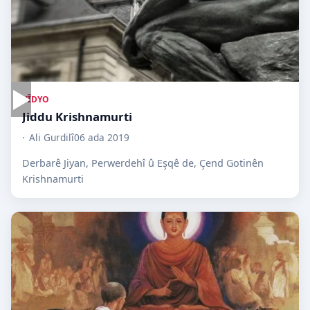
▶
VÎDYO
Jiddu Krishnamurti
Ali Gurdilî
06 ada 2019
Derbarê Jiyan, Perwerdehî û Eşqê de, Çend Gotinên
Krishnamurti