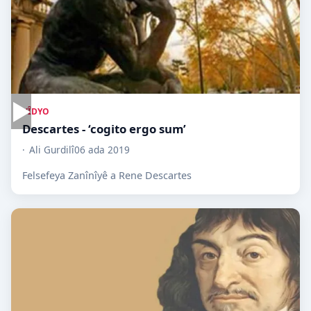
▶
VÎDYO
Descartes - ‘cogito ergo sum’
Ali Gurdilî
06 ada 2019
Felsefeya Zanînîyê a Rene Descartes