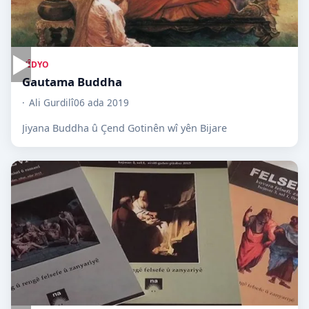
▶
VÎDYO
Gautama Buddha
Ali Gurdilî
06 ada 2019
Jiyana Buddha û Çend Gotinên wî yên Bijare