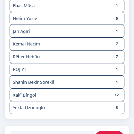
Ebas Mûsa
1
Helîm Yûsiv
6
Jan Agirî
1
Kemal Necim
7
Rêber Hebûn
7
ROJ YT
1
Shahîn Bekir Soreklî
1
Xakî Bîngol
12
Yekta Uzunoglu
3