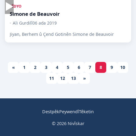
▶
VÎDYO
Simone de Beauvoir
Ali Gurdilî
06 ada 2019
Jiyan, Berhem û Çend Gotinên Simone de Beauvoir
«
1
2
3
4
5
6
7
8
9
10
11
12
13
»
Destpêk
Peywendî
Têketin
© 2026 Nivîskar