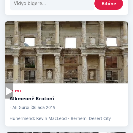
Bibîne
▶
VÎDYO
Alkmeonê Krotonî
Ali Gurdilî
06 ada 2019
Hunermend: Kevin MacLeod - Berhem: Desert City