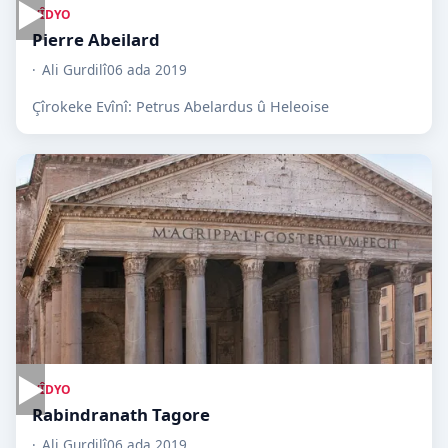
▶
VÎDYO
Pierre Abeilard
Ali Gurdilî
06 ada 2019
Çîrokeke Evînî: Petrus Abelardus û Heleoise
▶
VÎDYO
Rabindranath Tagore
Ali Gurdilî
06 ada 2019