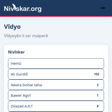
Vîdyo
Vîdyoyên li ser malperê
Nivîskar
Hemû
Ali Gurdilî
102
Awara bishar taha
2
Bawer Agirî
1
Dilazad A.R.T
8