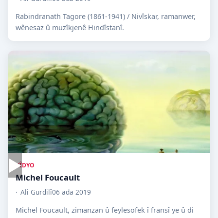
Rabindranath Tagore (1861-1941) / Nivîskar, ramanwer,
wênesaz û muzîkjenê Hindîstanî.
▶
VÎDYO
Michel Foucault
Ali Gurdilî
06 ada 2019
Michel Foucault, zimanzan û feylesofek î fransî ye û di