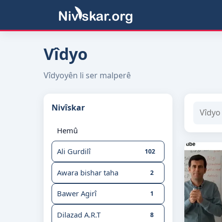
Vîdyo
Vîdyoyên li ser malperê
Nivîskar
Hemû
Ali Gurdilî
102
Awara bishar taha
2
Bawer Agirî
1
Dilazad A.R.T
8