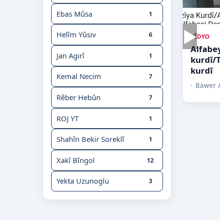
Ebas Mûsa
1
▶
Helîm Yûsiv
6
VÎDYO
Alfabe
Jan Agirî
1
kurdî/
kurdî
Kemal Necim
7
Bawer A
Rêber Hebûn
7
ROJ YT
1
Shahîn Bekir Soreklî
1
Xakî Bîngol
12
Yekta Uzunoglu
3