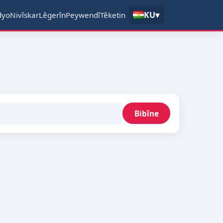
KU
▾
dyo
Nivîskar
Lêgerîn
Peywendî
Têketin
Bibîne