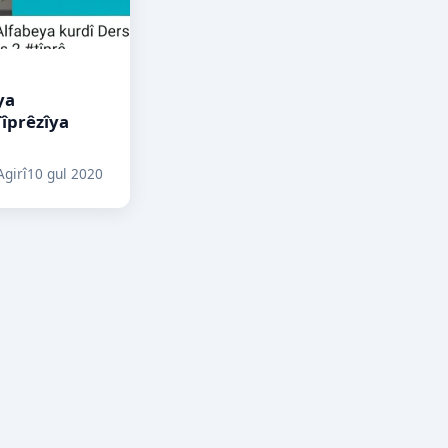
ya
Tîprêzîya
girî
10 gul 2020