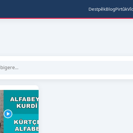
Destpêk
Blog
Pirtûk
Vî