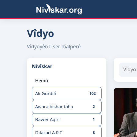
Vîdyo
Vîdyoyên li ser malperê
Nivîskar
Hemû
Ali Gurdilî
102
Awara bishar taha
2
Bawer Agirî
1
Dilazad A.R.T
8