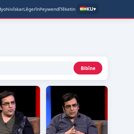
KU
▾
dyo
Nivîskar
Lêgerîn
Peywendî
Têketin
Bibîne