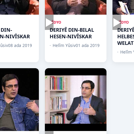
▶
▶
VÎDYO
VÎDYO
 DIN-
DERIYÊ DIN-BILAL
DERIYÊ
N-NIVÎSKAR
HESEN-NIVÎSKAR
HELBE
WELAT
ûsiv
08 ada 2019
Helîm Yûsiv
01 ada 2019
Helîm 