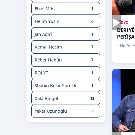
Ebas Mûsa
1
▶
Helîm Yûsiv
6
VÎDYO
DERIYÊ
Jan Agirî
1
PERÎŞA
Helîm Y
Kemal Necim
7
Rêber Hebûn
7
ROJ YT
1
Shahîn Bekir Soreklî
1
Xakî Bîngol
12
Yekta Uzunoglu
3