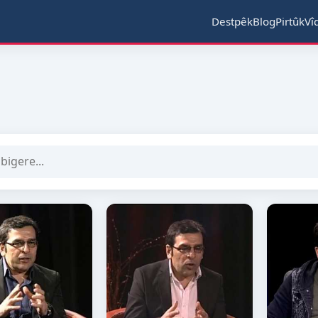
Destpêk
Blog
Pirtûk
Vî