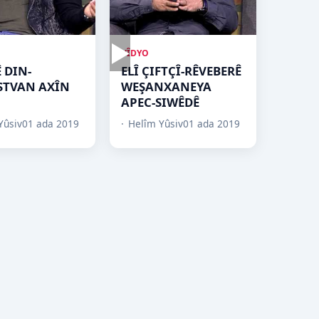
▶
VÎDYO
 DIN-
ELÎ ÇIFTÇÎ-RÊVEBERÊ
STVAN AXÎN
WEŞANXANEYA
APEC-SIWÊDÊ
Yûsiv
01 ada 2019
Helîm Yûsiv
01 ada 2019