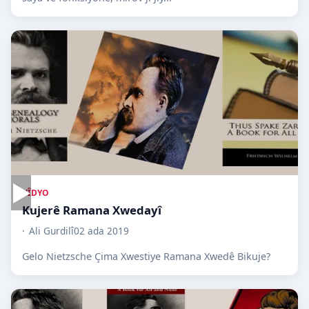
▶
VÎDYO
Kujerê Ramana Xwedayî
Ali Gurdilî
02 ada 2019
Gelo Nietzsche Çima Xwestiye Ramana Xwedê Bikuje?