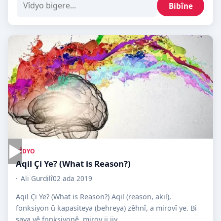
Bibîne
▶
VÎDYO
Aqil Çi Ye? (What is Reason?)
Ali Gurdilî
02 ada 2019
Aqil Çi Ye? (What is Reason?) Aqil (reason, akıl),
fonksiyon û kapasiteya (behreya) zêhnî, a mirovî ye. Bi
saya vê fonksiyonê, mirov ji jiy...