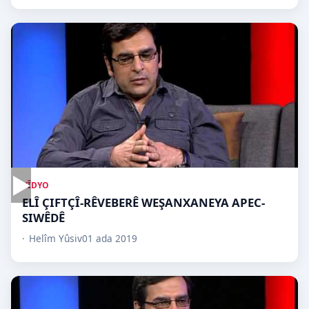
▶
VÎDYO
ELÎ ÇIFTÇÎ-RÊVEBERÊ WEŞANXANEYA APEC-
SIWÊDÊ
Helîm Yûsiv
01 ada 2019