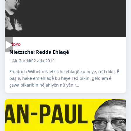
▶
VÎDYO
Nietzsche: Redda Ehlaqê
Ali Gurdilî
02 ada 2019
Friedrich Wilhelm Nietzsche ehlaqê ku heye, red dike. Ê
baş e, heke em ehlaqê ku heye red bikin, gelo em ê
çawa bikaribin hêjahiyên nû yên r...