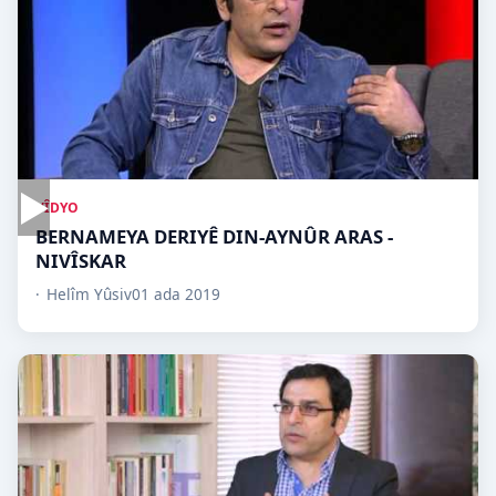
▶
VÎDYO
BERNAMEYA DERIYÊ DIN-AYNÛR ARAS -
NIVÎSKAR
Helîm Yûsiv
01 ada 2019