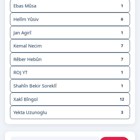
Ebas Mûsa
1
Helîm Yûsiv
6
Jan Agirî
1
Kemal Necim
7
Rêber Hebûn
7
ROJ YT
1
Shahîn Bekir Soreklî
1
Xakî Bîngol
12
Yekta Uzunoglu
3