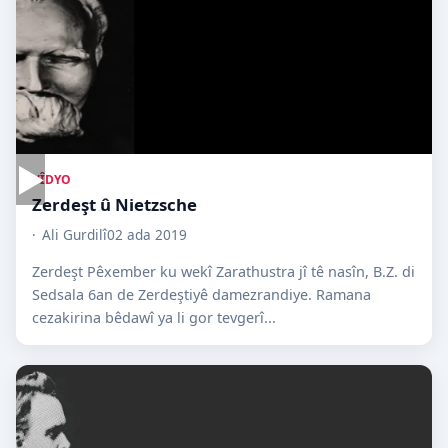
▶
VÎDYO
Zerdeşt û Nietzsche
Ali Gurdilî
02 ada 2019
Zerdeşt Pêxember ku wekî Zarathustra jî tê nasîn, B.Z. di
Sedsala 6an de Zerdeştiyê damezrandiye. Ramana
cezakirina bêdawî ya li gor tevgerî...