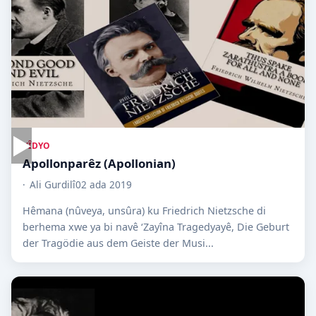
▶
VÎDYO
Apollonparêz (Apollonian)
Ali Gurdilî
02 ada 2019
Hêmana (nûveya, unsûra) ku Friedrich Nietzsche di
berhema xwe ya bi navê ‘Zayîna Tragedyayê, Die Geburt
der Tragödie aus dem Geiste der Musi...