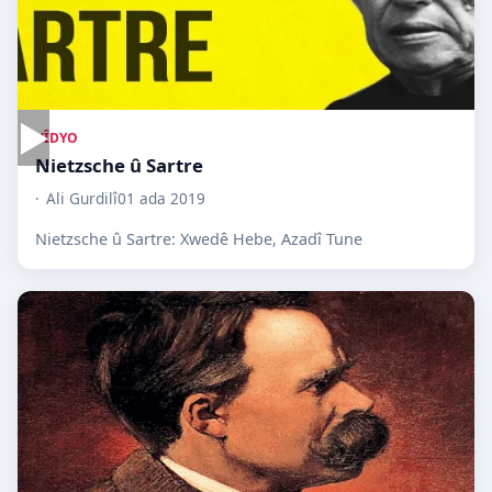
▶
VÎDYO
Nietzsche û Sartre
Ali Gurdilî
01 ada 2019
Nietzsche û Sartre: Xwedê Hebe, Azadî Tune