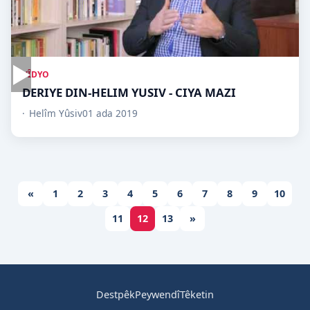
▶
VÎDYO
DERIYE DIN-HELIM YUSIV - CIYA MAZI
Helîm Yûsiv
01 ada 2019
«
1
2
3
4
5
6
7
8
9
10
11
12
13
»
Destpêk
Peywendî
Têketin