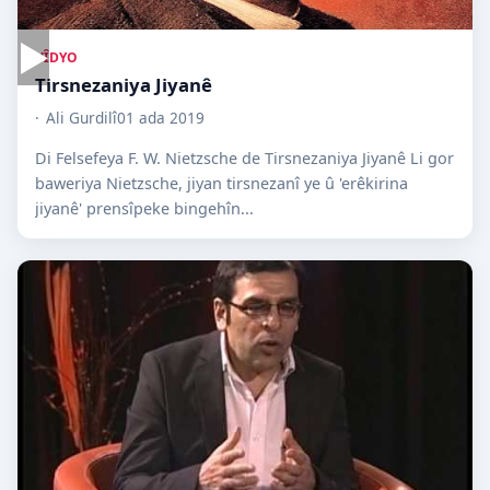
▶
VÎDYO
Tirsnezaniya Jiyanê
Ali Gurdilî
01 ada 2019
Di Felsefeya F. W. Nietzsche de Tirsnezaniya Jiyanê Li gor
baweriya Nietzsche, jiyan tirsnezanî ye û 'erêkirina
jiyanê' prensîpeke bingehîn...