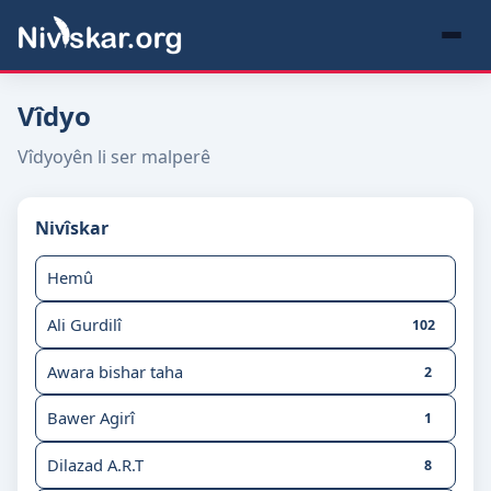
Vîdyo
Vîdyoyên li ser malperê
Nivîskar
Hemû
Ali Gurdilî
102
Awara bishar taha
2
Bawer Agirî
1
Dilazad A.R.T
8