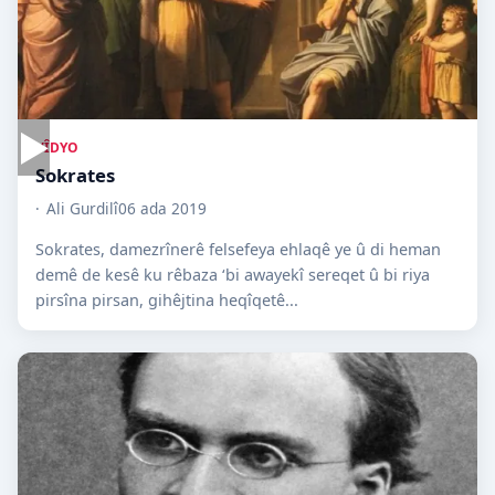
▶
VÎDYO
Sokrates
Ali Gurdilî
06 ada 2019
Sokrates, damezrînerê felsefeya ehlaqê ye û di heman
demê de kesê ku rêbaza ‘bi awayekî sereqet û bi riya
pirsîna pirsan, gihêjtina heqîqetê...