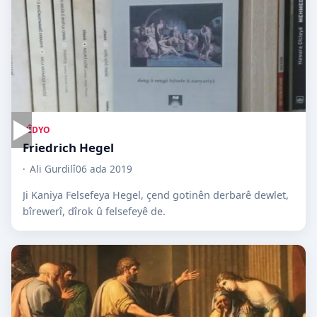
▶
VÎDYO
Friedrich Hegel
Ali Gurdilî
06 ada 2019
Ji Kaniya Felsefeya Hegel, çend gotinên derbarê dewlet,
bîrewerî, dîrok û felsefeyê de.