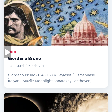
▶
VÎDYO
Giordano Bruno
Ali Gurdilî
06 ada 2019
Giordano Bruno (1548-1600): Feylesof û Esmannasê
Îtalyan / Muzîk: Moonlight Sonata (by Beethoven)