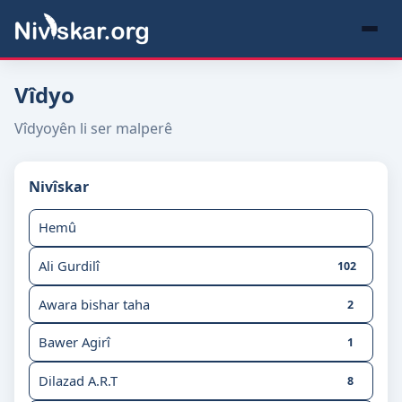
Vîdyo
Vîdyoyên li ser malperê
Nivîskar
Hemû
Ali Gurdilî
102
Awara bishar taha
2
Bawer Agirî
1
Dilazad A.R.T
8