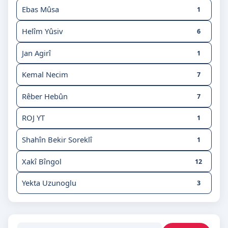
Ebas Mûsa
1
Helîm Yûsiv
6
Jan Agirî
1
Kemal Necim
7
Rêber Hebûn
7
ROJ YT
1
Shahîn Bekir Soreklî
1
Xakî Bîngol
12
Yekta Uzunoglu
3