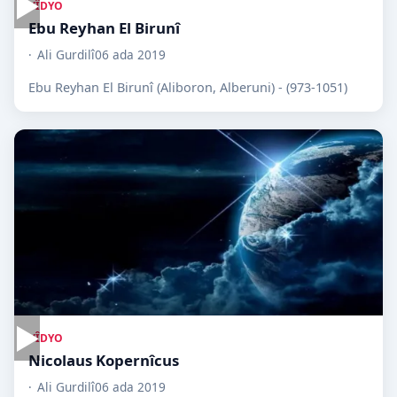
▶
VÎDYO
Ebu Reyhan El Birunî
Ali Gurdilî
06 ada 2019
Ebu Reyhan El Birunî (Aliboron, Alberuni) - (973-1051)
▶
VÎDYO
Nicolaus Kopernîcus
Ali Gurdilî
06 ada 2019