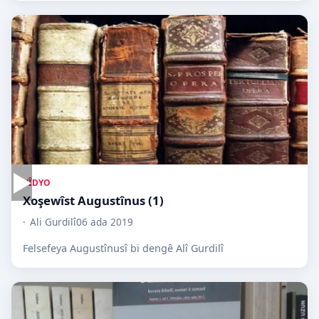
▶
VÎDYO
Xoşewîst Augustînus (1)
Ali Gurdilî
06 ada 2019
Felsefeya Augustînusî bi dengê Alî Gurdilî