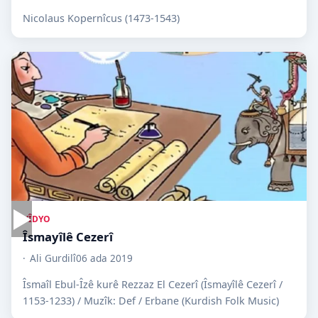
Nicolaus Kopernîcus (1473-1543)
▶
VÎDYO
Îsmayîlê Cezerî
Ali Gurdilî
06 ada 2019
Îsmaîl Ebul-Îzê kurê Rezzaz El Cezerî (Îsmayîlê Cezerî /
1153-1233) / Muzîk: Def / Erbane (Kurdish Folk Music)