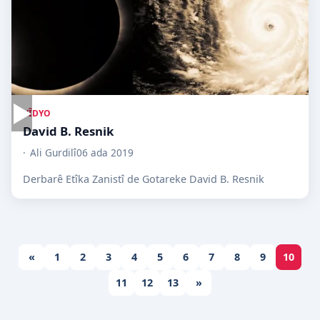
▶
VÎDYO
David B. Resnik
Ali Gurdilî
06 ada 2019
Derbarê Etîka Zanistî de Gotareke David B. Resnik
«
1
2
3
4
5
6
7
8
9
10
11
12
13
»