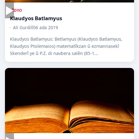
▶
VÎDYO
Klaudyos Batlamyus
Ali Gurdilî
06 ada 2019
Klaudyos Batlamyus: Betlamyus (Klaudyos Batlamyus,
Klaudyos Ptolemaios) matematîkzan û ezmannasekî
Skenderî ye û P.Z. di navbera salên (85-1...