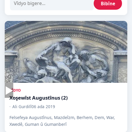
Bibîne
▶
VÎDYO
Xoşewîst Augustînus (2)
Ali Gurdilî
06 ada 2019
Felsefeya Augustînus, Mazdeîzm, Berhem, Dem, War,
Xwedê, Guman û Gumanberî