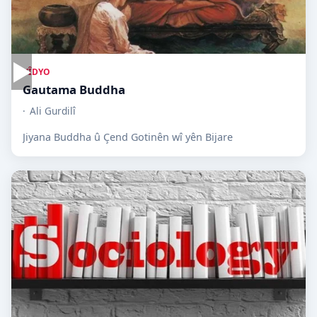
▶
VÎDYO
Gautama Buddha
Ali Gurdilî
Jiyana Buddha û Çend Gotinên wî yên Bijare