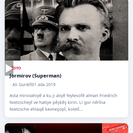
▶
VÎDYO
Jormirov (Superman)
Ali Gurdilî
01 ada 2019
Asta mirovahiyê a ku ji aliyê feylesofê alman Friedrich
Nietzscheyî ve hatiye pêşkêş kirin. Li gor nêrîna
Nietzsche ehlaqê kevneşopî, koletî...