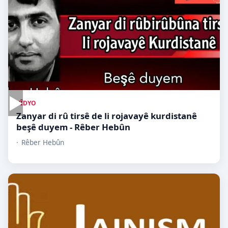
▶
VÎDYO
Zanyar di rû tirsê de li rojavayê kurdistanê
beşê duyem - Rêber Hebûn
Rêber Hebûn