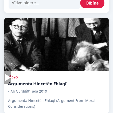
Bibîne
▶
VÎDYO
Argumenta Hincetên Ehlaqî
Ali Gurdilî
01 ada 2019
Argumenta Hincetên Ehlaqî (Argument From Moral
Considerations)