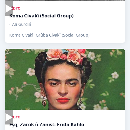
▶
VÎDYO
Koma Civakî (Social Group)
Ali Gurdilî
Koma Civakî, Grûba Civakî (Social Group)
▶
VÎDYO
Eşq, Zarok û Zanist: Frida Kahlo