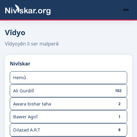
Vîdyo
Vîdyoyên li ser malperê
Nivîskar
Hemû
Ali Gurdilî
102
Awara bishar taha
2
Bawer Agirî
1
Dilazad A.R.T
8