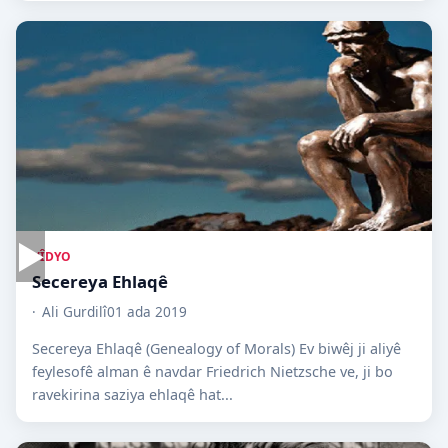
▶
VÎDYO
Secereya Ehlaqê
Ali Gurdilî
01 ada 2019
Secereya Ehlaqê (Genealogy of Morals) Ev biwêj ji aliyê
feylesofê alman ê navdar Friedrich Nietzsche ve, ji bo
ravekirina saziya ehlaqê hat...