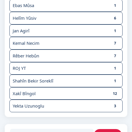
Ebas Mûsa
1
Helîm Yûsiv
6
Jan Agirî
1
Kemal Necim
7
Rêber Hebûn
7
ROJ YT
1
Shahîn Bekir Soreklî
1
Xakî Bîngol
12
Yekta Uzunoglu
3