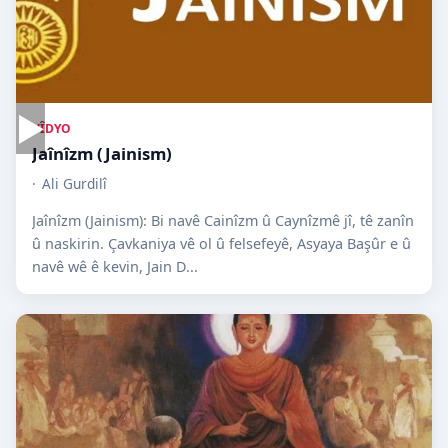
▶
VÎDYO
Jaînîzm (Jainism)
Ali Gurdilî
Jaînîzm (Jainism): Bi navê Cainîzm û Caynîzmê jî, tê zanîn
û naskirin. Çavkaniya vê ol û felsefeyê, Asyaya Başûr e û
navê wê ê kevin, Jain D...