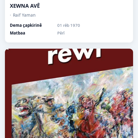
XEWNA AVÊ
Raif Yaman
Dema çapkirinê
01 rêb 1970
Matbaa
Pêrî