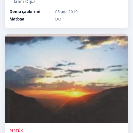
İkram Oguz
Dema çapkirinê
05 ada 2019
Matbaa
DO
PIRTÛK