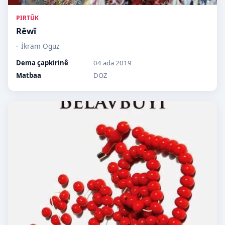
PIRTÛK
Rêwî
İkram Oguz
Dema çapkirinê
04 ada 2019
Matbaa
DOZ