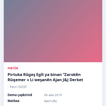
PIRTÛK
Pirtuka Rûgeş Egît ya binan “Zarokên
Rûqemer » Li weşanên Ajan J&J Derket
Fecri DOST
Dema çapkirinê
06 ada 2019
Matbaa
Ajax’s J&J