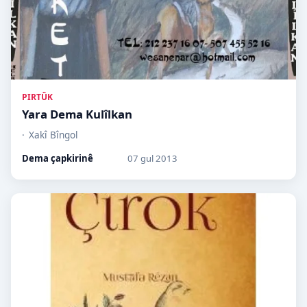
PIRTÛK
Yara Dema Kulîlkan
Xakî Bîngol
Dema çapkirinê
07 gul 2013