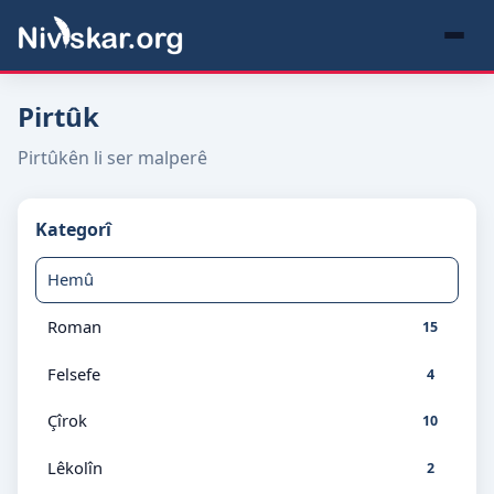
Pirtûk
Pirtûkên li ser malperê
Kategorî
Hemû
Roman
15
Felsefe
4
Çîrok
10
Lêkolîn
2