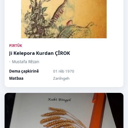
PIRTÛK
Ji Kelepora Kurdan ÇÎROK
Mustafa Rêzan
Dema çapkirinê
01 rêb 1970
Matbaa
Zanîngeh