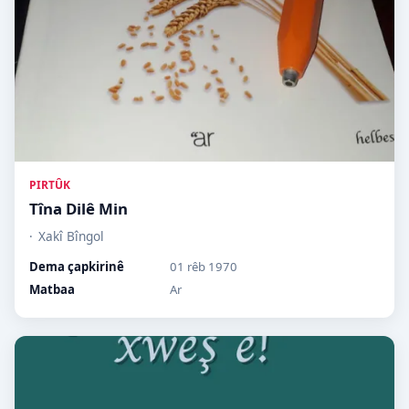
PIRTÛK
Tîna Dilê Min
Xakî Bîngol
Dema çapkirinê
01 rêb 1970
Matbaa
Ar