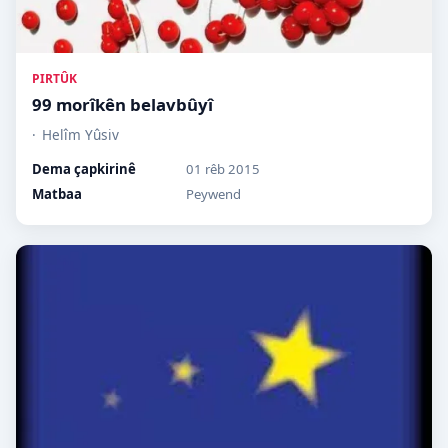
PIRTÛK
99 morîkên belavbûyî
Helîm Yûsiv
Dema çapkirinê
01 rêb 2015
Matbaa
Peywend