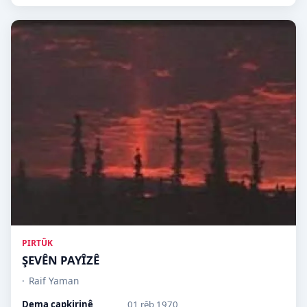
PIRTÛK
ŞEVÊN PAYÎZÊ
Raif Yaman
Dema çapkirinê
01 rêb 1970