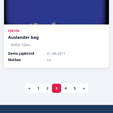
PIRTÛK
Auslander beg
Helîm Yûsiv
Dema çapkirinê
01 rêb 2011
Matbaa
Lis
«
1
2
3
4
5
»