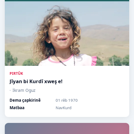
PIRTÛK
Jîyan bi Kurdî xweş e!
İkram Oguz
Dema çapkirinê
01 rêb 1970
Matbaa
NavKurd