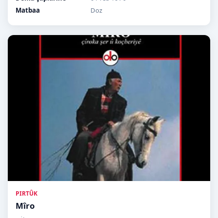
Matbaa
Doz
PIRTÛK
Mîro