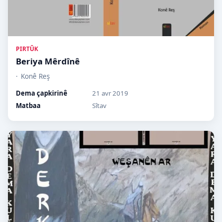
PIRTÛK
Beriya Mêrdînê
Konê Reş
Dema çapkirinê
21 avr 2019
Matbaa
Sîtav