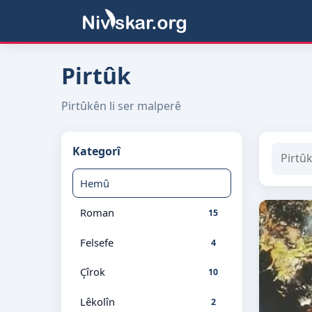
Pirtûk
Pirtûkên li ser malperê
Kategorî
Hemû
Roman
15
Felsefe
4
Çîrok
10
Lêkolîn
2