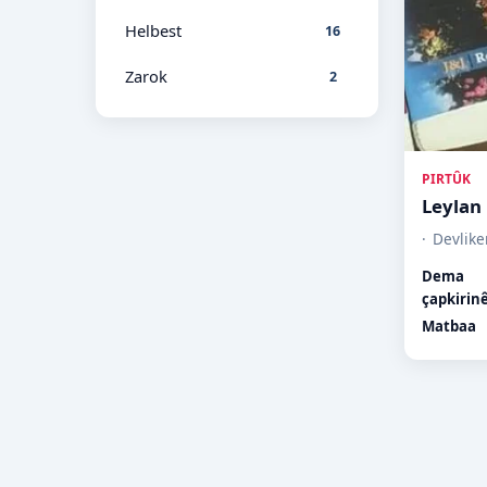
Helbest
16
Zarok
2
PIRTÛK
Leylan
Devlike
Dema
çapkirin
Matbaa