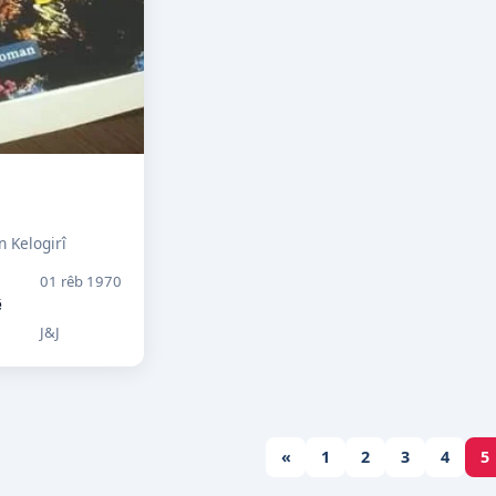
n Kelogirî
01 rêb 1970
ê
J&J
«
1
2
3
4
5