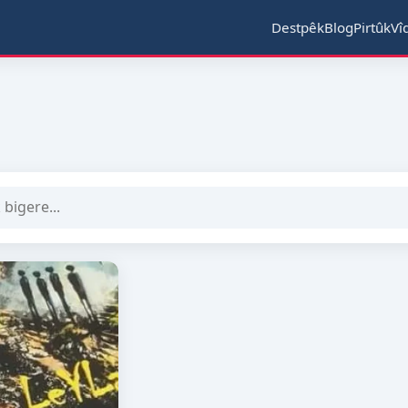
Destpêk
Blog
Pirtûk
Vî