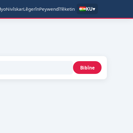
KU
▾
dyo
Nivîskar
Lêgerîn
Peywendî
Têketin
Bibîne