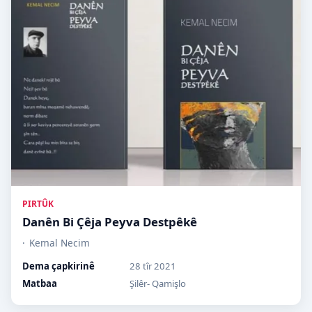
PIRTÛK
Danên Bi Çêja Peyva Destpêkê
Kemal Necim
Dema çapkirinê
28 tîr 2021
Matbaa
Şilêr- Qamişlo