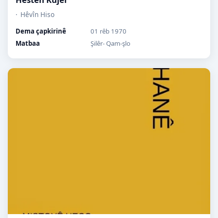
Hêvîn Hiso
Dema çapkirinê
01 rêb 1970
Matbaa
Şilêr- Qam-şlo