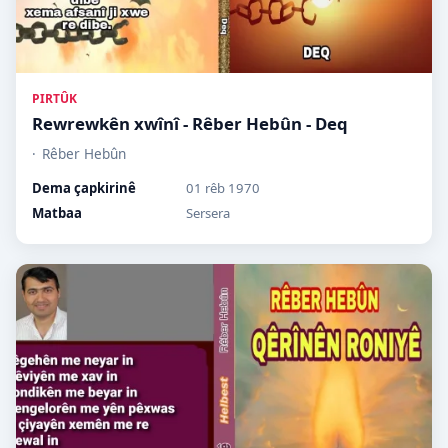
PIRTÛK
Rewrewkên xwînî - Rêber Hebûn - Deq
Rêber Hebûn
Dema çapkirinê
01 rêb 1970
Matbaa
Sersera