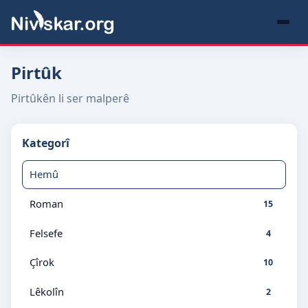
Pirtûk
Pirtûkên li ser malperê
Kategorî
Hemû
Roman
15
Felsefe
4
Çîrok
10
Lêkolîn
2