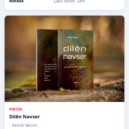
Matbaa
Çapa Teybet - Şam
PIRTÛK
Dilên Navser
Kemal Necim