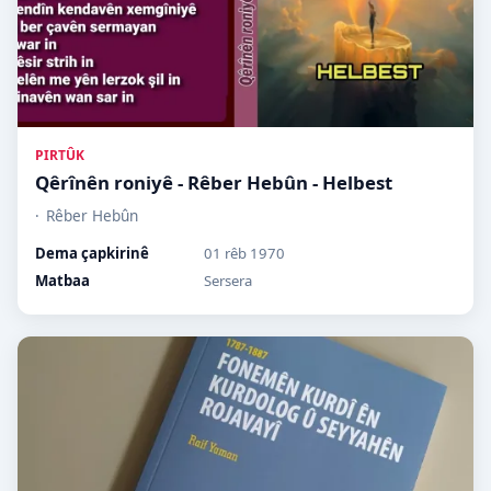
PIRTÛK
Qêrînên roniyê - Rêber Hebûn - Helbest
Rêber Hebûn
Dema çapkirinê
01 rêb 1970
Matbaa
Sersera