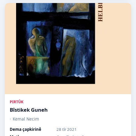
PIRTÛK
Bîstikek Guneh
Kemal Necim
Dema çapkirinê
28 tîr 2021