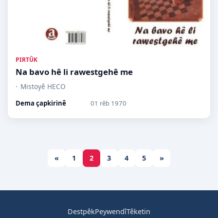
PIRTÛK
Na bavo hê li rawestgehê me
Mistoyê HECO
Dema çapkirinê
01 rêb 1970
«
1
2
3
4
5
»
Destpêk
Peywendî
Têketin