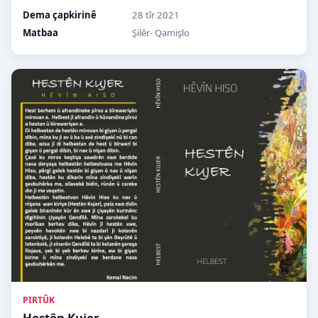
Dema çapkirinê
28 tîr 2021
Matbaa
Şilêr- Qamişlo
PIRTÛK
Hestên Kujer