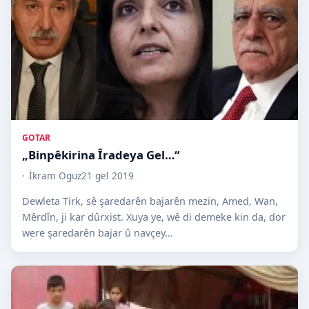
GOTAR
„Binpêkirina Îradeya Gel…“
İkram Oguz
21 gel 2019
Dewleta Tirk, sê şaredarên bajarên mezin, Amed, Wan,
Mêrdîn, ji kar dûrxist. Xuya ye, wê di demeke kin da, dor
were şaredarên bajar û navçey...