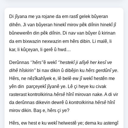
Di jîyana me ya rojane da em rastî gelek bûyeran
dihên. Ji van bûyeran hinekî mirov pêk diînin hinekî jî
bûnewerên din pêk diînin. Di nav van bûyer û kirinan
da em bixwazin nexwazin em hêrs dibin. Li malê, li
kar, li kûçeyan, li gerê û hwd…
Derûnnas
‘’hêrs’’
ê wekî
‘’hestekî ji alîyê her kesî ve
dihê hîskirin’’
bi nav dikin û dibêjin ku
hêrs gerdûnî ye
.
Hêrs, ne nêzîkahîyek e, lê belê ew jî wekî hestên me
yên din
parçeyekî jîyanê ye. Lê çi heye ku civak
rasterast kontrolkirina
hêrsê
hînî mirovan nake. A di vir
da derûnnas dikevin dewrê û
kontrolkirina hêrsê
hînî
mirov dikin. Baş e, hêrs çi ye?
Hêrs, ew hest e ku wekî helwestê ye; dema ku astengî