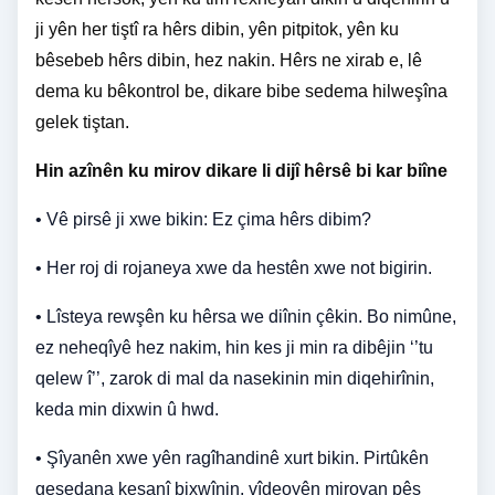
ji yên her tiştî ra hêrs dibin, yên pitpitok, yên ku
bêsebeb hêrs dibin, hez nakin. Hêrs ne xirab e, lê
dema ku bêkontrol be, dikare bibe sedema hilweşîna
gelek tiştan.
Hin azînên ku mirov dikare li dijî hêrsê bi kar biîne
• Vê pirsê ji xwe bikin: Ez çima hêrs dibim?
• Her roj di rojaneya xwe da hestên xwe not bigirin.
• Lîsteya rewşên ku hêrsa we diînin çêkin. Bo nimûne,
ez neheqîyê hez nakim, hin kes ji min ra dibêjin ‘’tu
qelew î’’, zarok di mal da nasekinin min diqehirînin,
keda min dixwin û hwd.
• Şîyanên xwe yên ragîhandinê xurt bikin. Pirtûkên
geşedana kesanî bixwînin, vîdeoyên mirovan pêş