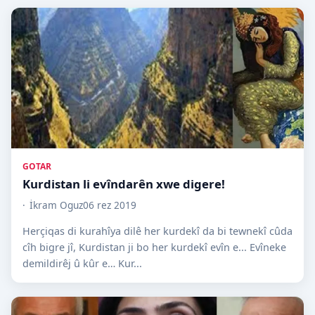
GOTAR
Kurdistan li evîndarên xwe digere!
İkram Oguz
06 rez 2019
Herçiqas di kurahîya dilê her kurdekî da bi tewnekî cûda
cîh bigre jî, Kurdistan ji bo her kurdekî evîn e... Evîneke
demildirêj û kûr e… Kur...