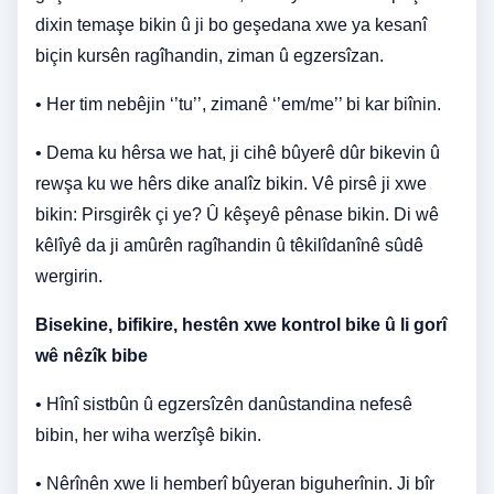
dixin temaşe bikin û ji bo geşedana xwe ya kesanî
biçin kursên ragîhandin, ziman û egzersîzan.
• Her tim nebêjin ‘’tu’’, zimanê ‘’em/me’’ bi kar biînin.
• Dema ku hêrsa we hat, ji cihê bûyerê dûr bikevin û
rewşa ku we hêrs dike analîz bikin. Vê pirsê ji xwe
bikin: Pirsgirêk çi ye? Û kêşeyê pênase bikin. Di wê
kêlîyê da ji amûrên ragîhandin û têkilîdanînê sûdê
wergirin.
Bisekine, bifikire, hestên xwe kontrol bike û li gorî
wê nêzîk bibe
• Hînî sistbûn û egzersîzên danûstandina nefesê
bibin, her wiha werzîşê bikin.
• Nêrînên xwe li hemberî bûyeran biguherînin. Ji bîr