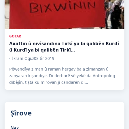
GOTAR
Axaftin û nivîsandina Tirkî ya bi qalibên Kurdî
û Kurdî ya bi qalibên Tirkî…
İkram Oguz
08 tîr 2019
Pêwendîya ziman û raman hergav bala zimanzan û
zanyaran kişandiye. Di derbarê vê yekê da Antropolog
dibêjîn, tişta ku mirovan ji candarên di...
Şîrove
Nav