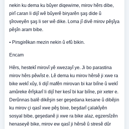
nekin ku dema ku bûyer diqewime, mirov hêrs dibe,
pirî caran li dijî wê bûyerê biryarên şaş dide û
şîroveyên şaş li ser wê dike. Loma jî divê mirov pêşîya
pêşîn aram bibe.
• Pirsgirêkan mezin nekin û efû bikin.
Encam
Hêrs, hestekî mirovî yê xwezayî ye. Ji bo parastina
mirov hêrs pêwîst e. Lê dema ku mirov hêrsê ji xwe ra
bike wekî xûy, li dijî mafên mirovan bi kar biîne û wekî
amûreke êrîşkarî li dijî her kesî bi kar biîne, pir xeter e.
Derûnnas balê dikêşin ser geşedana kesane û dibêjin
ku mirov çi qasî xwe pêş bixe, beşdarî çalakîyên
sosyal bibe, geşedanê ji xwe ra bike alaz, egzersîzên
henaseyê bike, mirov ew qasî ji hêrsê û stresê dûr