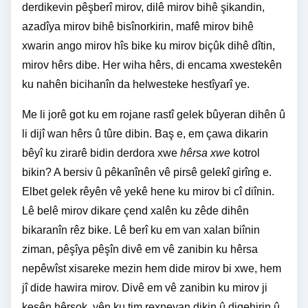
derdikevin pêşberî mirov, dilê mirov bihê şikandin,
azadîya mirov bihê bisînorkirin, mafê mirov bihê
xwarin ango mirov hîs bike ku mirov biçûk dihê dîtin,
mirov hêrs dibe. Her wiha hêrs, di encama xwestekên
ku nahên bicihanîn da helwesteke hestîyarî ye.
Me li jorê got ku em rojane rastî gelek bûyeran dihên û
li dijî wan hêrs û tûre dibin. Baş e, em çawa dikarin
bêyî ku zirarê bidin derdora xwe
hêrsa xwe
kotrol
bikin? A bersiv û pêkanînên vê pirsê gelekî girîng e.
Elbet gelek rêyên vê yekê hene ku mirov bi cî diînin.
Lê belê mirov dikare çend xalên ku zêde dihên
bikaranîn rêz bike. Lê berî ku em van xalan biînin
ziman, pêşîya pêşîn divê em vê zanibin ku hêrsa
nepêwîst xisareke mezin hem dide mirov bi xwe, hem
jî dide hawira mirov. Divê em vê zanibin ku mirov ji
kesên hêrsok, yên ku tim rexneyan dikin û diqehirin û