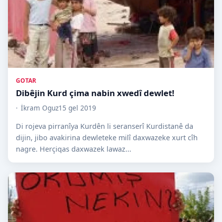
GOTAR
Dibêjin Kurd çima nabin xwedî dewlet!
İkram Oguz
15 gel 2019
Di rojeva pirranîya Kurdên li seranserî Kurdistanê da
dijin, jibo avakirina dewleteke milî daxwazeke xurt cîh
nagre. Herçiqas daxwazek lawaz...