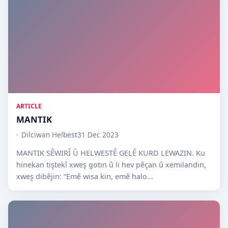
ARTICLE
MANTIK
Dilciwan Helbest
31 Dec 2023
MANTIK SÊWIRÎ Û HELWESTÊ GELÊ KURD LEWAZIN. Ku
hinekan tiştekî xweş gotın û li hev pêçan û xemilandin,
xweş dibêjin: “Emê wisa kin, emê halo...