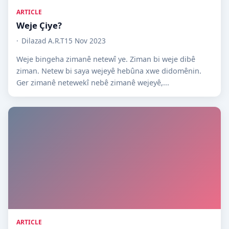
ARTICLE
Weje Çiye?
Dilazad A.R.T
15 Nov 2023
Weje bingeha zimanê netewî ye. Ziman bi weje dibê
ziman. Netew bi saya wejeyê hebûna xwe didomênin.
Ger zimanê netewekî nebê zimanê wejeyê,...
ARTICLE