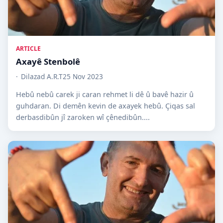
ARTICLE
Axayê Stenbolê
Dilazad A.R.T
25 Nov 2023
Hebû nebû carek ji caran rehmet li dê û bavê hazir û
guhdaran. Di demên kevin de axayek hebû. Çiqas sal
derbasdibûn jî zaroken wî çênedibûn....