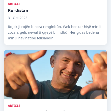
ARTICLE
Kurdistan
31 Oct 2023
Rojek ji rojên bihara rengînbûn. Wek her car hişê min li
zozan, gelî, newal û çiyayê bilindbû. Her çiqas bedena
min ji hev hatibê felişandin...
ARTICLE