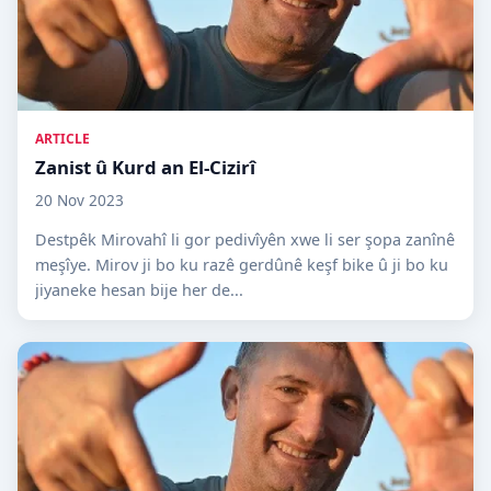
ARTICLE
Zanist û Kurd an El-Cizirî
20 Nov 2023
Destpêk Mirovahî li gor pedivîyên xwe li ser şopa zanînê
meşîye. Mirov ji bo ku razê gerdûnê keşf bike û ji bo ku
jiyaneke hesan bije her de...