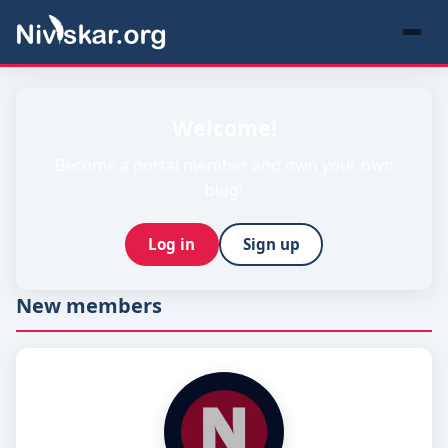
Welcome!
Become a portal member and own your own
blog!
Log in
Sign up
New members