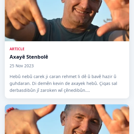
ARTICLE
Axayê Stenbolê
25 Nov 2023
Hebû nebû carek ji caran rehmet li dê û bavê hazir û
guhdaran. Di demên kevin de axayek hebû. Çiqas sal
derbasdibûn jî zaroken wî çênedibûn....