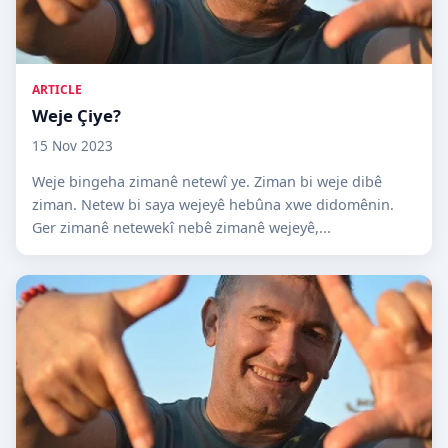
ARTICLE
Weje Çiye?
15 Nov 2023
Weje bingeha zimanê netewî ye. Ziman bi weje dibê
ziman. Netew bi saya wejeyê hebûna xwe didomênin.
Ger zimanê netewekî nebê zimanê wejeyê,...