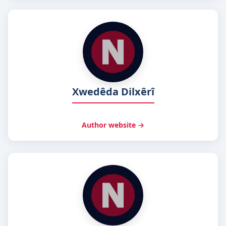
Xwedêda Dilxêrî
Author website →