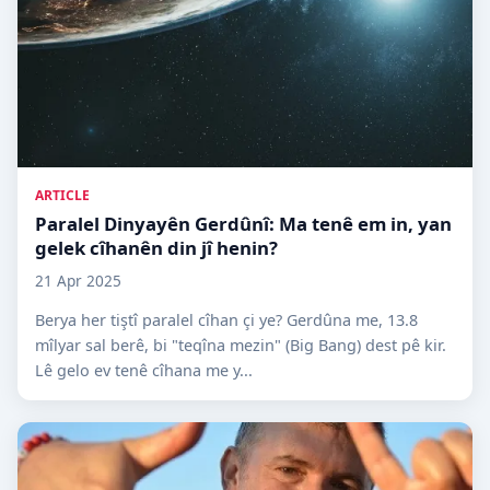
ARTICLE
Paralel Dinyayên Gerdûnî: Ma tenê em in, yan
gelek cîhanên din jî henin?
21 Apr 2025
Berya her tiştî paralel cîhan çi ye? Gerdûna me, 13.8
mîlyar sal berê, bi "teqîna mezin" (Big Bang) dest pê kir.
Lê gelo ev tenê cîhana me y...