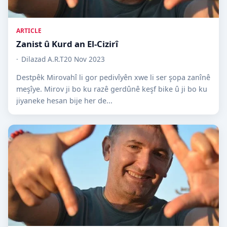
ARTICLE
Zanist û Kurd an El-Cizirî
Dilazad A.R.T
20 Nov 2023
Destpêk Mirovahî li gor pedivîyên xwe li ser şopa zanînê
meşîye. Mirov ji bo ku razê gerdûnê keşf bike û ji bo ku
jiyaneke hesan bije her de...