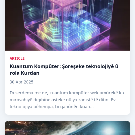
ARTICLE
Kuantum Kompûter: Şoreşeke teknolojiyê û
rola Kurdan
30 Apr 2025
Di serdema me de, kuantum kompûter wek amûrekê ku
mirovahiyê digihîne asteke nû ya zanistê tê dîtin. Ev
teknolojiya bêhempa, bi qanûnên kuan...