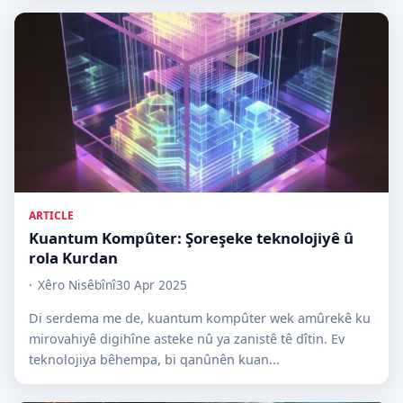
ARTICLE
Kuantum Kompûter: Şoreşeke teknolojiyê û
rola Kurdan
Xêro Nisêbînî
30 Apr 2025
Di serdema me de, kuantum kompûter wek amûrekê ku
mirovahiyê digihîne asteke nû ya zanistê tê dîtin. Ev
teknolojiya bêhempa, bi qanûnên kuan...