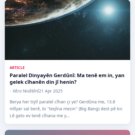
ARTICLE
Paralel Dinyayên Gerdûnî: Ma tenê em in, yan
gelek cîhanên din jî henin?
Xêro Nisêbînî
21 Apr 2025
Berya her tiştî paralel cîhan çi ye? Gerdûna me, 13.8
mîlyar sal berê, bi "teqîna mezin" (Big Bang) dest pê kir.
Lê gelo ev tenê cîhana me y...