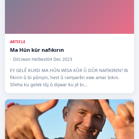
ARTICLE
Ma Hün kür nafıkırın
Dilciwan Helbest
04 Dec 2023
EY GELÊ KURD MA HÛN WISA KÛR Û DÛR NAFIKIRIN? Bi
fikirin û bi pûnijin, hest û ramyarên xwe amar bikin.
Sîleha ku gelek tûj û dijwar ku jê bi...