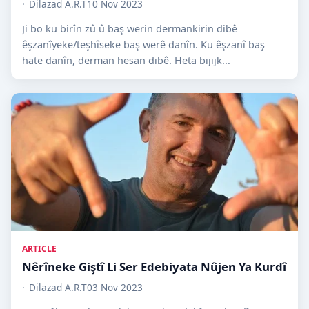
Dilazad A.R.T
10 Nov 2023
Ji bo ku birîn zû û baş werin dermankirin dibê
êşzanîyeke/teşhîseke baş werê danîn. Ku êşzanî baş
hate danîn, derman hesan dibê. Heta bijijk...
ARTICLE
Nêrîneke Giştî Li Ser Edebiyata Nûjen Ya Kurdî
Dilazad A.R.T
03 Nov 2023