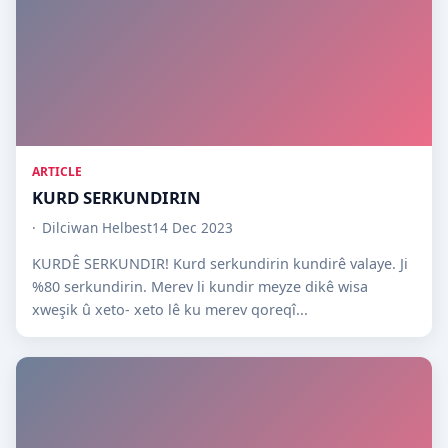
ARTICLE
KURD SERKUNDIRIN
Dilciwan Helbest
14 Dec 2023
KURDÊ SERKUNDIR! Kurd serkundirin kundirê valaye. Ji
%80 serkundirin. Merev li kundir meyze dikê wisa
xweşik û xeto- xeto lê ku merev qoreqî...