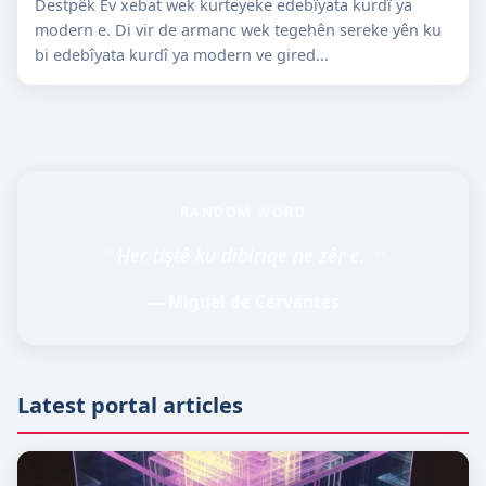
Destpêk Ev xebat wek kurteyeke edebîyata kurdî ya
modern e. Di vir de armanc wek tegehên sereke yên ku
bi edebîyata kurdî ya modern ve gired...
RANDOM WORD
“
”
Her tiştê ku dibiriqe ne zêr e.
— Miguel de Cervantes
Latest portal articles