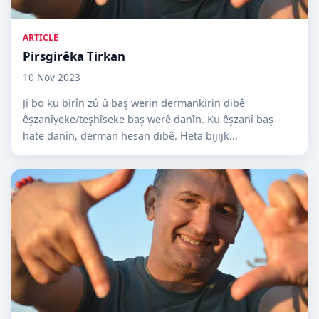
ARTICLE
Pirsgirêka Tirkan
10 Nov 2023
Ji bo ku birîn zû û baş werin dermankirin dibê
êşzanîyeke/teşhîseke baş werê danîn. Ku êşzanî baş
hate danîn, derman hesan dibê. Heta bijijk...