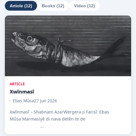
Article (12)
Books (12)
Video (12)
ARTICLE
Xwînmasî
Ebas Mûsa
27 Jun 2026
Xwînmasî – Shabnam AzarWergera ji Farisî: Ebas
Mûsa Marmasiyê di nava detên te de
...