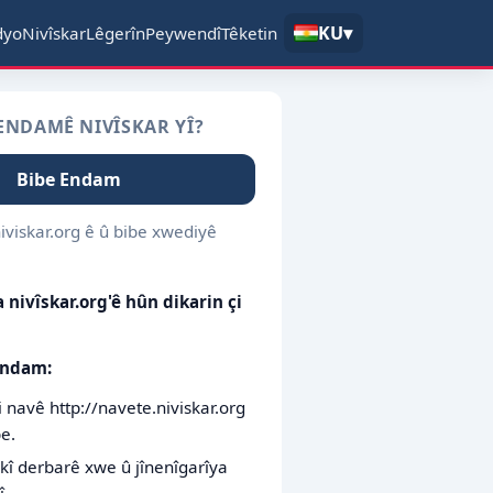
KU
▾
dyo
Nivîskar
Lêgerîn
Peywendî
Têketin
ENDAMÊ NIVÎSKAR YÎ?
Bibe Endam
viskar.org ê û bibe xwediyê
nivîskar.org'ê hûn dikarin çi
endam:
 navê http://navete.niviskar.org
be.
ekî derbarê xwe û jînenîgarîya
î