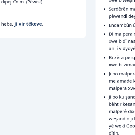
dipejirînim. (Pêwist)
Serdêrên mal
pêwendî dey
e hebe,
ji vir têkeve
.
Endambûn û 
Di malpera 
xwe bidî na
an jî vîdyoy
Bi xêra perg
xwe bi ziman
Ji bo malper
me amade ki
malpera xwe
Ji bo ku şan
bêhtir kesa
malperê dix
weşandin ji
yê wekî Goo
dîtin.