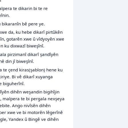
pera te dikarin bi te re
înin.
bikaranîn bê pere ye.
xwe da, ku hebe dikarî pirtûkên
sîn, gotarên xwe û vîdyoyên xwe
ên ku dixwazî biweşînî.
ala pirzimanî dikarî şandîyên
ê din jî biweşînî.
a te çend kiras(şablon) hene ku
riye. Bi vê dikarî xuyanga
 biguherînî.
dîyên dihên weşandin bigihîjin
n, malpera te bi pergala nexşeya
ebite. Ango nivîsên dihên
 ber xwe ve bi motorên lêgerînê
gle, Yandex û Bingê ve dihên