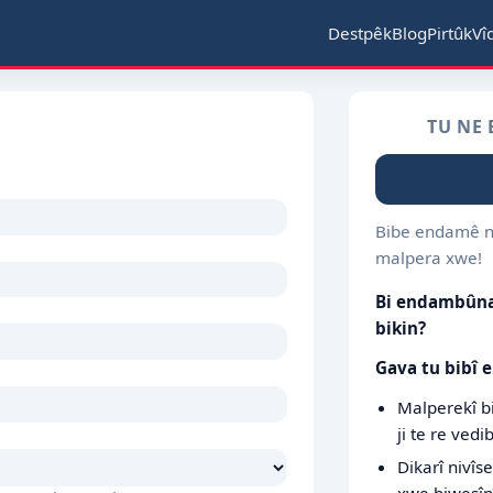
Destpêk
Blog
Pirtûk
Vî
TU NE 
Bibe endamê ni
malpera xwe!
Bi endambûna 
bikin?
Gava tu bibî 
Malperekî bi
ji te re vedi
Dikarî nivîs
xwe biweşîn