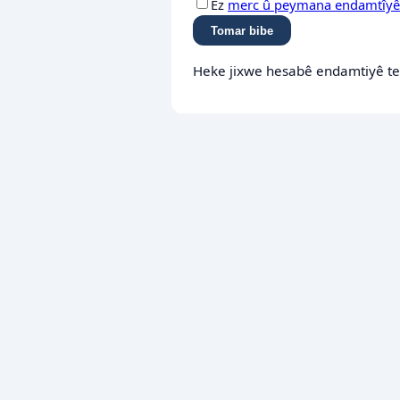
Ez
merc û peymana endamtîyê
Tomar bibe
Heke jixwe hesabê endamtiyê t