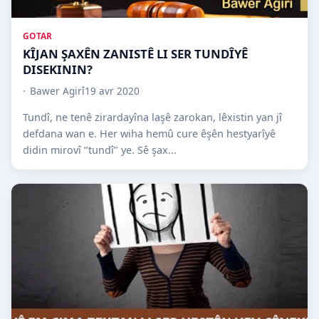
GOTAR
KÎJAN ŞAXÊN ZANISTÊ LI SER TUNDÎYÊ
DISEKININ?
Bawer Agirî
19 avr 2020
Tundî, ne tenê zirardayîna laşê zarokan, lêxistin yan jî
defdana wan e. Her wiha hemû cure êşên hestyarîyê
didin mirovî ‘’tundî’’ ye. Sê şax...