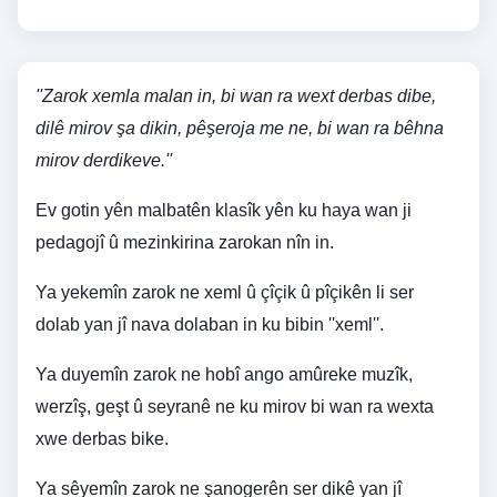
''Zarok xemla malan in, bi wan ra wext derbas dibe,
dilê mirov şa dikin, pêşeroja me ne, bi wan ra bêhna
mirov derdikeve.''
Ev gotin yên malbatên klasîk yên ku haya wan ji
pedagojî û mezinkirina zarokan nîn in.
Ya yekemîn zarok ne xeml û çîçik û pîçikên li ser
dolab yan jî nava dolaban in ku bibin ''xeml''.
Ya duyemîn zarok ne hobî ango amûreke muzîk,
werzîş, geşt û seyranê ne ku mirov bi wan ra wexta
xwe derbas bike.
Ya sêyemîn zarok ne şanogerên ser dikê yan jî