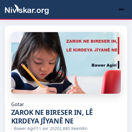
Gotar
ZAROK NE BIRESER IN, LÊ
KIRDEYA JÎYANÊ NE
Bawer Agirî
11 avr 2020
2,880 Xwendin