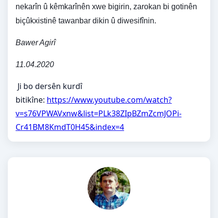
nekarîn û kêmkarînên xwe bigirin, zarokan bi gotinên
biçûkxistinê tawanbar dikin û diwesifînin.
Bawer Agirî
11.04.2020
Ji bo dersên kurdî
bitikîne:
https://www.youtube.com/watch?
v=s76VPWAVxnw&list=PLk38ZIpBZmZcmJOPi-
Cr41BM8KmdT0H45&index=4