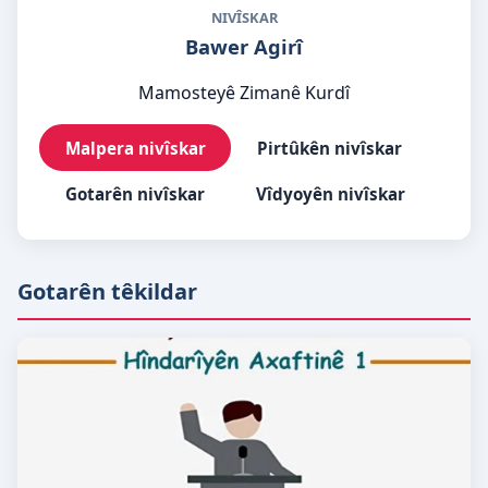
NIVÎSKAR
Bawer Agirî
Mamosteyê Zimanê Kurdî
Malpera nivîskar
Pirtûkên nivîskar
Gotarên nivîskar
Vîdyoyên nivîskar
Gotarên têkildar