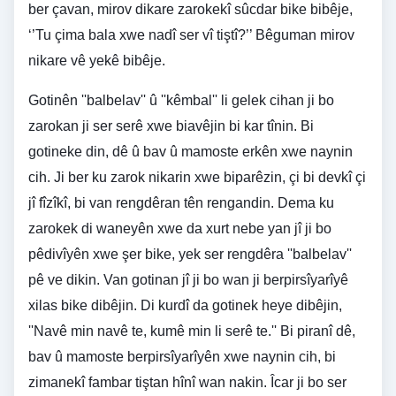
ber çavan, mirov dikare zarokekî sûcdar bike bibêje,
‘’Tu çima bala xwe nadî ser vî tiştî?’’ Bêguman mirov
nikare vê yekê bibêje.
Gotinên ''balbelav'' û ''kêmbal'' li gelek cihan ji bo
zarokan ji ser serê xwe biavêjin bi kar tînin. Bi
gotineke din, dê û bav û mamoste erkên xwe naynin
cih. Ji ber ku zarok nikarin xwe biparêzin, çi bi devkî çi
jî fîzîkî, bi van rengdêran tên rengandin. Dema ku
zarokek di waneyên xwe da xurt nebe yan jî ji bo
pêdivîyên xwe şer bike, yek ser rengdêra ''balbelav''
pê ve dikin. Van gotinan jî ji bo wan ji berpirsîyarîyê
xilas bike dibêjin. Di kurdî da gotinek heye dibêjin,
''Navê min navê te, kumê min li serê te.'' Bi piranî dê,
bav û mamoste berpirsîyarîyên xwe naynin cih, bi
zimanekî fambar tiştan hînî wan nakin. Îcar ji bo ser