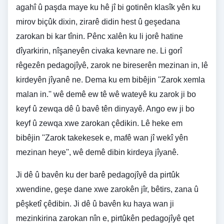
agahî û paşda maye ku hê jî bi gotinên klasîk yên ku
mirov biçûk dixin, zirarê didin hest û geşedana
zarokan bi kar tînin. Pênc xalên ku li jorê hatine
dîyarkirin, nîşaneyên civaka kevnare ne. Li gorî
rêgezên pedagojîyê, zarok ne bireserên mezinan in, lê
kirdeyên jîyanê ne. Dema ku em bibêjin ''Zarok xemla
malan in.'' wê demê ew tê wê wateyê ku zarok ji bo
keyf û zewqa dê û bavê tên dinyayê. Ango ew ji bo
keyf û zewqa xwe zarokan çêdikin. Lê heke em
bibêjin ''Zarok takekesek e, mafê wan jî wekî yên
mezinan heye'', wê demê dibin kirdeya jîyanê.
Ji dê û bavên ku der barê pedagojîyê da pirtûk
xwendine, geşe dane xwe zarokên jîr, bêtirs, zana û
pêşketî çêdibin. Ji dê û bavên ku haya wan ji
mezinkirina zarokan nîn e, pirtûkên pedagojîyê qet