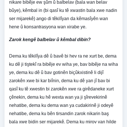
nikare bibêje ew şûm û balbelav (bala wan belav
bûye), kêmbal in (bi qasî ku tê xwastin bala xwe nadin
ser mijarekê) ango di têkilîyan da kêmasîyên wan
hene û konsantrasyona wan xirabe ye.
Zarok kengê balbelav û kêmbal dibin?
Dema ku têkilîya dê û bavê bi hev ra ne xurt be, dema
ku dê ji tiştekî ra bibêje ev wiha ye, bav bibêje na wiha
ye, dema ku dê û bav gotinên biçûkxistinê li dijî
zarokên xwe bi kar biînin, dema ku dê yan jî bav bi
qasî ku tê xwestin bi zarokên xwe ra girêdaneke xurt
çênekin, dema ku hê wexta wan ya ji şîrevekirinê
nehatibe, dema ku dema wan ya cudakirinê ji odeyê
nehatibe, dema ku bên tirsandin zarok nikarin baş
bala xwe bidin ser mijarekê. Dema ku mirov van hilde