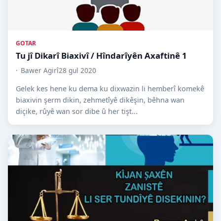
GOTAR
Tu jî Dikarî Biaxivî / Hîndarîyên Axaftinê 1
Bawer Agirî
28 gul 2020
Gelek kes hene ku dema ku dixwazin li hemberî komekê
biaxivin şerm dikin, zehmetîyê dikêşin, bêhna wan
diçike, rûyê wan sor dibe û her tişt...