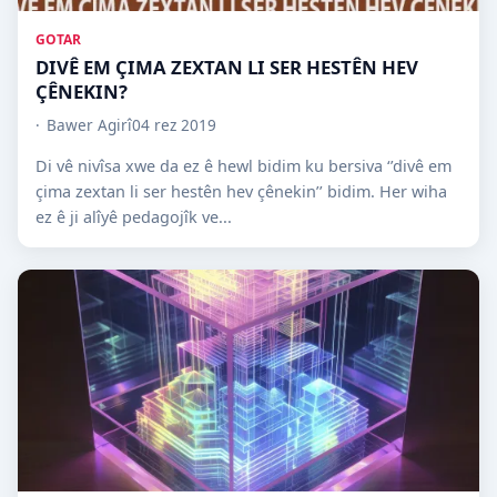
GOTAR
DIVÊ EM ÇIMA ZEXTAN LI SER HESTÊN HEV
ÇÊNEKIN?
Bawer Agirî
04 rez 2019
Di vê nivîsa xwe da ez ê hewl bidim ku bersiva ‘’divê em
çima zextan li ser hestên hev çênekin’’ bidim. Her wiha
ez ê ji alîyê pedagojîk ve...