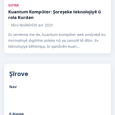
GOTAR
Kuantum Kompûter: Şoreşeke teknolojiyê û
rola Kurdan
Xêro Nisêbînî
30 avr 2025
Di serdema me de, kuantum kompûter wek amûrekê ku
mirovahiyê digihîne asteke nû ya zanistê tê dîtin. Ev
teknolojiya bêhempa, bi qanûnên kuan...
Şîrove
Nav
E-Name