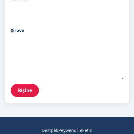
Şîrove
Bişîne
Destpêk
Peywendî
Têketin