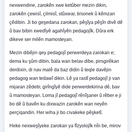
nexwendine, zarokên xwe ketûber mezin dikin,
zarokên çewisî, çilmisî, stûxwar, tirsonek û kêmzan
çêdibin. Ji bo geşedana zarokan, pêşîya pêşîn divê dê
û bav bibin xwedîyê agahîyên pedagojîk. Dûra erk
dikeve ser milên mamosteyan.
Mezin dibêjin qey pedagojî perwerdeya zarokan e;
dema ku şûm dibin, bala wan belav dibe, pirsgirêkan
derdixin, di nav malê da baz didin û teqle davêjin
pedagog wan tedawî dikin. Lê ya rastî pedagojî ji van
mijaran zêdetir, girîngîyê dide perwerdekirina dê, bav
û mamosteyan. Loma jî pedagojî rênîşaner û rêber e ji
bo dê û bavên ku dixwazin zarokên wan neyên
perçiqandin. Her wiha ji bo civakeke pêşketî.
Heke nexweşîyeke zarokan ya fîzyolojîk nîn be, mirov