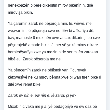
henekbazên bipere dixebitin mirov bikenînin, dilê
mirov şa bikin.
Ya çaremîn zarok ne pêşeroja min, te, wî/wê, me,
we,wan in, lê pêşeroja xwe ne. Ew bi alîkarîya dê,
bav, mamoste û mezinên xwe ancax dikarin ji bo xwe
pêşerojekê amade bikin. Ji ber vê yekê mirov nikare
berpirsêyarîya xwe ya mezin bide ser milên zarokan
bibêje, ‘’Zarok pêşeroja me ne.’’
Ya pêncemîn zarok ne pêlîstok yan jî cureyek
kêfxweşîyê ne ku mirov bêhna xwe bi wan fireh bike û
dilê xwe rehet bike.
Zarok ev nîn e, ew nîn e, lê zarok çi ye?
Mixabin civaka me ji alîyê pedagojîyê ve ew qas bê