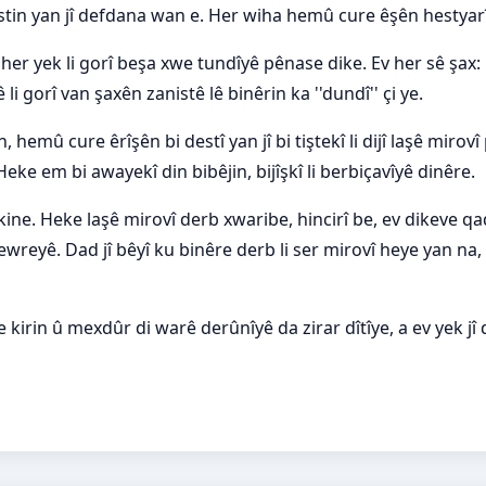
istin yan jî defdana wan e. Her wiha
hemû cure êşên hestyarîyê
her yek li gorî beşa xwe tundîyê pênase dike. Ev her sê şax: B
li gorî van şaxên zanistê lê binêrin ka ''dundî'' çi ye.
hemû cure êrîşên bi destî yan jî bi tiştekî li dijî laşê mirovî pê
eke em bi awayekî din bibêjin, bijîşkî li berbiçavîyê dinêre.
kine. Heke laşê mirovî derb xwaribe, hincirî be, ev dikeve qad
 dewreyê. Dad jî bêyî ku binêre derb li ser mirovî heye yan na, 
 kirin û mexdûr di warê derûnîyê da zirar dîtîye, a ev yek jî d