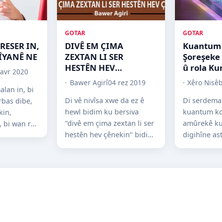
GOTAR
GOTAR
RESER IN,
DIVÊ EM ÇIMA
Kuantum
JÎYANÊ NE
ZEXTAN LI SER
Şoreşeke 
HESTÊN HEV
û rola Ku
 avr 2020
ÇÊNEKIN?
Bawer Agirî
04 rez 2019
Xêro Nisêb
alan in, bi
Di vê nivîsa xwe da ez ê
Di serdema
rbas dibe,
hewl bidim ku bersiva
kuantum k
kin,
‘’divê em çima zextan li ser
amûrekê ku
 bi wan ra
hestên hev çênekin’’ bidim.
digihîne as
dikeve.''
Her wiha ez ê ji alîyê
zanistê tê d
...
pedagojîk ve...
teknolojiya
qanûnên ku