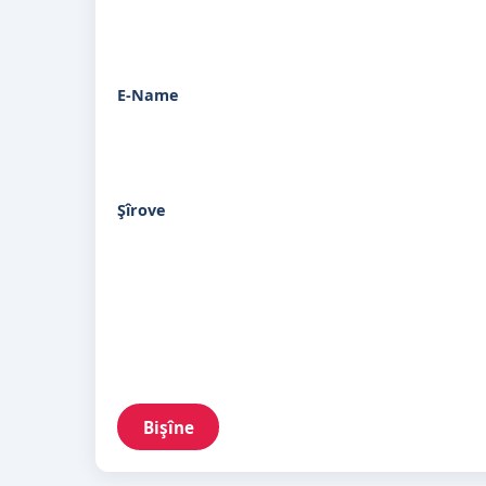
E-Name
Şîrove
Bişîne