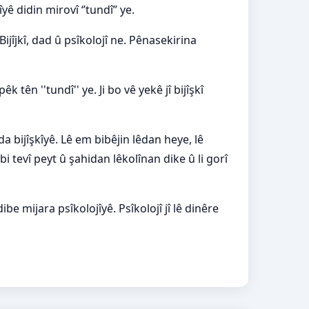
 didin mirovî ‘’tundî’’ ye.
ijîjkî, dad û psîkolojî ne. Pênasekirina
k tên ''tundî'' ye. Ji bo vê yekê jî bijîşkî
a bijîşkîyê. Lê em bibêjin lêdan heye, lê
bi tevî peyt û şahidan lêkolînan dike û li gorî
ibe mijara psîkolojîyê. Psîkolojî jî lê dinêre