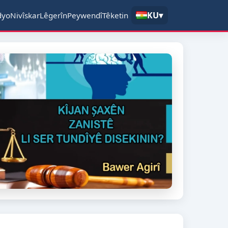
KU
▾
dyo
Nivîskar
Lêgerîn
Peywendî
Têketin