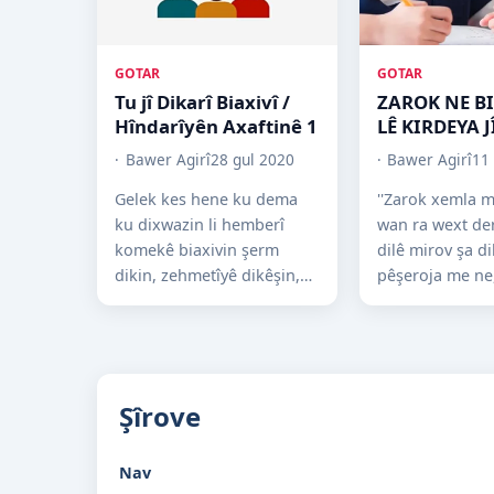
GOTAR
GOTAR
Tu jî Dikarî Biaxivî /
ZAROK NE BI
Hîndarîyên Axaftinê 1
LÊ KIRDEYA 
Bawer Agirî
28 gul 2020
Bawer Agirî
11
Gelek kes hene ku dema
''Zarok xemla m
ku dixwazin li hemberî
wan ra wext de
komekê biaxivin şerm
dilê mirov şa di
dikin, zehmetîyê dikêşin,
pêşeroja me ne,
bêhna wan diçike, rûyê
bêhna mirov der
wan sor dibe û her tişt...
Ev gotin yên mal
Şîrove
Nav