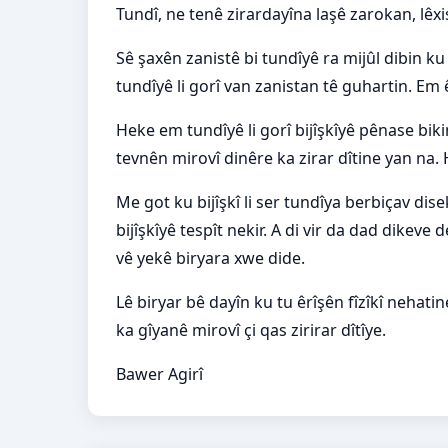
Tundî, ne tenê zirardayîna laşê zarokan, lêx
Sê şaxên zanistê bi tundîyê ra mijûl dibin ku 
tundîyê li gorî van zanistan tê guhartin. Em ê 
Heke em tundîyê li gorî bijîşkîyê pênase bikin, 
tevnên mirovî dinêre ka zirar dîtine yan na. H
Me got ku bijîşkî li ser tundîya berbiçav dise
bijîşkîyê tespît nekir. A di vir da dad dikeve
vê yekê biryara xwe dide.
Lê biryar bê dayîn ku tu êrîşên fîzîkî nehatine
ka gîyanê mirovî çi qas zirirar dîtîye.
Bawer Agirî