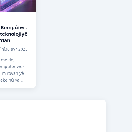
 Kompûter:
teknolojiyê
rdan
înî
30 avr 2025
 me de,
ompûter wek
 mirovahiyê
teke nû ya
îtin. Ev
 bêhempa, bi
an...