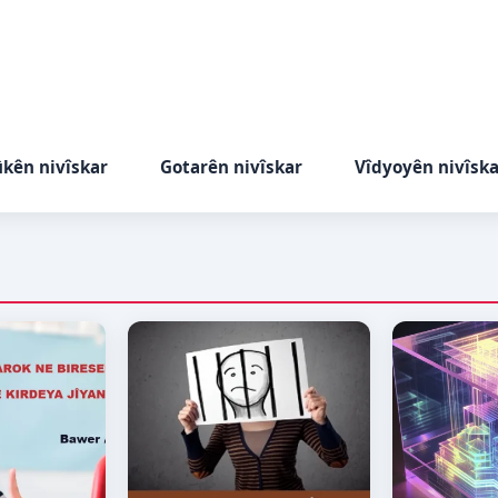
ûkên nivîskar
Gotarên nivîskar
Vîdyoyên nivîsk