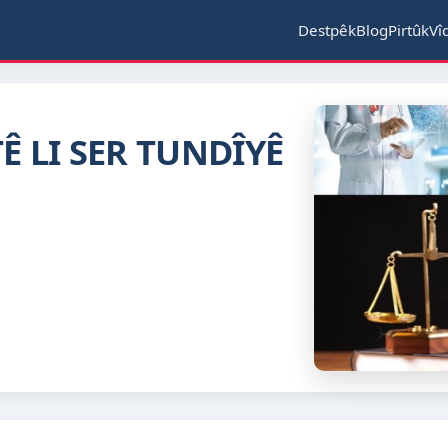
Destpêk
Blog
Pirtûk
Vî
Ê LI SER TUNDÎYÊ