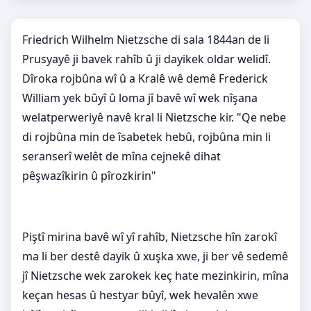
Friedrich Wilhelm Nietzsche di sala 1844an de li
Prusyayê ji bavek rahîb û ji dayikek oldar welidî.
Dîroka rojbûna wî û a Kralê wê demê Frederick
William yek bûyî û loma jî bavê wî wek nîşana
welatperweriyê navê kral li Nietzsche kir. "Qe nebe
di rojbûna min de îsabetek hebû, rojbûna min li
seranserî welêt de mîna cejnekê dihat
pêşwazîkirin û pîrozkirin"
Piştî mirina bavê wî yî rahîb, Nietzsche hîn zarokî
ma li ber destê dayik û xuşka xwe, ji ber vê sedemê
jî Nietzsche wek zarokek keç hate mezinkirin, mîna
keçan hesas û hestyar bûyî, wek hevalên xwe