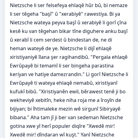
Nietzsche li ser felsefeya ehlaqê hûr bû, bi nemaze
li ser têgeha "başî" û "xerabiyê" rawestiya. Bi ya
Nietzsche wateya peyva başî û xerabiyê li gorî çîna
kesê ku van têgehan bikar tîne diguhere anku başî
û xerabî li cem serdest û bindestan de, ne di
heman wateyê de ye. Nietzsche li dijî ehlaqê
xiristiyaniyê îlana şer ragihandibû. "Pergala ehlaqê
Ewrûpayê bi temamî li ser bingeha parastina
keriyan ve hatiye damezrandin." Li gorî Nietzsche li
Ewrûpayê ti wateya ehlaqê nemabû, xiristiyanî
kufukî bibû. "Xiristiyanên ewil, bêrawest tenê ji bo
wekheviyê xebitîn, heke niha roja me a îroyîn de
bijiyan; bi îhtimaleke mezin wê sirgunî Sibiryayê
bibana." Aha tam jî ji ber van sedeman Nietzsche
gotina xwe yî herî populer diqîre "Xwedê mir!
Xwedê mir! dîndaran wî kuşt." Yanî Nietzsche