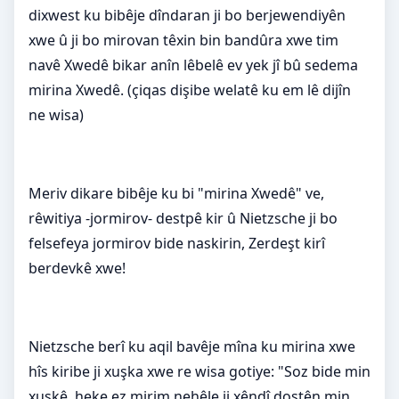
dixwest ku bibêje dîndaran ji bo berjewendiyên
xwe û ji bo mirovan têxin bin bandûra xwe tim
navê Xwedê bikar anîn lêbelê ev yek jî bû sedema
mirina Xwedê. (çiqas dişibe welatê ku em lê dijîn
ne wisa)
Meriv dikare bibêje ku bi "mirina Xwedê" ve,
rêwitiya -jormirov- destpê kir û Nietzsche ji bo
felsefeya jormirov bide naskirin, Zerdeşt kirî
berdevkê xwe!
Nietzsche berî ku aqil bavêje mîna ku mirina xwe
hîs kiribe ji xuşka xwe re wisa gotiye: "Soz bide min
xuşkê, heke ez mirim nehêle ji xêndî dostên min