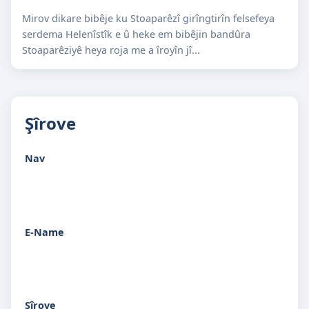
Mirov dikare bibêje ku Stoaparêzî girîngtirîn felsefeya
serdema Helenîstîk e û heke em bibêjin bandûra
Stoaparêziyê heya roja me a îroyîn jî...
Şîrove
Nav
E-Name
Şîrove