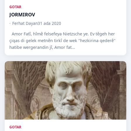
GOTAR
JORMIROV
Ferhat Dayan
31 ada 2020
Amor Fatî, hîmê felsefeya Nietzsche ye. Ev têgeh her
çiqas di gelek metnên tirkî de wek "hezkirina qederê"
hatibe wergerandin jî, Amor fat...
GOTAR