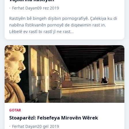
Ferhat Dayan
09 rez 2019
Rastiyên bê bingeh dişibin pornografiyê. Çalekiya ku di
nabêna lîstikvanên pornoyê de diqewimin rast in.
Lêbelê ev rastî bi rastî jî ne rast...
GOTAR
Stoaparêzî: Felsefeya Mirovên Wêrek
Ferhat Dayan
20 gel 2019