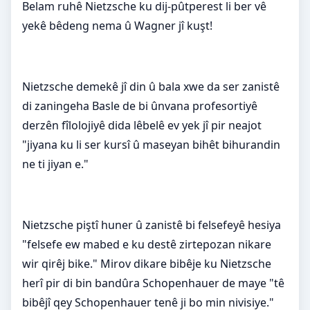
Belam ruhê Nietzsche ku dij-pûtperest li ber vê
yekê bêdeng nema û Wagner jî kuşt!
Nietzsche demekê jî din û bala xwe da ser zanistê
di zaningeha Basle de bi ûnvana profesortiyê
derzên fîlolojiyê dida lêbelê ev yek jî pir neajot
"jiyana ku li ser kursî û maseyan bihêt bihurandin
ne ti jiyan e."
Nietzsche piştî huner û zanistê bi felsefeyê hesiya
"felsefe ew mabed e ku destê zirtepozan nikare
wir qirêj bike." Mirov dikare bibêje ku Nietzsche
herî pir di bin bandûra Schopenhauer de maye "tê
bibêjî qey Schopenhauer tenê ji bo min nivisiye."