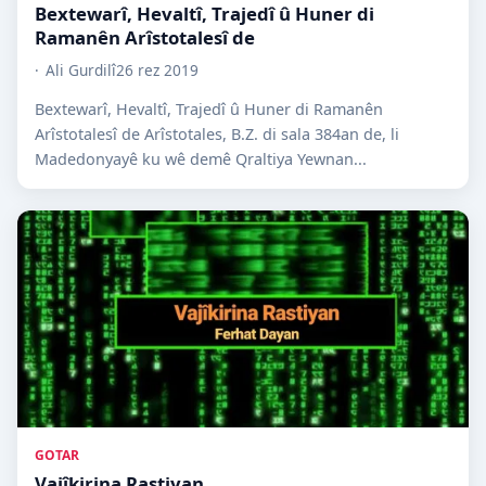
Bextewarî, Hevaltî, Trajedî û Huner di
Ramanên Arîstotalesî de
Ali Gurdilî
26 rez 2019
Bextewarî, Hevaltî, Trajedî û Huner di Ramanên
Arîstotalesî de Arîstotales, B.Z. di sala 384an de, li
Madedonyayê ku wê demê Qraltiya Yewnan...
GOTAR
Vajîkirina Rastiyan