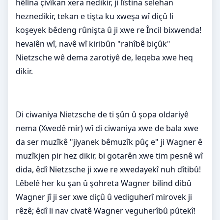
hêlîna çivîkan xera nedikir, ji lîstina selehan
heznedikir, tekan e tişta ku xweşa wî diçû li
koşeyek bêdeng rûnişta û ji xwe re Încil bixwenda!
hevalên wî, navê wî kiribûn "rahîbê biçûk"
Nietzsche wê dema zarotiyê de, leqeba xwe heq
dikir.
Di ciwaniya Nietzsche de ti şûn û şopa oldariyê
nema (Xwedê mir) wî di ciwaniya xwe de bala xwe
da ser muzîkê "jiyanek bêmuzîk pûç e" ji Wagner ê
muzîkjen pir hez dikir, bi gotarên xwe tim pesnê wî
dida, êdî Nietzsche ji xwe re xwedayekî nuh dîtibû!
Lêbelê her ku şan û şohreta Wagner bilind dibû
Wagner jî ji ser xwe diçû û vediguherî mirovek ji
rêzê; êdî li nav civatê Wagner veguherîbû pûtekî!