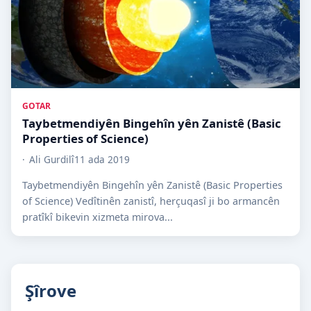
GOTAR
Taybetmendiyên Bingehîn yên Zanistê (Basic
Properties of Science)
Ali Gurdilî
11 ada 2019
Taybetmendiyên Bingehîn yên Zanistê (Basic Properties
of Science) Vedîtinên zanistî, herçuqasî ji bo armancên
pratîkî bikevin xizmeta mirova...
Şîrove