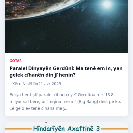
GOTAR
Paralel Dinyayên Gerdûnî: Ma tenê em in, yan
gelek cîhanên din jî henin?
Xêro Nisêbînî
21 avr 2025
Berya her tiştî paralel cîhan çi ye? Gerdûna me, 13.8
mîlyar sal berê, bi "teqîna mezin" (Big Bang) dest pê kir.
Lê gelo ev tenê cîhana me y...