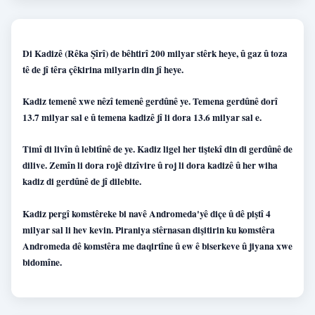
Di Kadizê (Rêka Şîrî) de bêhtirî 200 milyar stêrk heye, û gaz û toza
tê de jî têra çêkirina milyarin din jî heye.
Kadiz temenê xwe nêzî temenê gerdûnê ye. Temena gerdûnê dorî
13.7 milyar sal e û temena kadizê jî li dora 13.6 milyar sal e.
Timî di livîn û lebitînê de ye. Kadiz ligel her tiştekî din di gerdûnê de
dilive. Zemîn li dora rojê dizîvire û roj li dora kadizê û her wiha
kadiz di gerdûnê de jî dilebite.
Kadiz pergî komstêreke bi navê Andromeda'yê diçe û dê piştî 4
milyar sal li hev kevin. Piraniya stêrnasan dişitirin ku komstêra
Andromeda dê komstêra me daqirtîne û ew ê biserkeve û jiyana xwe
bidomîne.