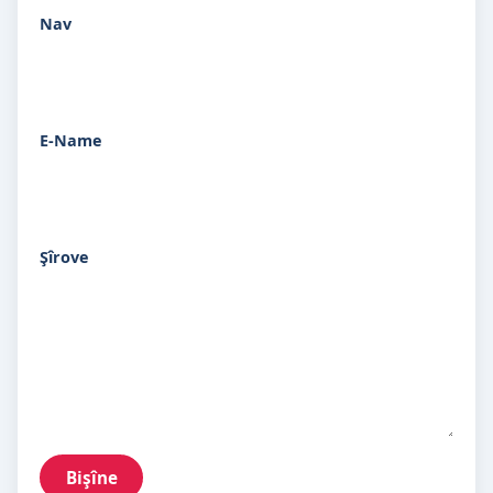
Nav
E-Name
Şîrove
Bişîne