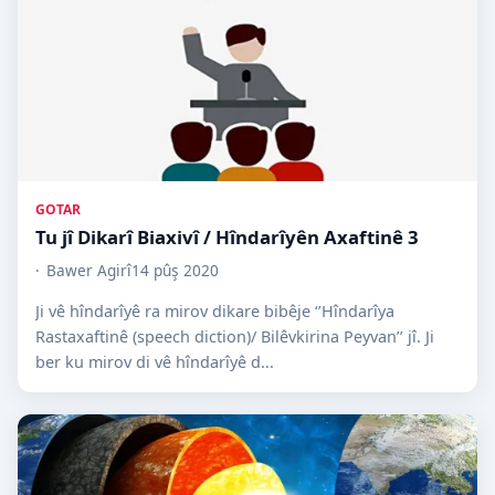
GOTAR
Tu jî Dikarî Biaxivî ­­­­­/ Hîndarîyên Axaftinê 3
Bawer Agirî
14 pûş 2020
Ji vê hîndarîyê ra mirov dikare bibêje ‘’Hîndarîya
Rastaxaftinê (speech diction)/ Bilêvkirina Peyvan’’ jî. Ji
ber ku mirov di vê hîndarîyê d...