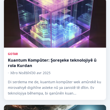
GOTAR
Kuantum Kompûter: Şoreşeke teknolojiyê û
rola Kurdan
Xêro Nisêbînî
30 avr 2025
Di serdema me de, kuantum kompûter wek amûrekê ku
mirovahiyê digihîne asteke nû ya zanistê tê dîtin. Ev
teknolojiya bêhempa, bi qanûnên kuan...