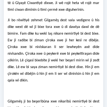
tê û Gîyayê Ciwantîyê dixwe. Ji wê rojê heta vê rojê mar
timî ciwan dimînin û timî çermê xwe diguherînin.
Ji bo rêwîtîyê zehmet Gilgamêş dest vala vedigere û hîs
dike wext dê wî jî bixe tora xwe û di dawîya dawî de dê
bimire. Fam dike ku wekî laş nikare nemirtîyê bi dest bixe.
Ew jî radibe bi ziman çîroka xwe ji her kesî re dibêje.
Çîroka xwe bi nivîskaran li ser lewheyên axê dide
nivîsandin. Çîroka xwe û peykerê xwe bi peykeltiraşan dide
çêkirin. Lê çiqasî bixebite jî wekî her beşerî mirin wî jî zedt
dike. Lê ew bi saya ziman nemirtîyê bi dest dixe. Hîn jî em
çîrokên wî dibêjin û hîn jî em li ser wî dinivîsin û hîn jî em
qala wî dikin.
Gilgamêş ji bo beşerîbûna xwe nikarîbû nemirtîyê bi dest