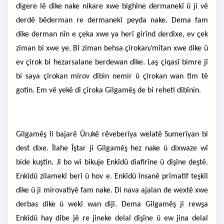
digere lê dike nake nikare xwe bighîne dermanekî û ji vê
derdê bêderman re dermanekî peyda nake. Dema fam
dike derman nîn e çeka xwe ya herî girînd derdixe, ev çek
ziman bi xwe ye. Bi ziman behsa çîrokan/mîtan xwe dike û
ev çîrok bi hezarsalane berdewan dike. Laş çiqasî bimre jî
bi saya çîrokan mirov dibin nemir û çîrokan wan tim tê
gotin. Em vê yekê di çîroka Gilgamêş de bi rehetî dibînin.
Gilgamêş li bajarê Ûrukê rêveberîya welatê Sumerîyan bi
dest dixe. Îlahe Îştar ji Gilgamêş hez nake û dixwaze wî
bide kuştin. Ji bo wî bikuje Enkîdû diafirîne û dişîne deştê.
Enkîdû zilamekî berî û hov e. Enkîdû însanê prîmatîf teşkîl
dike û ji mirovatîyê fam nake. Di nava ajalan de wextê xwe
derbas dike û wekî wan dijî. Dema Gilgamêş ji rewşa
Enkîdû hay dibe jê re jineke delal dişîne û ew jina delal