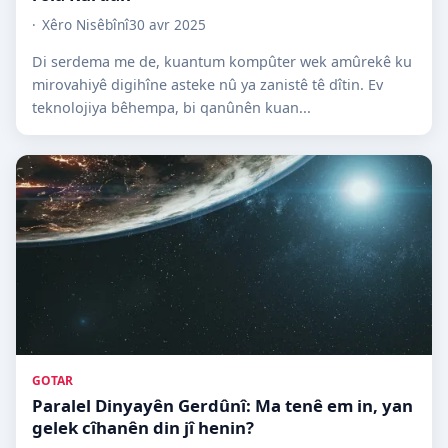
Xêro Nisêbînî
30 avr 2025
Di serdema me de, kuantum kompûter wek amûrekê ku
mirovahiyê digihîne asteke nû ya zanistê tê dîtin. Ev
teknolojiya bêhempa, bi qanûnên kuan...
GOTAR
Paralel Dinyayên Gerdûnî: Ma tenê em in, yan
gelek cîhanên din jî henin?