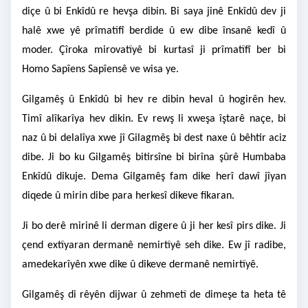
diçe û bi Enkîdû re hevşa dibin. Bi saya jinê Enkîdû dev ji
halê xwe yê prîmatîfî berdide û ew dibe însanê kedî û
moder. Çîroka mirovatîyê bi kurtasî ji prîmatîfî ber bi
Homo Sapîens Sapîensê ve wisa ye.
Gilgamêş û Enkîdû bi hev re dibin heval û hogirên hev.
Timî alîkarîya hev dikin. Ev rewş li xweşa îştarê naçe, bi
naz û bi delalîya xwe jî Gilagmêş bi dest naxe û bêhtir aciz
dibe. Ji bo ku Gilgamêş bitirsîne bi birîna şûrê Humbaba
Enkîdû dikuje. Dema Gilgamêş fam dike herî dawî jîyan
diqede û mirin dibe para herkesî dikeve fikaran.
Ji bo derê mirinê li derman digere û ji her kesî pirs dike. Ji
çend extîyaran dermanê nemirtîyê seh dike. Ew jî radibe,
amedekarîyên xwe dike û dikeve dermanê nemirtîyê.
Gilgamêş di rêyên dijwar û zehmetî de dimeşe ta heta tê