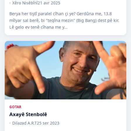
Xêro Nisêbînî
21 avr 2025
Berya her tiştî paralel cîhan çi ye? Gerdûna me, 13.8
mîlyar sal berê, bi "teqîna mezin" (Big Bang) dest pê kir.
Lê gelo ev tenê cîhana me y...
GOTAR
Axayê Stenbolê
Dilazad A.R.T
25 ser 2023