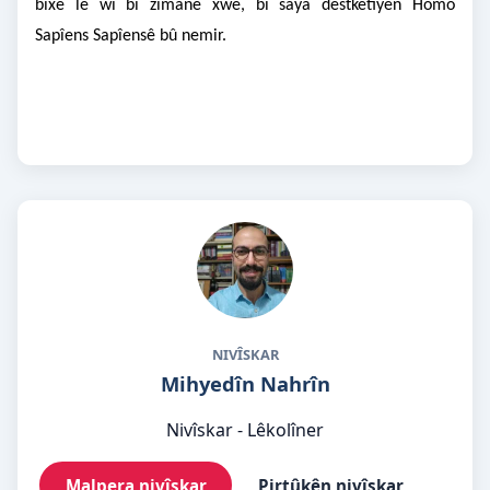
bixe lê wî bi zimanê xwe, bi saya destketîyên Homo
Sapîens Sapîensê bû nemir.
NIVÎSKAR
Mihyedîn Nahrîn
Nivîskar - Lêkolîner
Malpera nivîskar
Pirtûkên nivîskar