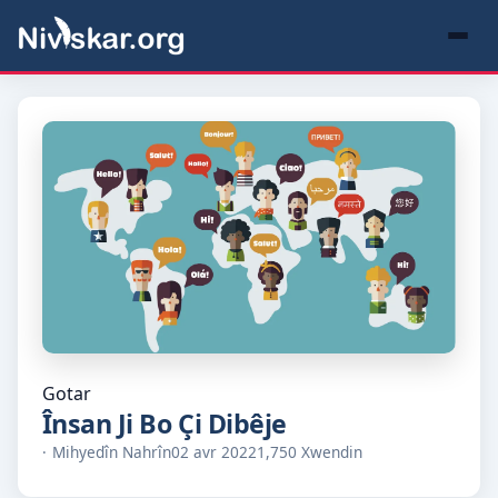
Gotar
Însan Ji Bo Çi Dibêje
Mihyedîn Nahrîn
02 avr 2022
1,750 Xwendin