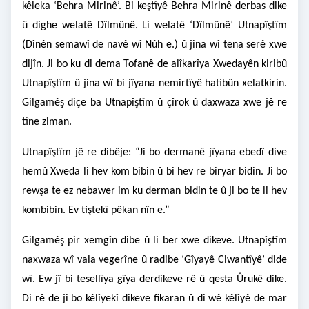
kêleka ‘Behra Mirinê’. Bi keştîyê Behra Mirinê derbas dike
û dighe welatê Dîlmûnê. Li welatê ‘Dîlmûnê’ Utnapîştîm
(Dînên semawî de navê wî Nûh e.) û jina wî tena serê xwe
dijîn. Ji bo ku di dema Tofanê de alîkarîya Xwedayên kiribû
Utnapîştîm û jina wî bi jîyana nemirtîyê hatibûn xelatkirin.
Gilgamêş diçe ba Utnapîştîm û çîrok û daxwaza xwe jê re
tîne ziman.
Utnapîştîm jê re dibêje: “Ji bo dermanê jîyana ebedî dive
hemû Xweda li hev kom bibin û bi hev re biryar bidin. Ji bo
rewşa te ez nebawer im ku derman bidin te û ji bo te li hev
kombibin. Ev tiştekî pêkan nîn e.”
Gilgamêş pir xemgîn dibe û li ber xwe dikeve. Utnapîştîm
naxwaza wî vala vegerîne û radibe ‘Gîyayê Ciwantîyê’ dide
wî. Ew jî bi tesellîya gîya derdikeve rê û qesta Ûrukê dike.
Di rê de ji bo kêlîyekî dikeve fikaran û di wê kêlîyê de mar