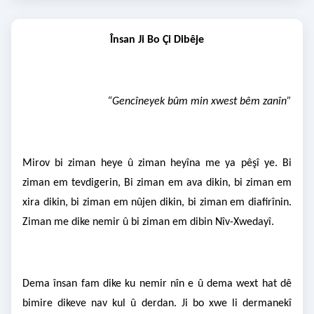
Însan Ji Bo Çi Dibêje
“Gencîneyek bûm min xwest bêm zanîn”
Mirov bi ziman heye û ziman heyîna me ya pêşî ye. Bi
ziman em tevdigerin, Bi ziman em ava dikin, bi ziman em
xira dikin, bi ziman em nûjen dikin, bi ziman em diafirînin.
Ziman me dike nemir û bi ziman em dibin Nîv-Xwedayî.
Dema însan fam dike ku nemir nîn e û dema wext hat dê
bimire dikeve nav kul û derdan. Ji bo xwe li dermanekî