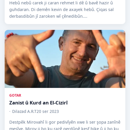
Hebû nebû carek ji caran rehmet li dê û bavê hazir û
guhdaran. Di demên kevin de axayek hebû. Çiqas sal
derbasdibûn jî zaroken wî çênedibûn....
GOTAR
Zanist û Kurd an El-Cizirî
Dilazad A.R.T
20 ser 2023
Destpêk Mirovahî li gor pedivîyên xwe li ser şopa zanînê
meşîye. Mirov ji bo ku razê gerdûnê keşf bike û ji bo ku