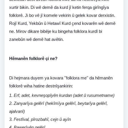
xurtir bikin. Di wê demê da kurd jî ketin ferqa girîngîya
folklorê. Ji bo vê jî komele vekirin û gelek kovar derxistin.
Rojî Kurd, Yekbûn û Hetawî Kurd çend kovarên wê demê
ne. Mirov dikare bibêje ku bingeha folklora kurdî bi
zanebûn wê demê hat avêtin.
Hêmanên folklorê çi ne?
Di hejmara duyem ya kovara ''folklora me'' da hêmanên
folklorê wiha hatine destnîşankirin:
1. Erf, adet, kevneşopîyên kurdan (adet û rusumetname)
2. Zanyarîya gelêrî (hekîmîya gelêrî, beytarîya gelêrî,
ajalvanî)
3. Festîval, pîrozbahî, cejn û ayîn
4. Bawerîyên gelêrî