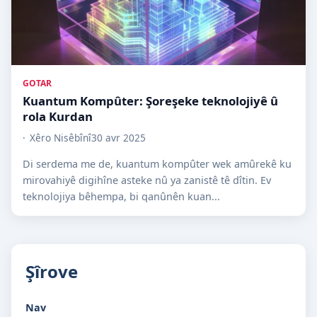
GOTAR
Kuantum Kompûter: Şoreşeke teknolojiyê û
rola Kurdan
Xêro Nisêbînî
30 avr 2025
Di serdema me de, kuantum kompûter wek amûrekê ku
mirovahiyê digihîne asteke nû ya zanistê tê dîtin. Ev
teknolojiya bêhempa, bi qanûnên kuan...
Şîrove
Nav