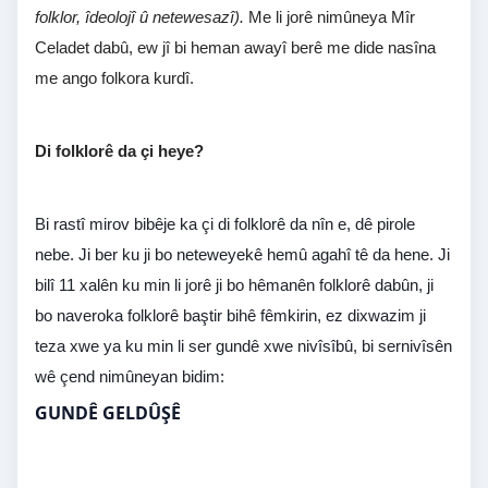
folklor, îdeolojî û netewesazî).
Me li jorê nimûneya Mîr
Celadet dabû, ew jî bi heman awayî berê me dide nasîna
me ango folkora kurdî.
Di folklorê da çi heye?
Bi rastî mirov bibêje ka çi di folklorê da nîn e, dê pirole
nebe. Ji ber ku ji bo neteweyekê hemû agahî tê da hene. Ji
bilî 11 xalên ku min li jorê ji bo hêmanên folklorê dabûn, ji
bo naveroka folklorê baştir bihê fêmkirin, ez dixwazim ji
teza xwe ya ku min li ser gundê xwe nivîsîbû, bi sernivîsên
wê çend nimûneyan bidim:
GUNDÊ GELDÛŞÊ 