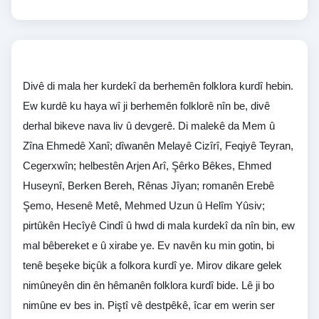
Divê di mala her kurdekî da berhemên folklora kurdî hebin.
Ew kurdê ku haya wî ji berhemên folklorê nîn be, divê
derhal bikeve nava liv û devgerê. Di malekê da Mem û
Zîna Ehmedê Xanî; dîwanên Melayê Cizîrî, Feqiyê Teyran,
Cegerxwîn; helbestên Arjen Arî, Şêrko Bêkes, Ehmed
Huseynî, Berken Bereh, Rênas Jîyan; romanên Erebê
Şemo, Hesenê Metê, Mehmed Uzun û Helîm Yûsiv;
pirtûkên Hecîyê Cindî û hwd di mala kurdekî da nîn bin, ew
mal bêbereket e û xirabe ye. Ev navên ku min gotin, bi
tenê beşeke biç
ûk a folkora kurdî ye. Mirov dikare gelek
nimûneyên din ên hêmanên folklora kurdî bide. Lê ji bo
nimûne ev bes in. Piştî vê destpêkê, îcar em werin ser