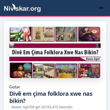
Gotar
Divê em çima folklora xwe nas
bikin?
Bawer Agirî
08 gel 2019
3,475 Xwendin