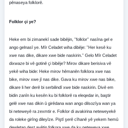
pênaseya folklorê.
Folklor çi ye?
Heke em bi zimanekî sade bibêjin, ''folklor'' nasîna gel e
ango gelnasî ye. Mîr Celadet wiha dibêje: ''Her kesê ku
xwe nas dike, dikare xwe bide naskirin.'' Gelo Mîr Celadet
dixwaze bi vê gotinê çi bibêje? Mirov dikare berisiva vê
yekê wiha bide: Heke mirov hêmanên folklora xwe nas
bike, mirov xwe jî nas dike. Gava ku mirov xwe nas bike,
dikare li her derê bi serbilindî xwe bide naskirin. Divê em
bidin zanîn ku kesên ku bi folklorê ra eleqedar in, baştir
gelê xwe nas dikin û girêdana wan ango dilsozîya wan ya
bi neteweyê ra zexmtir e. Folklor di avakirina neteweyekê
da roleke girîng dileyîze. Piştî şerê cîhanê yê yekem hemû
dewletan dest avêtin folkora xwe da ku neteweya xwe