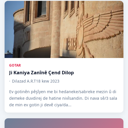
GOTAR
Ji Kaniya Zanînê Çend Dilop
Dilazad A.R.T
18 kew 2023
Ev gotinên pêşîyen me bi hedaneke/sabreke mezin û di
demeke duvdirej de hatine nivîsandin. Di nava sê/3 sala
de min ev gotin ji devê ciya/da...