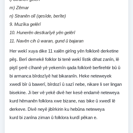
m) Zêmar
n) Stranên olî (qesîde, berîte)
9. Muzîka gelêrî
10. Hunerên destkarîyê yên gelêrî
11. Navên cih û waran, gund û bajaran
Her wekî xuya dike 11 xalên girîng yên folklorê derketine
pêş. Berî demekê folklor bi tenê wekî lîstik dihat zanîn, lê
piştî şerê cîhanê yê yekemîn qada folklorê berfirehtir bû û
bi armanca bîrdozîyê hat bikaranîn. Heke neteweyek
xwedî bîr û bawerî, bîrdozî û sazî nebe, nikare li ser lingan
bisekine. Ji ber vê yekê divê her kesê endamê neteweya
kurd hêmanên folklora xwe bizane, nas bike û xwedî lê
derkeve. Divê neyê jibîrkirin ku hebûna neteweya
kurd bi zanîna ziman û folklora kurdî pêkan e.