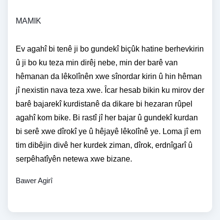
MAMIK 
Ev agahî bi tenê ji bo gundekî biçûk hatine berhevkirin
û ji bo ku teza min dirêj nebe, min der barê van
hêmanan da lêkolînên xwe sînordar kirin û hin hêman
jî nexistin nava teza xwe. Îcar hesab bikin ku mirov der
barê bajarekî kurdistanê da dikare bi hezaran rûpel
agahî kom bike. Bi rastî jî her bajar û gundekî kurdan
bi serê xwe dîrokî ye û hêjayê lêkolînê ye. Loma jî em
tim dibêjin divê her kurdek ziman, dîrok, erdnîgarî û
serpêhatîyên netewa xwe bizane.
Bawer Agirî