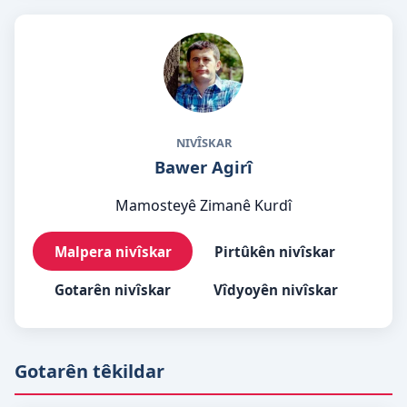
NIVÎSKAR
Bawer Agirî
Mamosteyê Zimanê Kurdî
Malpera nivîskar
Pirtûkên nivîskar
Gotarên nivîskar
Vîdyoyên nivîskar
Gotarên têkildar