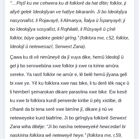
‘’…Piştî ku ew cehwera ku di folklorê da hat dîtin; folklor, ji
alîyê gelek îdeolojîyan ve hatîye bikaranîn. Ji bo îdeolojîya
nasyonalîst, li Rojavayê, li Almanya, Îtalya û Îspanyayê; ji
bo îdeolojîya sosyalîst, li Rojhilatê, li Rûsyayê û çînê
folklor, bûye qadeke gelekî girîng.’’ (folklora me, r,52, folklor,
îdeolojî û netewesazî, Serwext Zana).
Çawa ku di vê nimûneyê da jî xuya dike, hemû îdeolojî û
gel ji bo serxwebûna xwe folklor ji xwe ra kirine amûra
sereke. Ya rastî folklor ne amûr e, lê belê hemû jîyana gelî
bi xwe ye. Yê ku folklora xwe nas bike, li tu derê têk naçe û
li hemberî şemarokan dikare parastina xwe bike
Ew kesê
ku xwe bi folklora kurdî perwerde kiribe û pêş xistibe, di
cîhanê da bi tena serê xwe bimîne jî, dikare ji nû ve
neteweyeke kurd biafirîne. Ji bo girîngîya folklorê
Serwext
Zana
wiha dibêje
: ‘’Ji bo nasîna neteweyekê hewcedarî bi
naskirina folklora wê neteweyê heye.’’
(folklora me, r,59,