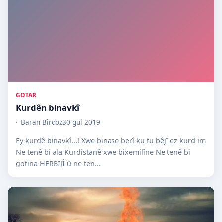
GOTAR
Kurdên binavkî
Baran Bîrdoz
30 gul 2019
Ey kurdê binavkî...! Xwe binase berî ku tu bêjî ez kurd im
Ne tenê bi ala Kurdistanê xwe bixemilîne Ne tenê bi
gotina HERBIJÎ û ne ten...