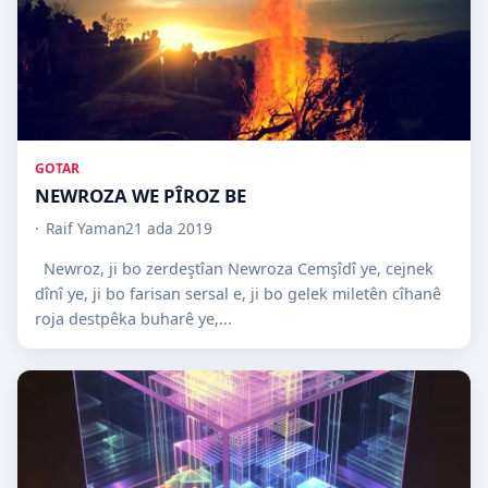
GOTAR
NEWROZA WE PÎROZ BE
Raif Yaman
21 ada 2019
Newroz, ji bo zerdeştîan Newroza Cemşîdî ye, cejnek
dînî ye, ji bo farisan sersal e, ji bo gelek miletên cîhanê
roja destpêka buharê ye,...