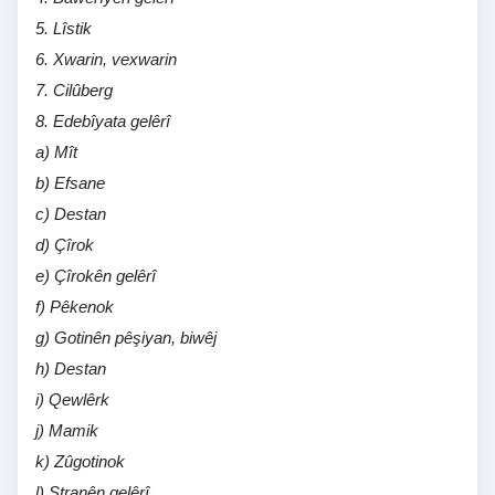
5. Lîstik
6. Xwarin, vexwarin
7. Cilûberg
8. Edebîyata gelêrî
a) Mît
b) Efsane
c) Destan
d) Çîrok
e) Çîrokên gelêrî
f) Pêkenok
g) Gotinên pêşiyan, biwêj
h) Destan
i) Qewlêrk
j) Mamik
k) Zûgotinok
l) Stranên gelêrî