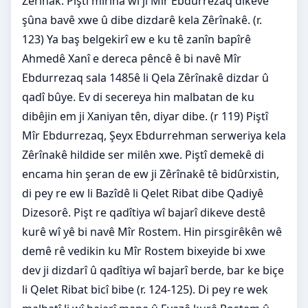
Zêrînak. Piştî mirina wî jî Mîr Ebdurrezaq dikeve
şûna bavê xwe û dibe dizdarê kela Zêrînakê. (r.
123) Ya baş belgekirî ew e ku tê zanîn bapîrê
Ahmedê Xanî e dereca pêncê ê bi navê Mîr
Ebdurrezaq sala 1485ê li Qela Zêrînakê dizdar û
qadî bûye. Ev di secereya hin malbatan de ku
dibêjin em ji Xaniyan tên, diyar dibe. (r 119) Piştî
Mîr Ebdurrezaq, Şeyx Ebdurrehman serweriya kela
Zêrînakê hildide ser milên xwe. Piştî demekê di
encama hin şeran de ew ji Zêrînakê tê bidûrxistin,
di pey re ew li Bazîdê li Qelet Ribat dibe Qadiyê
Dizesorê. Pişt re qadîtiya wî bajarî dikeve destê
kurê wî yê bi navê Mîr Rostem. Hin pirsgirêkên wê
demê rê vedikin ku Mîr Rostem bixeyide bi xwe
dev ji dizdarî û qadîtiya wî bajarî berde, bar ke biçe
li Qelet Ribat bicî bibe (r. 124-125). Di pey re wek