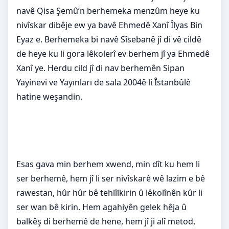
navê Qisa Şemû’n berhemeka menzûm heye ku
nivîskar dibêje ew ya bavê Ehmedê Xanî Îlyas Bin
Eyaz e. Berhemeka bi navê Sîsebanê jî di vê cildê
de heye ku li gora lêkolerî ev berhem jî ya Ehmedê
Xanî ye. Herdu cild jî di nav berhemên Sipan
Yayinevi ve Yayınları de sala 2004ê li Îstanbûlê
hatine weşandin.
Esas gava min berhem xwend, min dît ku hem li
ser berhemê, hem jî li ser nivîskarê wê lazim e bê
rawestan, hûr hûr bê tehlîlkirin û lêkolînên kûr li
ser wan bê kirin. Hem agahiyên gelek hêja û
balkêş di berhemê de hene, hem jî ji alî metod,