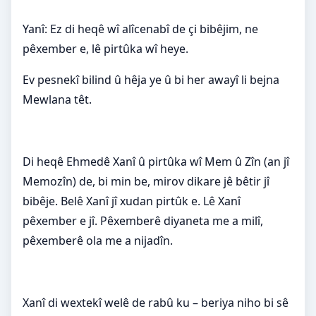
Yanî: Ez di heqê wî alîcenabî de çi bibêjim, ne
pêxember e, lê pirtûka wî heye.
Ev pesnekî bilind û hêja ye û bi her awayî li bejna
Mewlana têt.
Di heqê Ehmedê Xanî û pirtûka wî Mem û Zîn (an jî
Memozîn) de, bi min be, mirov dikare jê bêtir jî
bibêje. Belê Xanî jî xudan pirtûk e. Lê Xanî
pêxember e jî. Pêxemberê diyaneta me a milî,
pêxemberê ola me a nijadîn.
Xanî di wextekî welê de rabû ku – beriya niho bi sê