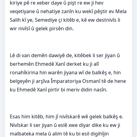
kiriye pê re xeber daye û pişt re ew ji hev
veqetiyane û nehatiye zanîn ku wekî pêştir ev Mela
Salih kî ye, Semediye çi kitêb e, kê ew destnivîs li
wir nivîsî û gelek pirsên din.
Lê di van demên dawiyê de, kitêbek li ser jiyan û
berhemên Ehmedê Xanî derket ku ji alî
ronahîkirina hin warên jiyana wî de balkêş e, hin
belgeyên ji arşîva Împaratoriya Osmanî tê de hene
ku Ehmedê Xanî pirtir bi meriv didin nasîn.
Esas him kitêb, him jî nivîskarê wê gelek balkêş e.
Nivîskar li ser jiyan û eslê xwe diyar dike ku ew ji
malbateka mela û alim tê ku bi esil digihîjin