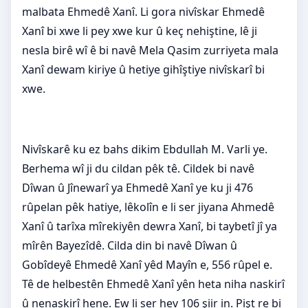
malbata Ehmedê Xanî. Li gora nivîskar Ehmedê
Xanî bi xwe li pey xwe kur û keç nehiştine, lê ji
nesla birê wî ê bi navê Mela Qasim zurriyeta mala
Xanî dewam kiriye û hetiye gihîştiye nivîskarî bi
xwe.
Nivîskarê ku ez bahs dikim Ebdullah M. Varli ye.
Berhema wî ji du cildan pêk tê. Cildek bi navê
Dîwan û Jînewarî ya Ehmedê Xanî ye ku ji 476
rûpelan pêk hatiye, lêkolîn e li ser jiyana Ahmedê
Xanî û tarîxa mîrekiyên dewra Xanî, bi taybetî jî ya
mîrên Bayezîdê. Cilda din bi navê Dîwan û
Gobîdeyê Ehmedê Xanî yêd Mayîn e, 556 rûpel e.
Tê de helbestên Ehmedê Xanî yên heta niha naskirî
û nenaskirî hene. Ew li ser hev 106 şiir in. Pişt re bi