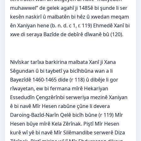
muhawwel” de gelek agahî ji 1485ê bi şunde li ser
kesên naskirî û malbatên bi hêz û xwedan meqam
ên Xaniyan hene (b. n. d. c 1, r. 119) Ehmedê Xanî bi
xwe di seraya Bazîde de debîrê dîwanê bû (120).
Nivîskar tarîxa barkirina malbata Xanî ji Xana
Sêgundan û bi taybetî ya bicîhbûna wan a li
Bayezîdê 1460-1465 dide (r 118) û dibêje li gor
rîwayetan, ew bi fermana mîrê Hekariyan
Essedudîn Çengzêrînbi serweriya mezinê Xaniyan
ê bi navê Mîr Hesen rabûne çûne li devera
Daroing-Bazîd-Narîn Qelê bicîh bûne (r 119) Mîr
Hesen bûye mîrê Kela Zêrînak. Piştî Mîr Hesen
kurê wî yê bi navê Mîr Silêmandibe serwerê Diza