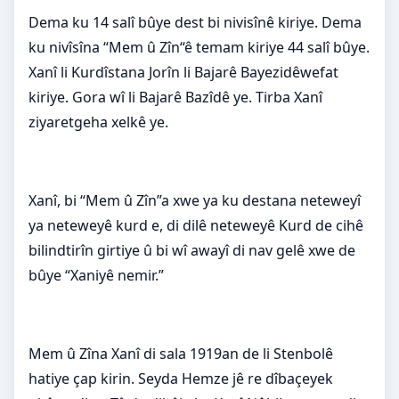
Dema ku 14 salî bûye dest bi nivisînê kiriye. Dema
ku nivîsîna “Mem û Zîn“ê temam kiriye 44 salî bûye.
Xanî li Kurdîstana Jorîn li Bajarê Bayezidêwefat
kiriye. Gora wî li Bajarê Bazîdê ye. Tirba Xanî
ziyaretgeha xelkê ye.
Xanî, bi “Mem û Zîn”a xwe ya ku destana neteweyî
ya neteweyê kurd e, di dilê neteweyê Kurd de cihê
bilindtirîn girtiye û bi wî awayî di nav gelê xwe de
bûye “Xaniyê nemir.”
Mem û Zîna Xanî di sala 1919an de li Stenbolê
hatiye çap kirin. Seyda Hemze jê re dîbaçeyek