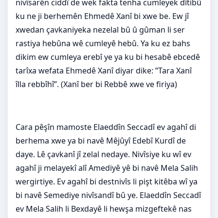
nivîsarên ciddî de wek fakta tenha cumleyek dîtibû
ku ne ji berhemên Ehmedê Xanî bi xwe be. Ew jî
xwedan çavkaniyeka nezelal bû û gûman li ser
rastiya hebûna wê cumleyê hebû. Ya ku ez bahs
dikim ew cumleya erebî ye ya ku bi hesabê ebcedê
tarîxa wefata Ehmedê Xanî diyar dike: ”Tara Xanî
îlla rebbîhî”. (Xanî ber bi Rebbê xwe ve firiya)
Cara pêşîn mamoste Elaeddîn Seccadî ev agahî di
berhema xwe ya bi navê Mêjûyî Edebî Kurdî de
daye. Lê çavkanî jî zelal nedaye. Nivîsiye ku wî ev
agahî ji melayekî alî Amediyê yê bi navê Mela Salih
wergirtiye. Ev agahî bi destnivîs li pişt kitêba wî ya
bi navê Semediye nivîsandî bû ye. Elaeddîn Seccadî
ev Mela Salih li Bexdayê li hewşa mizgeftekê nas