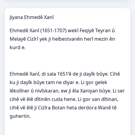
Jiyana Ehmedê Xanî
Ehmedê Xanî (1651-1707) wekî Feqiyê Teyran û
Melayê Cizîrî yek ji helbestvanên herî mezin ên
kurd e.
Ehmedê Xanî, di sala 1651’ê de ji dayîk bûye. Cihê
ku ji dayîk bûye tam ne diyar e. Li gor gelek
lêkolîner û nivîskaran, ew ji êla Xaniyan bûye. Li ser
cihê vê êlê dîtinên cuda hene. Li gor van dîtinan,
cihê vê êlê ji Cizîra Botan heta derdora Wanê tê
guhertin.