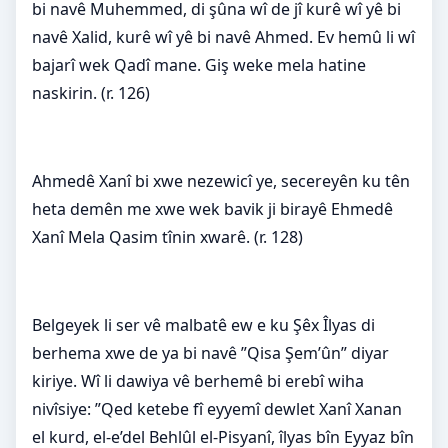
bi navê Muhemmed, di şûna wî de jî kurê wî yê bi
navê Xalid, kurê wî yê bi navê Ahmed. Ev hemû li wî
bajarî wek Qadî mane. Giş weke mela hatine
naskirin. (r. 126)
Ahmedê Xanî bi xwe nezewicî ye, secereyên ku tên
heta demên me xwe wek bavik ji birayê Ehmedê
Xanî Mela Qasim tînin xwarê. (r. 128)
Belgeyek li ser vê malbatê ew e ku Şêx Îlyas di
berhema xwe de ya bi navê ”Qisa Şem’ûn” diyar
kiriye. Wî li dawiya vê berhemê bi erebî wiha
nivîsiye: ”Qed ketebe fî eyyemî dewlet Xanî Xanan
el kurd, el-e’del Behlûl el-Pisyanî, îlyas bîn Eyyaz bîn