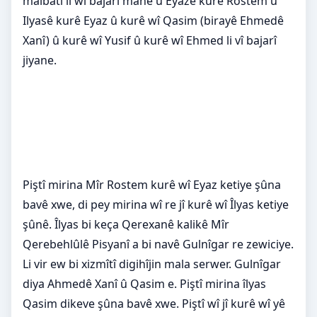
malbatî li wî bajarî mane û Eyazê kurê Rostem û
Ilyasê kurê Eyaz û kurê wî Qasim (birayê Ehmedê
Xanî) û kurê wî Yusif û kurê wî Ehmed li vî bajarî
jiyane.
Piştî mirina Mîr Rostem kurê wî Eyaz ketiye şûna
bavê xwe, di pey mirina wî re jî kurê wî Îlyas ketiye
şûnê. Îlyas bi keça Qerexanê kalikê Mîr
Qerebehlûlê Pisyanî a bi navê Gulnîgar re zewiciye.
Li vir ew bi xizmîtî digihîjin mala serwer. Gulnîgar
diya Ahmedê Xanî û Qasim e. Piştî mirina îlyas
Qasim dikeve şûna bavê xwe. Piştî wî jî kurê wî yê