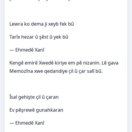
Lewra ko dema ji xeyb fek bû
Tarîx hezar û şêst û yek bû
— Ehmedê Xanî
Kengê emirê Xwedê kiriye em pê nizanin. Lê gava
Memozîna xwe qedandiye çil û çar salî bû.
Îsal gehişte çil û çaran
Ev pêşrewê gunahkaran
— Ehmedê Xanî