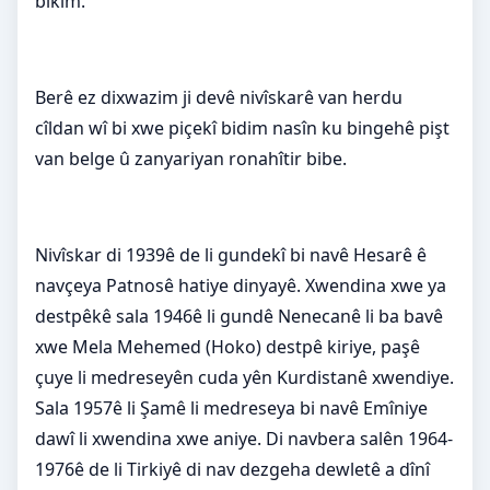
bikim.
Berê ez dixwazim ji devê nivîskarê van herdu
cîldan wî bi xwe piçekî bidim nasîn ku bingehê pişt
van belge û zanyariyan ronahîtir bibe.
Nivîskar di 1939ê de li gundekî bi navê Hesarê ê
navçeya Patnosê hatiye dinyayê. Xwendina xwe ya
destpêkê sala 1946ê li gundê Nenecanê li ba bavê
xwe Mela Mehemed (Hoko) destpê kiriye, paşê
çuye li medreseyên cuda yên Kurdistanê xwendiye.
Sala 1957ê li Şamê li medreseya bi navê Emîniye
dawî li xwendina xwe aniye. Di navbera salên 1964-
1976ê de li Tirkiyê di nav dezgeha dewletê a dînî