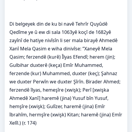
Di belgeyek din de ku bi navê Tehrîr Quyûdê
Qedîme ye û ew di sala 1063yê koçî de 1682yê
zayînî de hatiye nivîsîn li ser mala birayê Ahmedê
Xanî Mela Qasim e wiha dinivîse: ”Xaneyê Mela
Qasim; ferzendê (kurê) Îlyas Efendî; herem (jin);
Gulbihar duxterê (keça) Emîr Muhammed,
ferzende (kur) Muhammed, duxter (keç); Şahnaz
we duxter Perwîn we duxter Şîrîn. Birader Ahmed;
ferzendê îlyas, hemeşîre (xwişk); Perî [xwişka
Ahmedê Xanî] haremê (jina) Yusuf bîn Yusuf,
hemşîre (xwişk); Gulîzer, haremê (jina) Emîr
îbrahîm, hermşîre (xwişk) Kitan; haremê (jina) Emîr
Xelîl.) (r. 174)