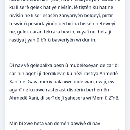
ku li serê gelek hatiye nivîsîn, lê tiştên ku hatine
nivîsîn ne li ser esasên zanyariyên belgeyî, pirtir
teswîr û pesindayînên derbirîna hissên neteweyî
ne, gelek caran tekrara hev in, xeyalî ne, heta ji
rastiya jiyan û bîr û baweriyên wî dûr in.
Di nav vê qelebalixa pesn û mubelexeyan de car bi
car hin agehî jî derdikevin ku nêzî rastiya Ahmedê
Xanî ne. Gava meriv bala xwe dide wan, ew jî, ew
agahî ne ku xwe rasterast dispêrin berhemên
Ahmedê Xanî, di serî de jî şahesera wî Mem û Zînê.
Min bi xwe heta van demên dawiyê di nav