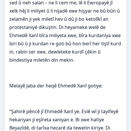
sed û neh salan – ne li cem me, lê li Ewropayê jî
xelk hêj li miliyet û li nijadê xwe hişyar ne bû bûn û
zelamên ji yek miletî hev û dû ji bo ketolîkî an
protestaniyê dikuştin. Di heyameke welê de
Ehmedê Xanî bîra miliyeta xwe, bîra kurdaniya xwe
biri bû û ji kurdan re goti bû hon berî her tiştî kurd
in, rabin ser xwe, dewleteke kurdî çêkin û
bindestiya miletên din mekin.
Melayê Jaba der heqê Ehmedê Xanî gotiye:
“Şahirê pêncê jî Ehmedê Xanî ye. Eslê wî ji tayifeyê
hekariyan ji eşîreta xaniyan e. Bi xwe hatiye
Beyazîdê, di tarîxa hezarê da tewetin kiriye. Di