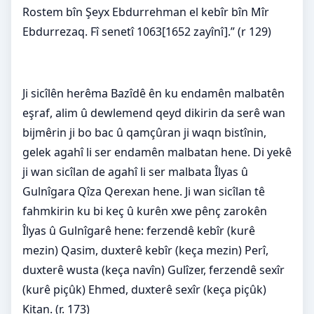
Rostem bîn Şeyx Ebdurrehman el kebîr bîn Mîr
Ebdurrezaq. Fî senetî 1063[1652 zayînî].” (r 129)
Ji sicîlên herêma Bazîdê ên ku endamên malbatên
eşraf, alim û dewlemend qeyd dikirin da serê wan
bijmêrin ji bo bac û qamçûran ji waqn bistînin,
gelek agahî li ser endamên malbatan hene. Di yekê
ji wan sicîlan de agahî li ser malbata Îlyas û
Gulnîgara Qîza Qerexan hene. Ji wan sicîlan tê
fahmkirin ku bi keç û kurên xwe pênç zarokên
Îlyas û Gulnîgarê hene: ferzendê kebîr (kurê
mezin) Qasim, duxterê kebîr (keça mezin) Perî,
duxterê wusta (keça navîn) Gulîzer, ferzendê sexîr
(kurê piçûk) Ehmed, duxterê sexîr (keça piçûk)
Kitan. (r. 173)