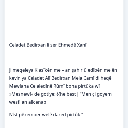
Celadet Bedirxan li ser Ehmedê Xanî
Ji meqeleya Klasîkên me – an şahir û edîbên me ên
kevin ya Celadet Alî Bedirxan Mela Camî di heqê
Mewlana Celaledînê Rûmî bona pirtûka wî
»Mesnewî« de gotiye: {{helbest| “Men çi goyem
wesfi an alîcenab
Nîst pêxember welê dared pirtûk.”