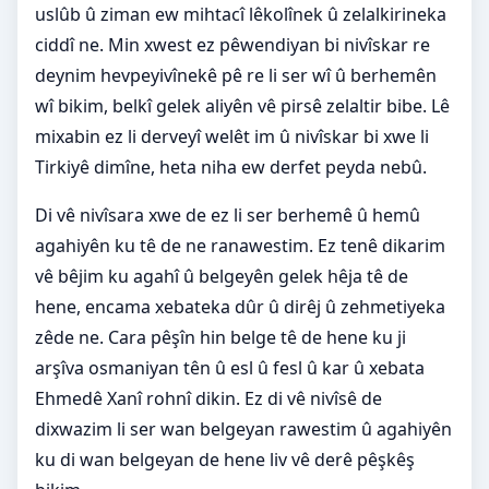
uslûb û ziman ew mihtacî lêkolînek û zelalkirineka
ciddî ne. Min xwest ez pêwendiyan bi nivîskar re
deynim hevpeyivînekê pê re li ser wî û berhemên
wî bikim, belkî gelek aliyên vê pirsê zelaltir bibe. Lê
mixabin ez li derveyî welêt im û nivîskar bi xwe li
Tirkiyê dimîne, heta niha ew derfet peyda nebû.
Di vê nivîsara xwe de ez li ser berhemê û hemû
agahiyên ku tê de ne ranawestim. Ez tenê dikarim
vê bêjim ku agahî û belgeyên gelek hêja tê de
hene, encama xebateka dûr û dirêj û zehmetiyeka
zêde ne. Cara pêşîn hin belge tê de hene ku ji
arşîva osmaniyan tên û esl û fesl û kar û xebata
Ehmedê Xanî rohnî dikin. Ez di vê nivîsê de
dixwazim li ser wan belgeyan rawestim û agahiyên
ku di wan belgeyan de hene liv vê derê pêşkêş