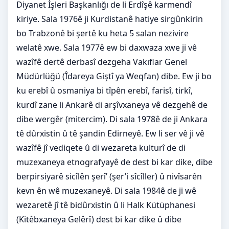
Diyanet İşleri Başkanlığı de li Erdîşê karmendî
kiriye. Sala 1976ê ji Kurdistanê hatiye sirgûnkirin
bo Trabzonê bi şertê ku heta 5 salan nezivire
welatê xwe. Sala 1977ê ew bi daxwaza xwe ji vê
wazîfê dertê derbasî dezgeha Vakıflar Genel
Müdürlüğü (Îdareya Giştî ya Weqfan) dibe. Ew ji bo
ku erebî û osmaniya bi tîpên erebî, farisî, tirkî,
kurdî zane li Ankarê di arşîvxaneya vê dezgehê de
dibe wergêr (mitercim). Di sala 1978ê de ji Ankara
tê dûrxistin û tê şandin Edirneyê. Ew li ser vê ji vê
wazîfê jî vediqete û di wezareta kulturî de di
muzexaneya etnografyayê de dest bi kar dike, dibe
berpirsiyarê sicîlên şerî’ (şer’i sîcîller) û nivîsarên
kevn ên wê muzexaneyê. Di sala 1984ê de ji wê
wezaretê jî tê bidûrxistin û li Halk Kütüphanesi
(Kitêbxaneya Gelêrî) dest bi kar dike û dibe