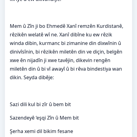
Mem û Zîn ji bo Ehmedê Xanî remzên Kurdistanê,
rêzikên welatê wî ne. Xanî dibîne ku ew rêzik
winda dibin, kurmanc bi zimanine din dixwînin û
dinivîsînin, bi rêzikên miletên din ve diçin, belgên
xwe ên nijadîn ji xwe tavêjin, dikevin rengên
miletên din û bi vî awayî û bi rêva bindestiya wan
dikin. Seyda dibêje:
Sazi dili kul bi zîr û bem bit
Sazendeyê ‘eşqi Zîn û Mem bit
Şerha xemi dil bikim fesane