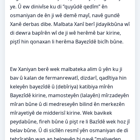
ye. Û ew dinivîse ku di ”quyûdê qedîm” ên
osmaniyan de ên ji wê demê mayî, navê gundê
Xanê derbas dibe. Malbata Xanî berî jidayikbûna wî
di dewra bapîrên wî de ji wê herêmê bar kirine,
piştî hin qonaxan li herêma Bayezîdê bicîh bûne.
Ew Xaniyan berê wek malbateka alim û yên ku ji
bav û kalan de fermanrewatî, dizdarî, qadîtiya hin
keleyên bayezîdê û (debîriya) katibiya mîrên
Bayezîdê kirine, mamosteyên (lalayên) mîrzadeyên
mîran bûne û di medreseyên bilind ên merkezên
mîrayetiyê de midderisî kirine. Wek bavikek
peydabûne, fireh bûne û pişt re li Bazîdê wek hoz jî
belav bûne. Û di sicîlên resmî yên osmaniyan de di
tehrîratên wan an belgeyên bi navê ”maliyeden