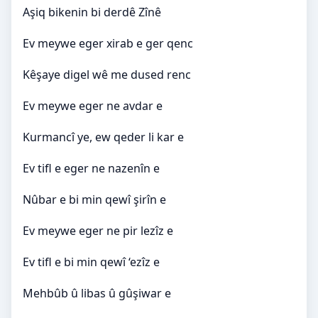
Aşiq bikenin bi derdê Zînê
Ev meywe eger xirab e ger qenc
Kêşaye digel wê me dused renc
Ev meywe eger ne avdar e
Kurmancî ye, ew qeder li kar e
Ev tifl e eger ne nazenîn e
Nûbar e bi min qewî şirîn e
Ev meywe eger ne pir lezîz e
Ev tifl e bi min qewî ‘ezîz e
Mehbûb û libas û gûşiwar e