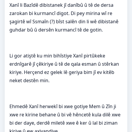
Xanî li Bazîdê dibistanek jî danîbû û tê de dersa
zarokan bi kurmancî digot. Di pey mirina wî re
şagirtê wî Ssmaîn (?) bîst salên din li wê dibistanê
guhdar bû û dersên kurmancî tê de gotin.
Li gor atiştê ku min bihîstiye Xanî pirtûkeke
erdnîgarê jî çêkiriye û tê de qala esman û stêrkan
kiriye. Herçend ez gelek lê geriya bim jî ev kitêb
neket destên min.
Ehmedê Xanî herwekî bi xwe gotiye Mem û Zîn ji
xwe re kirine behane û bi vê hêncetê kula dilê xwe
bi der daye, derdê miletê xwe ê ker û lal bi ziman
kiriye û ew axivandiye.