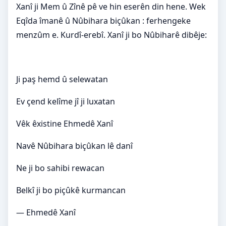
Xanî ji Mem û Zînê pê ve hin eserên din hene. Wek
Eqîda îmanê û Nûbihara biçûkan : ferhengeke
menzûm e. Kurdî-erebî. Xanî ji bo Nûbiharê dibêje:
Ji paş hemd û selewatan
Ev çend kelîme jî ji luxatan
Vêk êxistine Ehmedê Xanî
Navê Nûbihara biçûkan lê danî
Ne ji bo sahibi rewacan
Belkî ji bo piçûkê kurmancan
— Ehmedê Xanî