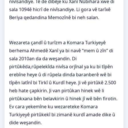
nivîsandiye. Tê de dibêje ku Xanî Nûbihara xwe di
sala 1094ê hicrî de nivîsandiye. Li gora vê tarîxê
Beriya qedandina Memozînê bi neh salan.
Wezareta çandî û turîzm a Komara Turkiyeyê
berhema Ahmedê Xanî ya bi navê “mem û zîn” di
sala 2010an da da weşandin. Di
pirtûkêda,rûpelekîda nivîsa orjînal ya ku bi tîpên
erebîne heye û di rûpela dinda baranberê wê bi
tîpên latînî bi Tirkî û Kurdî heye. Ji vê pirtûkê 2.500
heb hate çapkirin. Ji van pirtûkan hinek wê li
pirtûkxana bên belavkirin û hinek jî wê bên firotin.
Ev cara yekemîne ku wezareteke Komara
Turkiyeyê pirtûkekî bi zimanê kurdî amade dike û
dide weşandin.