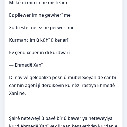
Milkê di min in ne miste’ar e
Ez pîlewer im ne gewherî me
Xudreste me ez ne perwerî me
Kurmanc im û kûhî û kenarî
Ev çend xeber in di kurdwarî
— Ehmedê Xanî
Di nav vê qelebalixa pesn û mubelexeyan de car bi
car hin agehî jî derdikevin ku nêzî rastiya Ehmedê
Xanî ne.
Şairê neteweyî û bavê bîr û baweriya neteweyiya
kurd Ahmedê Xanî yek ji wan kesayetiyên kurdan e