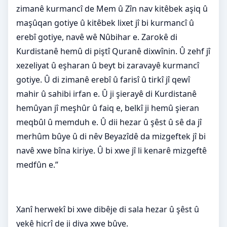
zimanê kurmancî de Mem û Zîn nav kitêbek aşiq û
maşûqan gotiye û kitêbek lixet jî bi kurmancî û
erebî gotiye, navê wê Nûbihar e. Zarokê di
Kurdistanê hemû di piştî Quranê dixwînin. Û zehf jî
xezeliyat û eşharan û beyt bi zaravayê kurmancî
gotiye. Û di zimanê erebî û farisî û tirkî jî qewî
mahir û sahibi irfan e. Û ji şierayê di Kurdistanê
hemûyan jî meşhûr û faiq e, belkî ji hemû şieran
meqbûl û memduh e. Û dii hezar û şêst û sê da jî
merhûm bûye û di nêv Beyazîdê da mizgeftek jî bi
navê xwe bîna kiriye. Û bi xwe jî li kenarê mizgeftê
medfûn e.”
Xanî herwekî bi xwe dibêje di sala hezar û şêst û
yekê hicrî de ji diya xwe bûye.