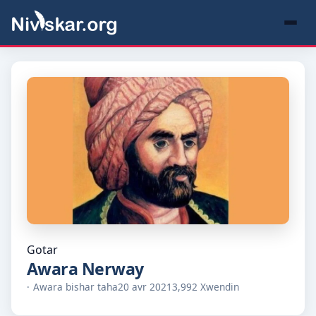
Gotar
Awara Nerway
Awara bishar taha
20 avr 2021
3,992 Xwendin