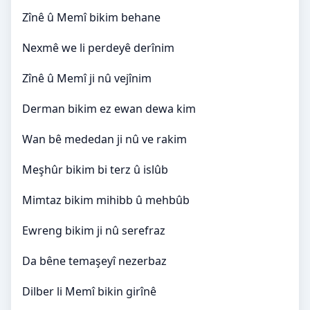
Zînê û Memî bikim behane
Nexmê we li perdeyê derînim
Zînê û Memî ji nû vejînim
Derman bikim ez ewan dewa kim
Wan bê mededan ji nû ve rakim
Meşhûr bikim bi terz û islûb
Mimtaz bikim mihibb û mehbûb
Ewreng bikim ji nû serefraz
Da bêne temaşeyî nezerbaz
Dilber li Memî bikin girînê