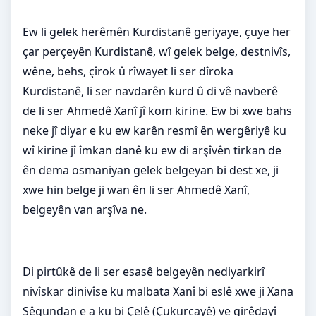
Ew li gelek herêmên Kurdistanê geriyaye, çuye her
çar perçeyên Kurdistanê, wî gelek belge, destnivîs,
wêne, behs, çîrok û rîwayet li ser dîroka
Kurdistanê, li ser navdarên kurd û di vê navberê
de li ser Ahmedê Xanî jî kom kirine. Ew bi xwe bahs
neke jî diyar e ku ew karên resmî ên wergêriyê ku
wî kirine jî îmkan danê ku ew di arşîvên tirkan de
ên dema osmaniyan gelek belgeyan bi dest xe, ji
xwe hin belge ji wan ên li ser Ahmedê Xanî,
belgeyên van arşîva ne.
Di pirtûkê de li ser esasê belgeyên nediyarkirî
nivîskar dinivîse ku malbata Xanî bi eslê xwe ji Xana
Sêgundan e a ku bi Çelê (Çukurcayê) ve girêdayî