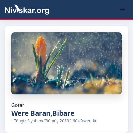
Gotar
Were Baran,Bibare
Têngîz Siyabendî
30 pûş 2019
2,604 Xwendin