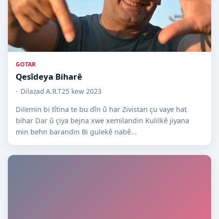
GOTAR
Qesîdeya Biharê
Dilazad A.R.T
25 kew 2023
Dilemin bi tîtina te bu dîn û har Zivistan çu vaye hat
bihar Dar û çiya bejna xwe xemilandin Kulilkê jiyana
min behn barandin Bi gulekê nabê...