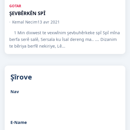
GOTAR
ŞEVBÊRKÊN SPÎ
Kemal Necim
13 avr 2021
1 Min dixwest te vexwînim şevbuhêrkeke spî Spî mîna
berfa serê salê, Sersala ku îsal dereng ma.. …. Dizanim
te bêriya berfê nekiriye, Lê...
Şîrove
Nav
E-Name