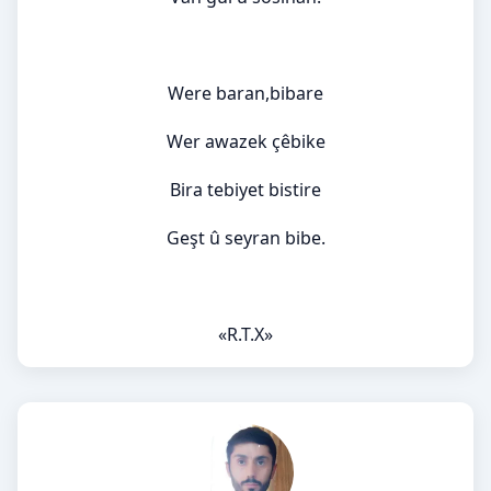
Were baran,bibare
Wer awazek çêbike
Bira tebiyet bistire
Geşt û seyran bibe.
«R.T.X»