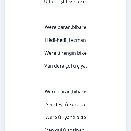
Û her tişt teze bike.
Were baran,bibare
Hêdî-hêdî ji ezman
Were û rengîn bike
Van dera,çol û çiya.
Were baran,bibare
Ser deşt û zozana
Were û jiyanê bide
Van gul û sosinan.