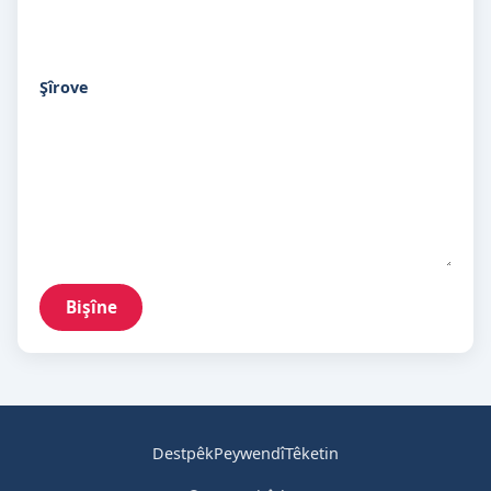
Şîrove
Bişîne
Destpêk
Peywendî
Têketin