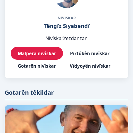
NIVÎSKAR
Têngîz Siyabendî
Nivîskar,Yezdanzan
Malpera nivîskar
Pirtûkên nivîskar
Gotarên nivîskar
Vîdyoyên nivîskar
Gotarên têkildar