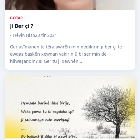
GOTAR
Ji Ber çi ?
Hêvîn Hiso
23 tîr 2021
Ger asîmanên te têra awirên min nedikirin ji ber çi te
ewqas baskên xewnan vekirin û bi‏ ser ‏min‏ de‏
hilweşandin?!!!!‏ Ger tu ji xewnên...