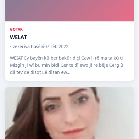
GOTAR
WELAT
zekerîya husênî
07 rêb 2022
WEIAT Ey bayên kû ber bakûr diçî Caw li rê ma ta kû ti
Mizgîn ji wî bu min bidî Ger te dî ewo ji re bêje Cerg û
dil tev de disot Lê dîsan ew...