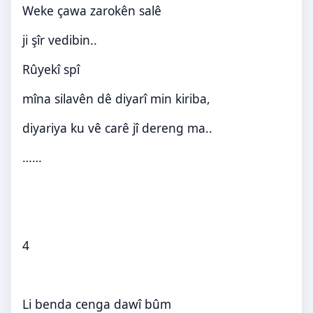
Weke çawa zarokên salê
ji şîr vedibin
..
Rûyekî spî
mîna silavên dê diyarî min kiriba,
diyariya ku vê carê jî dereng ma
..
……
4
Li benda cenga dawî bûm