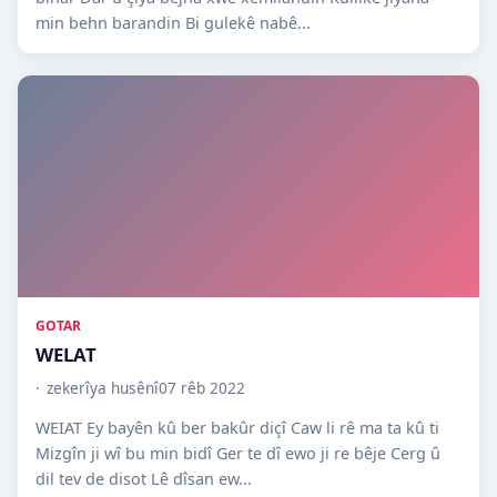
min behn barandin Bi gulekê nabê...
GOTAR
WELAT
zekerîya husênî
07 rêb 2022
WEIAT Ey bayên kû ber bakûr diçî Caw li rê ma ta kû ti
Mizgîn ji wî bu min bidî Ger te dî ewo ji re bêje Cerg û
dil tev de disot Lê dîsan ew...