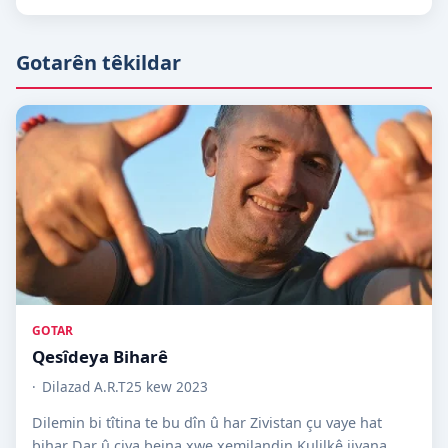
Gotarên têkildar
GOTAR
Qesîdeya Biharê
Dilazad A.R.T
25 kew 2023
Dilemin bi tîtina te bu dîn û har Zivistan çu vaye hat
bihar Dar û çiya bejna xwe xemilandin Kulilkê jiyana