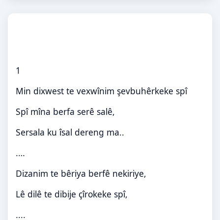
1
Min dixwest te vexwînim şevbuhêrkeke spî
Spî mîna berfa serê salê,
Sersala ku îsal dereng ma
..
….
Dizanim te bêriya berfê nekiriye,
Lê dilê te dibije çîrokeke spî,
....