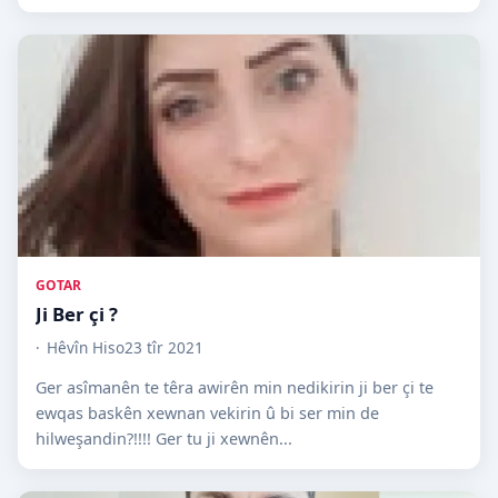
GOTAR
Ji Ber çi ?
Hêvîn Hiso
23 tîr 2021
Ger asîmanên te têra awirên min nedikirin ji ber çi te
ewqas baskên xewnan vekirin û bi‏ ser ‏min‏ de‏
hilweşandin?!!!!‏ Ger tu ji xewnên...