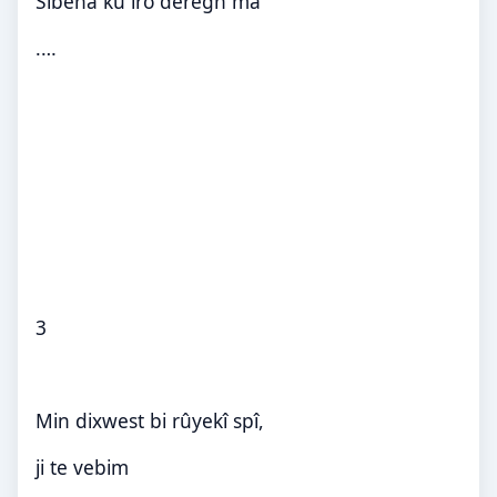
Sibeha ku îro deregn ma
….
3
Min dixwest bi rûyekî spî,
ji te vebim