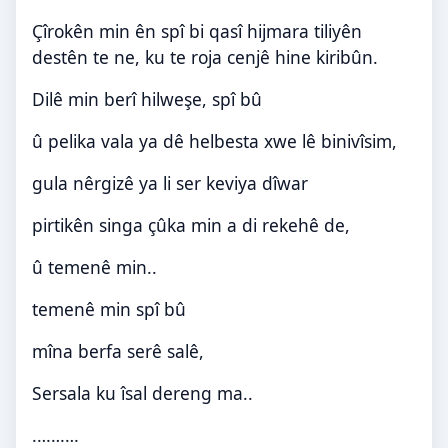
Çîrokên min ên spî bi qasî hijmara tiliyên
destên te ne, ku te roja cenjê hine kiribûn.
Dilê min berî hilweşe, spî bû
û pelika vala ya dê helbesta xwe lê binivîsim,
gula nêrgizê ya li ser keviya dîwar
pirtikên singa çûka min a di rekehê de,
û temenê min
..
temenê min spî bû
mîna berfa serê salê,
Sersala ku îsal dereng ma
..
……….