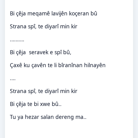
Bi çêja meqamê lavijên koçeran bû
Strana spî, te diyarî min kir
……….
Bi çêja
seravek e spî bû,
Çaxê ku çavên te li bîranînan hilnayên
….
Strana spî, te diyarî min kir
Bi çêja te bi xwe bû
..
Tu ya hezar salan dereng ma
..