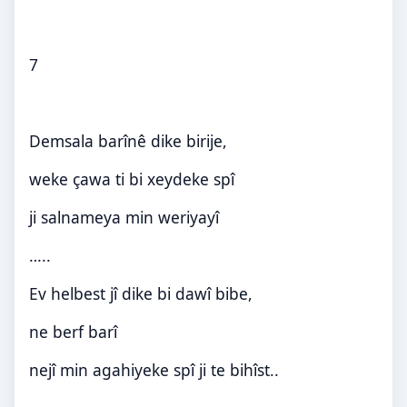
7
Demsala barînê dike birije,
weke çawa ti bi xeydeke spî
ji salnameya min weriyayî
…..
Ev helbest jî dike bi dawî bibe,
ne berf barî
nejî min agahiyeke spî ji te bihîst..