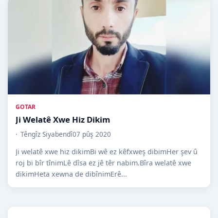
GOTAR
Ji Welatê Xwe Hiz Dikim
Têngîz Siyabendî
07 pûş 2020
Ji welatê xwe hiz dikimBi wê ez kêfxweş dibimHer şev û
roj bi bîr tînimLê dîsa ez jê têr nabim.Bîra welatê xwe
dikimHeta xewna de dibînimErê...