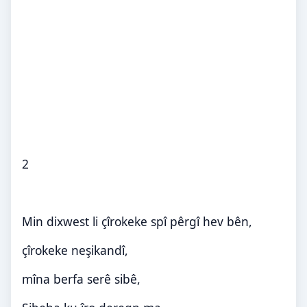
2
Min dixwest li çîrokeke spî pêrgî hev bên,
çîrokeke neşikandî,
mîna berfa serê sibê,