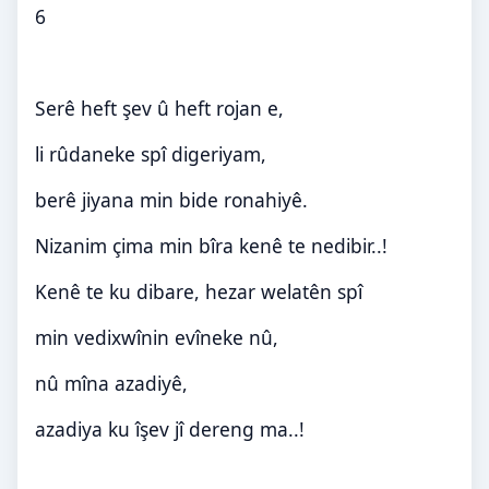
6
Serê heft şev û heft rojan e,
li rûdaneke spî digeriyam,
berê jiyana min bide ronahiyê
.
Nizanim çima min bîra kenê te nedibir..!
Kenê te ku dibare, hezar welatên spî
min vedixwînin evîneke nû,
nû mîna azadiyê,
azadiya ku îşev jî dereng ma..!