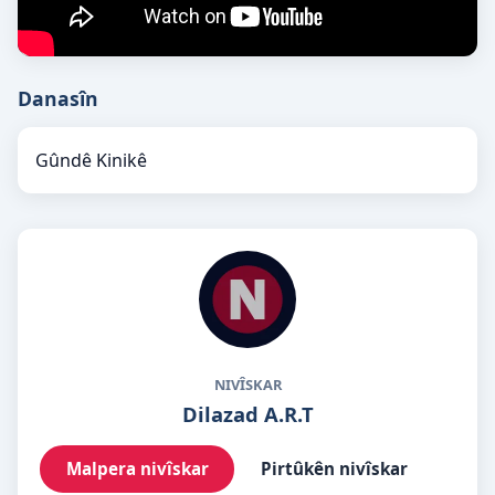
Danasîn
Gûndê Kinikê
NIVÎSKAR
Dilazad A.R.T
Malpera nivîskar
Pirtûkên nivîskar