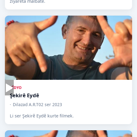
ziyareta malbatê.
▶
VÎDYO
Şekirê Eydê
Dilazad A.R.T
02 ser 2023
Li ser Şekirê Eydê kurte filmek.