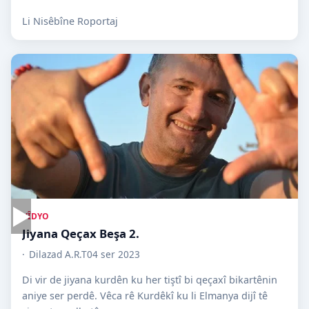
Li Nisêbîne Roportaj
▶
VÎDYO
Jiyana Qeçax Beşa 2.
Dilazad A.R.T
04 ser 2023
Di vir de jiyana kurdên ku her tiştî bi qeçaxî bikartênin
aniye ser perdê. Vêca rê Kurdêkî ku li Elmanya dijî tê