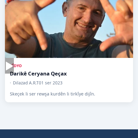
▶
VÎDYO
Darikê Ceryana Qeçax
Dilazad A.R.T
01 ser 2023
Skeçek li ser rewşa kurdên li tirkîye dijîn.