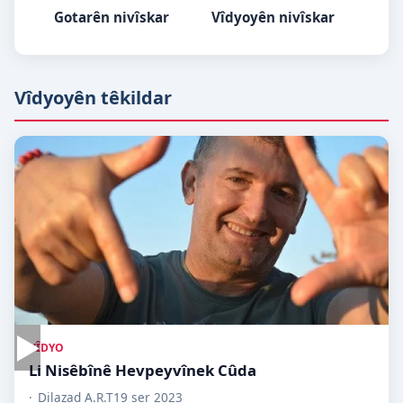
Gotarên nivîskar
Vîdyoyên nivîskar
Vîdyoyên têkildar
▶
VÎDYO
Li Nisêbînê Hevpeyvînek Cûda
Dilazad A.R.T
19 ser 2023