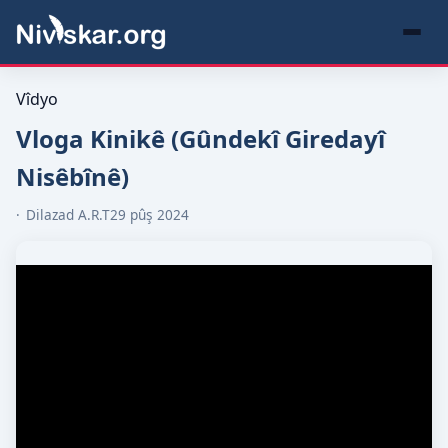
Vîdyo
Vloga Kinikê (Gûndekî Giredayî
Nisêbînê)
Dilazad A.R.T
29 pûş 2024