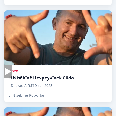
▶
VÎDYO
Li Nisêbînê Hevpeyvînek Cûda
Dilazad A.R.T
19 ser 2023
Li Nisêbîne Roportaj