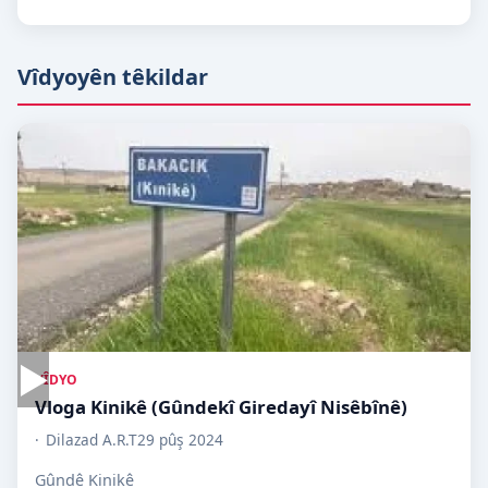
Vîdyoyên têkildar
▶
VÎDYO
Vloga Kinikê (Gûndekî Giredayî Nisêbînê)
Dilazad A.R.T
29 pûş 2024
Gûndê Kinikê