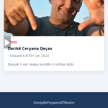
▶
VÎDYO
Darikê Ceryana Qeçax
Dilazad A.R.T
01 ser 2023
Skeçek li ser rewşa kurdên li tirkîye dijîn.
Destpêk
Peywendî
Têketin