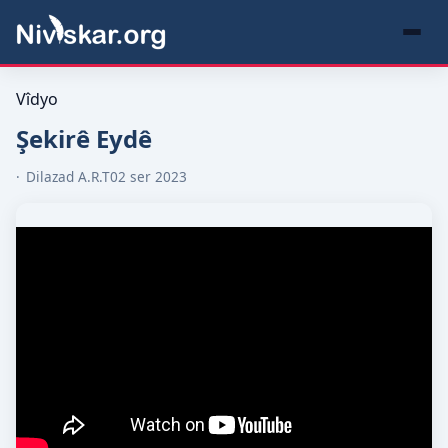
Vîdyo
Şekirê Eydê
Dilazad A.R.T
02 ser 2023