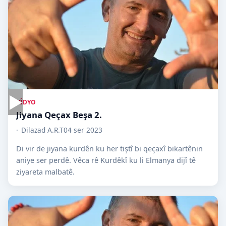
▶
VÎDYO
Jiyana Qeçax Beşa 2.
Dilazad A.R.T
04 ser 2023
Di vir de jiyana kurdên ku her tiştî bi qeçaxî bikartênin
aniye ser perdê. Vêca rê Kurdêkî ku li Elmanya dijî tê
ziyareta malbatê.