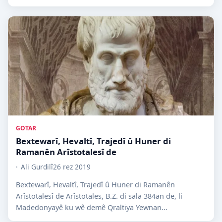
GOTAR
Bextewarî, Hevaltî, Trajedî û Huner di
Ramanên Arîstotalesî de
Ali Gurdilî
26 rez 2019
Bextewarî, Hevaltî, Trajedî û Huner di Ramanên
Arîstotalesî de Arîstotales, B.Z. di sala 384an de, li
Madedonyayê ku wê demê Qraltiya Yewnan...