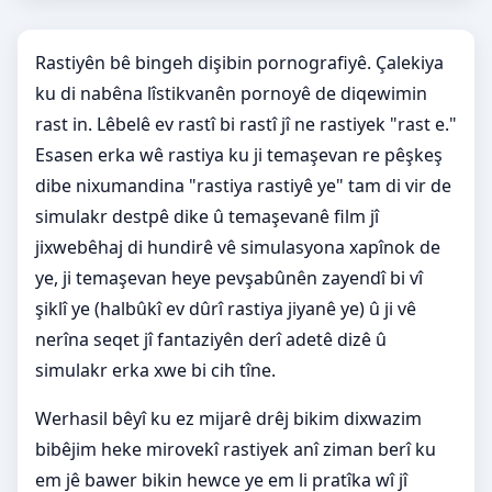
Rastiyên bê bingeh dişibin pornografiyê. Çalekiya
ku di nabêna lîstikvanên pornoyê de diqewimin
rast in. Lêbelê ev rastî bi rastî jî ne rastiyek "rast e."
Esasen erka wê rastiya ku ji temaşevan re pêşkeş
dibe nixumandina "rastiya rastiyê ye" tam di vir de
simulakr destpê dike û temaşevanê film jî
jixwebêhaj di hundirê vê simulasyona xapînok de
ye, ji temaşevan heye pevşabûnên zayendî bi vî
şiklî ye (halbûkî ev dûrî rastiya jiyanê ye) û ji vê
nerîna seqet jî fantaziyên derî adetê dizê û
simulakr erka xwe bi cih tîne.
Werhasil bêyî ku ez mijarê drêj bikim dixwazim
bibêjim heke mirovekî rastiyek anî ziman berî ku
em jê bawer bikin hewce ye em li pratîka wî jî