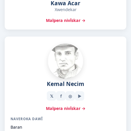
Kawa Acar
Xwendekar
Malpera nivîskar →
Kemal Necim
𝕏
f
◎
▶
Malpera nivîskar →
NAVEROKA DAWÎ
Baran