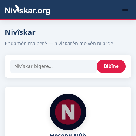
Nivîskar
Endamên malperê — nivîskarên me yên bijarde
Bibîne
Hoşeng Nûh