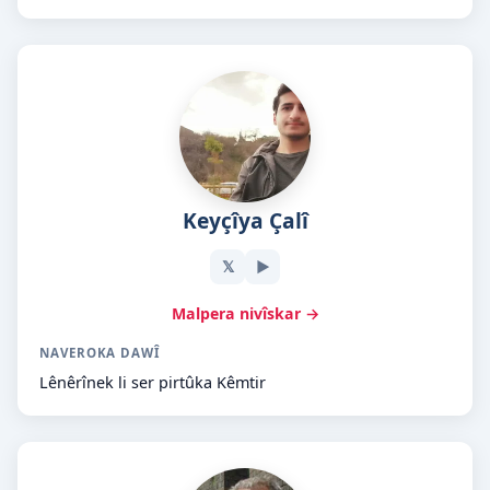
Keyçîya Çalî
𝕏
▶
Malpera nivîskar →
NAVEROKA DAWÎ
Lênêrînek li ser pirtûka Kêmtir