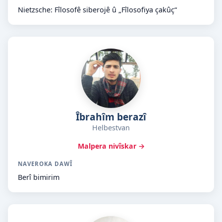
Nietzsche: Fîlosofê siberojê û „Fîlosofiya çakûç“
Îbrahîm berazî
Helbestvan
Malpera nivîskar →
NAVEROKA DAWÎ
Berî bimirim