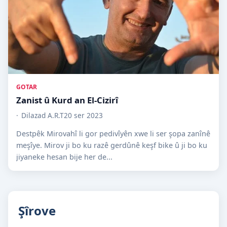
GOTAR
Zanist û Kurd an El-Cizirî
Dilazad A.R.T
20 ser 2023
Destpêk Mirovahî li gor pedivîyên xwe li ser şopa zanînê
meşîye. Mirov ji bo ku razê gerdûnê keşf bike û ji bo ku
jiyaneke hesan bije her de...
Şîrove