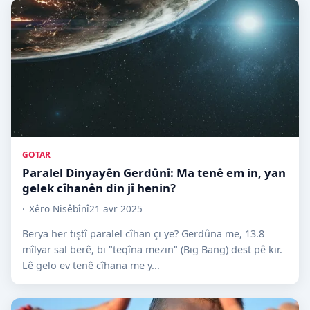
GOTAR
Paralel Dinyayên Gerdûnî: Ma tenê em in, yan
gelek cîhanên din jî henin?
Xêro Nisêbînî
21 avr 2025
Berya her tiştî paralel cîhan çi ye? Gerdûna me, 13.8
mîlyar sal berê, bi "teqîna mezin" (Big Bang) dest pê kir.
Lê gelo ev tenê cîhana me y...