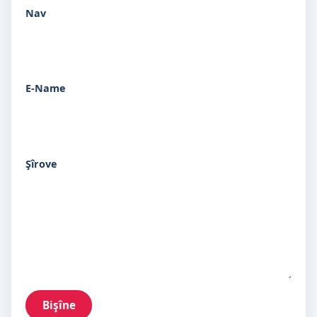
Nav
E-Name
Şîrove
Bişîne