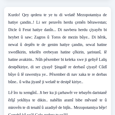
Kurdo! Qey qedera te ye tu di welatê Mezopotamiya de
hatiye çandin..! Li ser peravên herdu çemên bêrawestan;
Dicle û Ferat hatiye danîn... Di navbera herdu çiyayên bi
heybet û saw; Zagros û Toros de mezin bûye.. Di hêrik,
newal û deştên te de genim hatiye çandin, sewal hatine
xwedîkirin, tekelên erebeyan hatine çêkirin, şaristanî, lê
hatine avakirin.. Nûh pêxember bi keleka xwe ji geliyê Laliş
destpêkiriye, di ser çiyayê Şingalê re derbasî çiyayê Cûdî
bûye û lê rawestiya ye.. Pêxember di nav xaka te re derbas
bûne.. û wiha jiyanê ji welatê te destpê kiriye..
Lê îro tu xemgînî.. Ji ber ku ji çarhawêr ve tebayên daristanê
êrîşî yekîtiya te dikin.. nahêlin aramî bibe mêvanê te û
mirovên te di tenahî û azadiyê de bijîn.. Mezopotamiya bêje!
Gunehê kê ye?! Gelo qedera te ye?!!