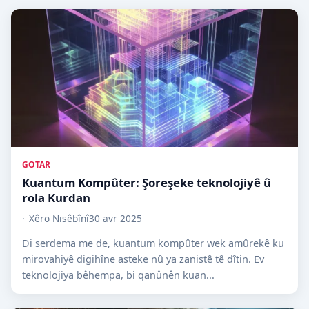
GOTAR
Kuantum Kompûter: Şoreşeke teknolojiyê û
rola Kurdan
Xêro Nisêbînî
30 avr 2025
Di serdema me de, kuantum kompûter wek amûrekê ku
mirovahiyê digihîne asteke nû ya zanistê tê dîtin. Ev
teknolojiya bêhempa, bi qanûnên kuan...