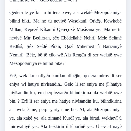
Qedera te ye ku tu bi tena xwe, ala welatê Mezopotamiya
bilind bikî.. Ma ne tu neviyê Waşokanî, Orkêş, Kewkebê
Millan, Kepezê Kîkan û Qereçoxê Mosîsana ye.. Ma ne tu
neviyê Mîr Bedirxan, şêx Ebêdellahê Nehrî, Mele Selîmê
Bedlîsî, Şêx Seîdê Pîran, Qazî Mihemed û Barzaniyê
Nemirî.. Bêje, bê tê çilo wê Ala Rengîn di ser welatê xwe
Mezopotamiya re bilind bike?
Erê, wek ku sofiyên kurdan dibêjin; qedera mirov li ser
eniya wî hatiye nivîsandin.. Gelo li ser eniya me jî hatiye
nivîsandin ku, em berpirsyarên bilindkirina ala welatê xwe
bin..? Erê li ser eniya me hatiye nivîsandin ku, bilindkirina
ala welatê me, perpisyariya me be.. Al, ala Mezopotamiya
ye, ala xakê ye, ala zimanê Kurdî ye, ala biratî, wekhevî û
mirovahiyê ye.. Ala hezkirin û lêborînê ye.. Û ev al nayê