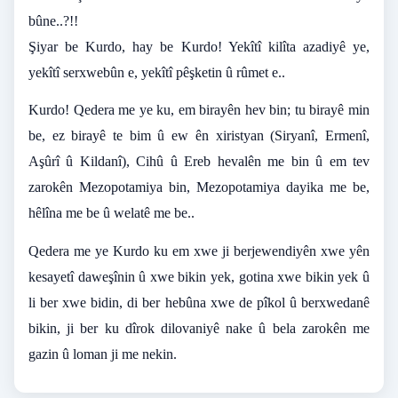
bûne..?!!
Şiyar be Kurdo, hay be Kurdo! Yekîtî kilîta azadiyê ye,
yekîtî serxwebûn e, yekîtî pêşketin û rûmet e..
Kurdo! Qedera me ye ku, em birayên hev bin; tu birayê min
be, ez birayê te bim û ew ên xiristyan (Siryanî, Ermenî,
Aşûrî û Kildanî), Cihû û Ereb hevalên me bin û em tev
zarokên Mezopotamiya bin, Mezopotamiya dayika me be,
hêlîna me be û welatê me be..
Qedera me ye Kurdo ku em xwe ji berjewendiyên xwe yên
kesayetî daweşînin û xwe bikin yek, gotina xwe bikin yek û
li ber xwe bidin, di ber hebûna xwe de pîkol û berxwedanê
bikin, ji ber ku dîrok dilovaniyê nake û bela zarokên me
gazin û loman ji me nekin.