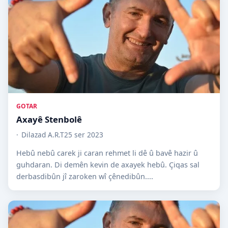
GOTAR
Axayê Stenbolê
Dilazad A.R.T
25 ser 2023
Hebû nebû carek ji caran rehmet li dê û bavê hazir û
guhdaran. Di demên kevin de axayek hebû. Çiqas sal
derbasdibûn jî zaroken wî çênedibûn....