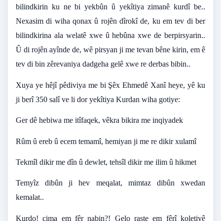
bilindkirin ku ne bi yekbûn û yekîtiya zimanê kurdî be..
Nexasim di wiha qonax û rojên dîrokî de, ku em tev di ber
bilindkirina ala welatê xwe û hebûna xwe de berpirsyarin..
Û di rojên ayînde de, wê pirsyan ji me tevan bêne kirin, em ê
tev di bin zêrevaniya dadgeha gelê xwe re derbas bibin..
Xuya ye hêjî pêdiviya me bi Şêx Ehmedê Xanî heye, yê ku
ji berî 350 salî ve li dor yekîtiya Kurdan wiha gotiye:
Ger dê hebiwa me itîfaqek, vêkra bikira me inqiyadek
Rûm û ereb û ecem temamî, hemiyan ji me re dikir xulamî
Tekmîl dikir me dîn û dewlet, tehsîl dikir me ilim û hikmet
Temyîz dibûn ji hev meqalat, mimtaz dibûn xwedan
kemalat..
Kurdo! çima em fêr nabin?! Gelo raste em fêrî koletiyê