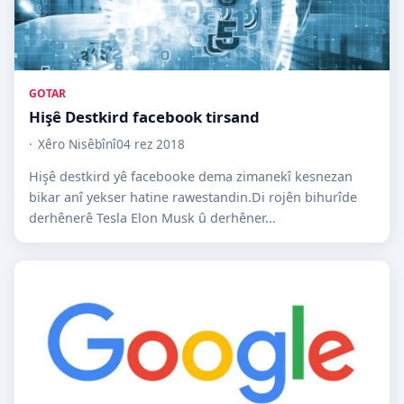
GOTAR
Hişê Destkird facebook tirsand
Xêro Nisêbînî
04 rez 2018
Hişê destkird yê facebooke dema zimanekî kesnezan
bikar anî yekser hatine rawestandin.Di rojên bihurîde
derhênerê Tesla Elon Musk û derhêner...