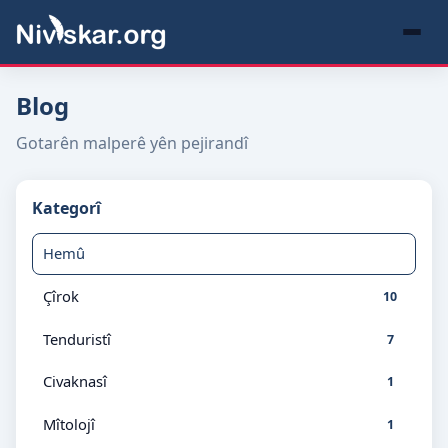
Blog
Gotarên malperê yên pejirandî
Kategorî
Hemû
Çîrok
10
Tenduristî
7
Civaknasî
1
Mîtolojî
1