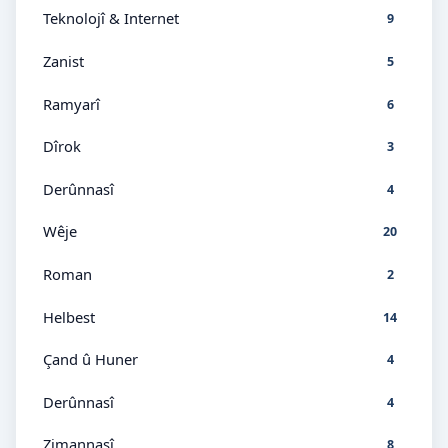
Teknolojî & Internet
9
Zanist
5
Ramyarî
6
Dîrok
3
Derûnnasî
4
Wêje
20
Roman
2
Helbest
14
Çand û Huner
4
Derûnnasî
4
Zimannasî
8