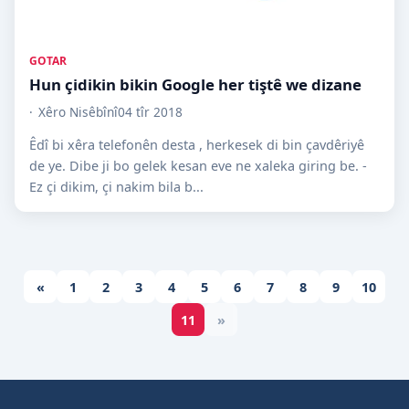
GOTAR
Hun çidikin bikin Google her tiştê we dizane
Xêro Nisêbînî
04 tîr 2018
Êdî bi xêra telefonên desta , herkesek di bin çavdêriyê
de ye. Dibe ji bo gelek kesan eve ne xaleka giring be. -
Ez çi dikim, çi nakim bila b...
«
1
2
3
4
5
6
7
8
9
10
11
»