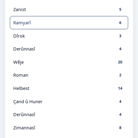
Zanist
5
Ramyarî
6
Dîrok
3
Derûnnasî
4
Wêje
20
Roman
2
Helbest
14
Çand û Huner
4
Derûnnasî
4
Zimannasî
8