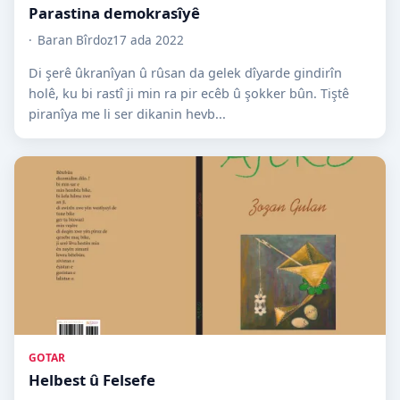
Parastina demokrasîyê
Baran Bîrdoz
17 ada 2022
Di şerê ûkranîyan û rûsan da gelek dîyarde gindirîn
holê, ku bi rastî ji min ra pir ecêb û şokker bûn. Tiştê
piranîya me li ser dikanin hevb...
GOTAR
Helbest û Felsefe