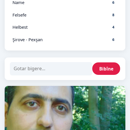
Name
6
Felsefe
8
Helbest
4
Şirove - Pexşan
6
Bibîne