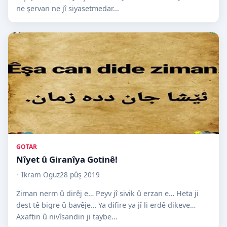
ne şervan ne jî siyasetmedar...
GOTAR
Nîyet û Giranîya Gotinê!
İkram Oguz
28 pûş 2019
Ziman nerm û dirêj e… Peyv jî sivik û erzan e… Heta ji
dest tê bigre û bavêje… Ya difire ya jî li erdê dikeve…
Axaftin û nivîsandin ji taybe...