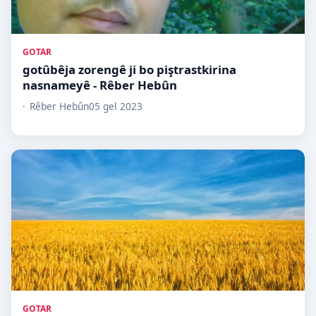
GOTAR
gotûbêja zorengê ji bo piştrastkirina
nasnameyê - Rêber Hebûn
Rêber Hebûn
05 gel 2023
GOTAR