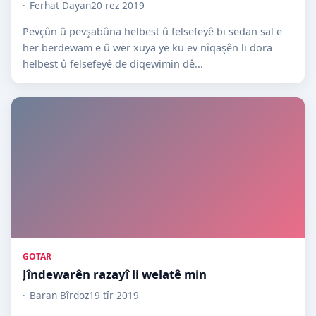
Ferhat Dayan
20 rez 2019
Pevçûn û pevşabûna helbest û felsefeyê bi sedan sal e
her berdewam e û wer xuya ye ku ev nîqaşên li dora
helbest û felsefeyê de diqewimin dê...
GOTAR
Jîndewarên razayî li welatê min
Baran Bîrdoz
19 tîr 2019