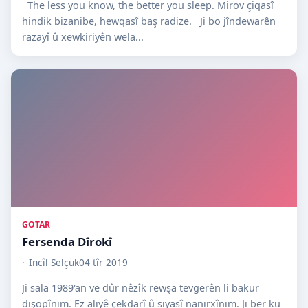
The less you know, the better you sleep. Mirov çiqasî
hindik bizanibe, hewqasî baş radize. Ji bo jîndewarên
razayî û xewkiriyên wela...
GOTAR
Fersenda Dîrokî
Incîl Selçuk
04 tîr 2019
Ji sala 1989'an ve dûr nêzîk rewşa tevgerên li bakur
dişopînim. Ez aliyê çekdarî û siyasî nanirxînim. Ji ber ku