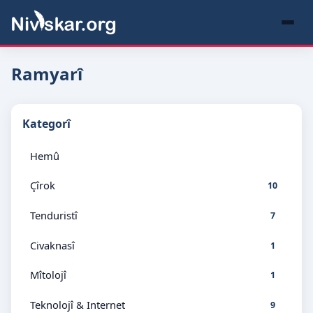
Ramyarî
Kategorî
Hemû
Çîrok
10
Tenduristî
7
Civaknasî
1
Mîtolojî
1
Teknolojî & Internet
9