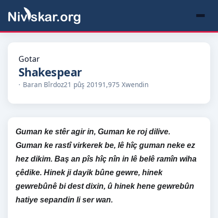
Gotar
Shakespear
Baran Bîrdoz
21 pûş 2019
1,975 Xwendin
Guman ke stêr agir in, Guman ke roj dilive.
Guman ke rastî virkerek be, lê hîç guman neke ez
hez dikim. Baş an pîs hîç nîn in lê belê ramîn wiha
çêdike. Hinek ji dayik bûne gewre, hinek
gewrebûnê bi dest dixin, û hinek hene gewrebûn
hatiye sepandin li ser wan.