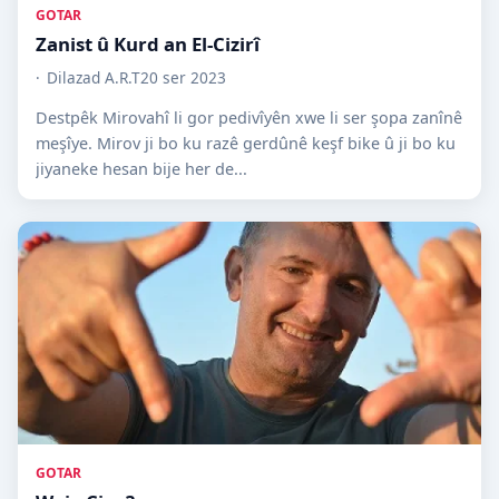
GOTAR
Zanist û Kurd an El-Cizirî
Dilazad A.R.T
20 ser 2023
Destpêk Mirovahî li gor pedivîyên xwe li ser şopa zanînê
meşîye. Mirov ji bo ku razê gerdûnê keşf bike û ji bo ku
jiyaneke hesan bije her de...
GOTAR