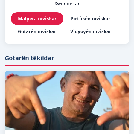
Xwendekar
Malpera nivîskar
Pirtûkên nivîskar
Gotarên nivîskar
Vîdyoyên nivîskar
Gotarên têkildar