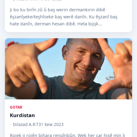
Ji bo ku birîn zû û baş werin dermankirin dibê
êşzanîyeke/teşhîseke baş werê danîn. Ku êşzanî baş
hate danîn, derman hesan dibê. Heta bijijk...
GOTAR
Kurdistan
Dilazad A.R.T
31 kew 2023
Rojek ji rojên bihara rengînbûn. Wek her car hişê min li