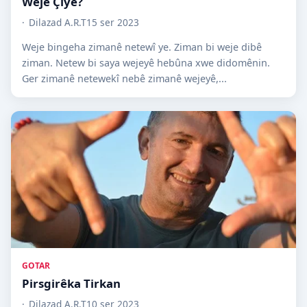
Weje Çiye?
Dilazad A.R.T
15 ser 2023
Weje bingeha zimanê netewî ye. Ziman bi weje dibê
ziman. Netew bi saya wejeyê hebûna xwe didomênin.
Ger zimanê netewekî nebê zimanê wejeyê,...
GOTAR
Pirsgirêka Tirkan
Dilazad A.R.T
10 ser 2023