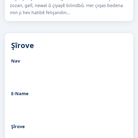
zozan, gelî, newal û çiyayê bilindbû. Her çiqas bedena
min ji hev hatibê felişandin...
Şîrove
Nav
E-Name
Şîrove