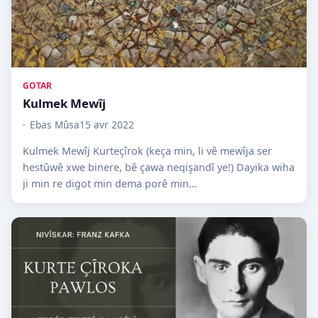
GOTAR
Kulmek Mewîj
Ebas Mûsa
15 avr 2022
Kulmek Mewîj Kurteçîrok (keça min, li vê mewîja ser
hestûwê xwe binere, bê çawa neqişandî ye!) Dayika wiha
ji min re digot min dema porê min...