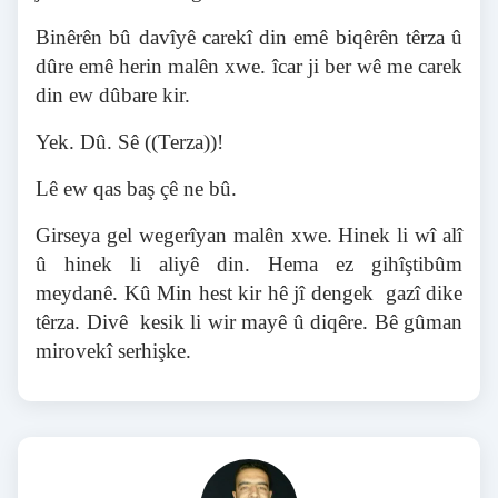
Binêrên bû davîyê carekî din emê biqêrên têrza û
dûre emê herin malên xwe. îcar ji ber wê me carek
din ew dûbare kir.
Yek. Dû. Sê ((Terza))!
Lê ew qas baş çê ne bû.
Girseya gel wegerîyan malên xwe. Hinek li wî alî
û hinek li aliyê din. Hema ez gihîştibûm
meydanê. Kû Min hest kir hê jî dengek gazî dike
têrza. Divê kesik li wir mayê û diqêre. Bê gûman
mirovekî serhişke.