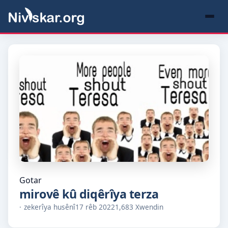
Gotar
mirovê kû diqêrîya terza
zekerîya husênî
17 rêb 2022
1,683 Xwendin