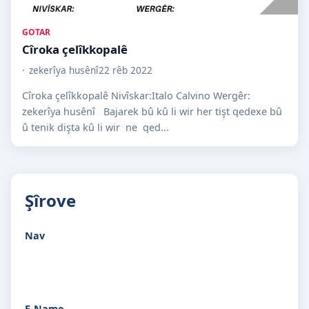
GOTAR
Cîroka çelîkkopalê
zekerîya husênî
22 rêb 2022
Cîroka çelîkkopalê Nivîskar:Italo Calvino Wergêr:
zekerîya husênî Bajarek bû kû li wir her tişt qedexe bû
û tenik dişta kû li wir ne qed...
Şîrove
Nav
E-Name