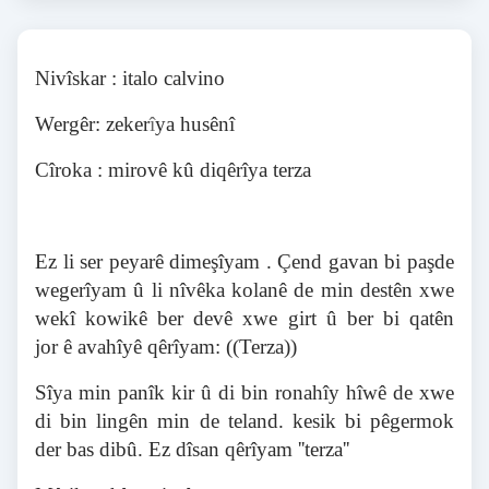
Nivîskar : italo calvino
Wergêr: zeker
î
ya husênî
Cîroka : mirovê kû diqêrîya terza
Ez li ser peyarê dimeşîyam . Çend gavan bi paşde
wegerîyam
û
li nîvêka kolanê de min destên xwe
wekî kowikê ber devê xwe girt û ber bi qatên
jor
ê
avahîyê qêrîyam: ((Terza))
Sîya min panîk kir û di bin ronahîy hîwê de xwe
di bin lingên min de teland. kesik bi pêgermok
der bas dibû. Ez dîsan qêrîyam ''terza''