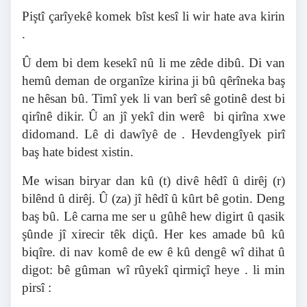
Piştî çarîyekê komek bîst kesî li wir hate ava kirin
.
Û dem bi dem kesekî nû li me zêde dibû. Di van
hemû deman de organîze kirina ji bû qêrîneka baş
ne hêsan bû. Timî yek li van berî sê gotinê dest bi
qirînê dikir. Û an jî yekî din werê bi qirîna xwe
didomand. Lê di dawîyê de . Hevdengîyek pirî
baş hate bidest xistin.
Me wisan biryar dan kû (t) divê hêdî û dirêj (r)
bilênd û dirêj. Û (za) jî hêdî û kûrt bê gotin. Deng
baş bû. Lê carna me ser u gûhê hew digirt û qasik
şûnde jî xirecir têk diçû. Her kes amade bû kû
biqîre. di nav komê de ew ê kû dengê wî dihat û
digot: bê gûman wî rûyekî qirmiçî heye . li min
pirsî :