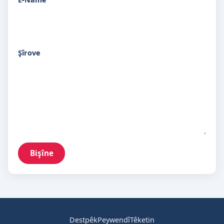
Şîrove
Bişîne
Destpêk
Peywendî
Têketin