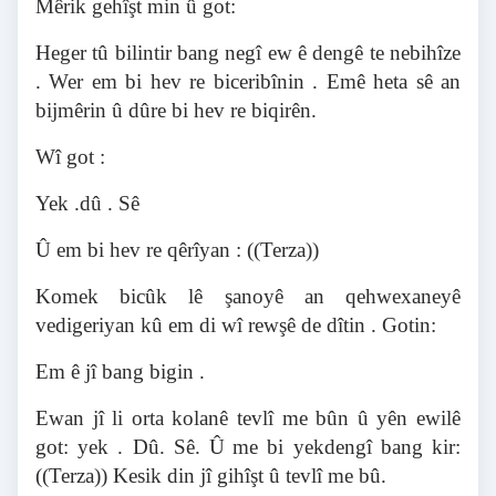
Mêrik gehîşt min û got:
Heger tû bilintir bang negî ew ê dengê te nebihîze
. Wer em bi hev re biceribînin . Emê heta sê an
bijmêrin û d
ûre
bi hev re biqir
ê
n.
Wî got :
Yek .dû . Sê
Û em bi hev re qêrîyan : ((Terza))
Komek bicûk lê şanoyê an qehwexaneyê
vedigeriyan kû em di wî rewşê de dîtin . Gotin:
Em ê jî bang bigin .
Ewan jî li orta kolanê tevlî me bûn û yên ewilê
got: yek . Dû. Sê.
Û
me bi yekdengî bang kir:
((Terza)) Kesik din jî gihîşt û tevlî me bû.