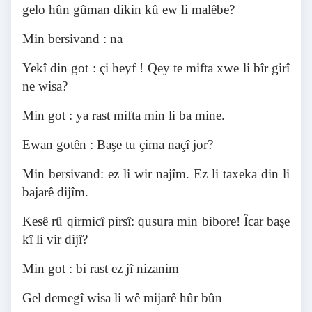
gelo hûn gûman dikin kû ew li malêbe?
Min bersivand : na
Yekî din got : çi heyf ! Qey te mifta xwe li bîr girî
ne wisa?
Min got : ya rast mifta min li ba mine.
Ewan gotên : Başe tu çima naçî jor?
Min bersivand: ez li wir najîm. Ez li taxeka din li
bajarê dijîm.
Kesê rû qirmicî pirsî: qusura min bibore! Îcar başe
kî li vir dijî?
Min got : bi rast ez jî nizanim
Gel demegî wisa li wê mijarê hûr bûn