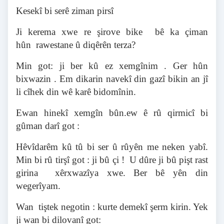
Kesekî bi serê ziman pirsî
Ji kerema xwe re şirove bike bê ka çiman
hûn rawestane û diqêrên terza?
Min got: ji ber kû ez xemgînim . Ger hûn
bixwazin . Em dikarin navekî din gazî bikin an jî
li cîhek din wê karê bidomînin.
Ewan hinekî xemgîn bûn.ew ê rû qirmicî bi
gûman darî got :
Hêvîdarêm kû tû bi ser û rûyên me neken yabî.
Min bi rû tirşî got : ji b
û
çi ! U d
û
re j
i bû pişt rast
girina xêrxwazîya xwe. Ber bê yên din
wegerîyam.
Wan tiştek negotin : kurte demekî şerm kirin. Yek
ji wan bi dilovanî got: