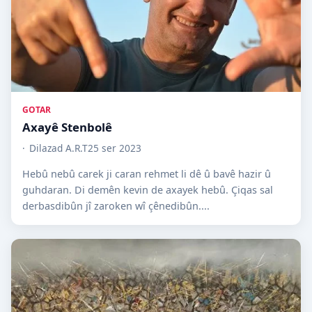
GOTAR
Axayê Stenbolê
Dilazad A.R.T
25 ser 2023
Hebû nebû carek ji caran rehmet li dê û bavê hazir û
guhdaran. Di demên kevin de axayek hebû. Çiqas sal
derbasdibûn jî zaroken wî çênedibûn....