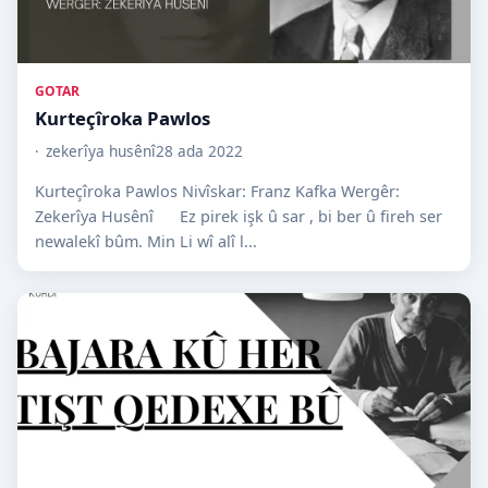
GOTAR
Kurteçîroka Pawlos
zekerîya husênî
28 ada 2022
Kurteçîroka Pawlos Nivîskar: Franz Kafka Wergêr:
Zekerîya Husênî Ez pirek işk û sar , bi ber û fireh ser
newalekî bûm. Min Li wî alî l...