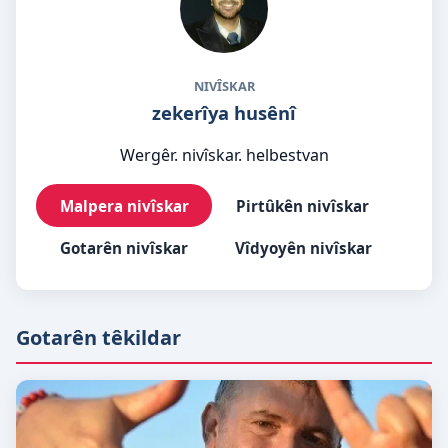
NIVÎSKAR
zekerîya husênî
Wergêr. nivîskar. helbestvan
Malpera nivîskar
Pirtûkên nivîskar
Gotarên nivîskar
Vîdyoyên nivîskar
Gotarên têkildar