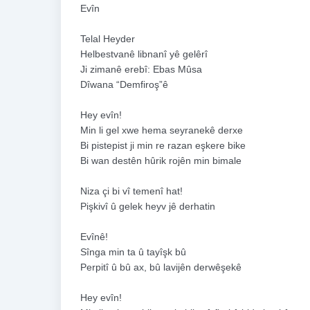
Evîn
Telal Heyder
Helbestvanê libnanî yê gelêrî
Ji zimanê erebî: Ebas Mûsa
Dîwana “Demfiroş”ê
Hey evîn!
Min li gel xwe hema seyranekê derxe
Bi pistepist ji min re razan eşkere bike
Bi wan destên hûrik rojên min bimale
Niza çi bi vî temenî hat!
Pişkivî û gelek heyv jê derhatin
Evînê!
Sînga min ta û tayîşk bû
Perpitî û bû ax, bû lavijên derwêşekê
Hey evîn!