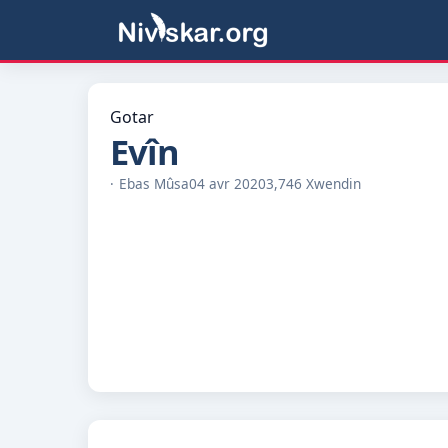
Gotar
Evîn
Ebas Mûsa
04 avr 2020
3,746 Xwendin