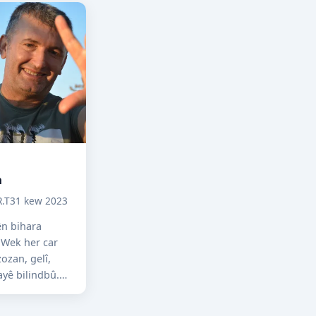
n
R.T
31 kew 2023
ên bihara
 Wek her car
zozan, gelî,
ayê bilindbû.
edena min ji
elişandin...