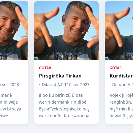
GOTAR
GOTAR
Pirsgirêka Tirkan
Kurdista
5 ser 2023
Dilazad A.R.T
10 ser 2023
Dilazad A.
zimanê
Ji bo ku birîn zû û baş
Rojek ji roj
n bi weje
werin dermankirin dibê
rengînbûn.
ew bi saya
êşzanîyeke/teşhîseke baş
hişê min li 
 xwe
werê danîn. Ku êşzanî baş
newal û çiy
 zimanê
hate danîn, derman hesan
Her çiqas b
zimanê
dibê. Heta bijijk...
hev hatibê f