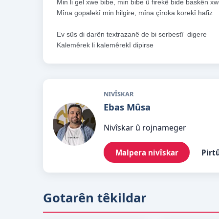
Min li gel xwe bibe, min bibe û firekê bide baskên x
Mîna gopalekî min hilgire, mîna çîroka korekî hafiz
Ev sûs di darên textrazanê de bi serbestî  digere
Kalemêrek li kalemêrekî dipirse
NIVÎSKAR
Ebas Mûsa
Nivîskar û rojnameger
Malpera nivîskar
Pirt
Gotarên têkildar