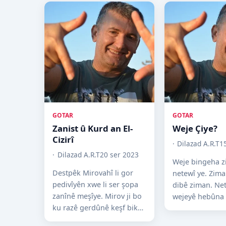
GOTAR
GOTAR
Zanist û Kurd an El-
Weje Çiye?
Cizirî
Dilazad A.R.T
1
Dilazad A.R.T
20 ser 2023
Weje bingeha 
Destpêk Mirovahî li gor
netewî ye. Zima
pedivîyên xwe li ser şopa
dibê ziman. Net
zanînê meşîye. Mirov ji bo
wejeyê hebûna
ku razê gerdûnê keşf bike
didomênin. Ger
û ji bo ku jiyaneke hesan
netewekî nebê 