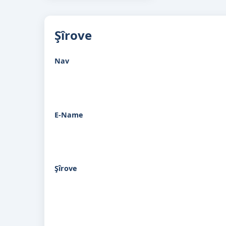
bije her de...
wejeyê,...
Şîrove
Nav
E-Name
Şîrove