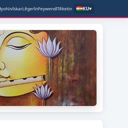
KU
▾
dyo
Nivîskar
Lêgerîn
Peywendî
Têketin