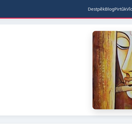
Destpêk
Blog
Pirtûk
Vî