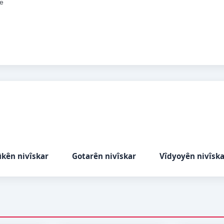
we
ûkên nivîskar
Gotarên nivîskar
Vîdyoyên nivîsk