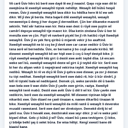
Vê carê Ûsiv hêrs bû berê xwe dayê lê ew jî neaxivî. Qaşo roja wan dê bi
xweşbûna lê xwediyê wesayîtê tiştek nehêlişt. Wesayît êdî bûbû hespê
rewan, Ûsiv ji xwediyê wesayîtê lava dikir ku hêdîka here lê kî ew seh
dikir. Wî jî dev jê berda. Heta bajarê dilê xwediyê wesayîtê, wesayît
nerawestiya û deng ji her duyan jî dernediket. Çûn ber dikaneke mazotê
sekinîn. Yekî xêr hatina wan kir. Heta wan dest û rûyê xwe şuştin wî
camêrî depoya wesayîtê tije mazot kir. Dîsa ketin zindana Ûsiv û ber bi
menzîla xwe ve çûn. Piştî vê navberê piçekî be jî rih hatibû rûyê Xwediyê
wesayîtê. Ûsiv jî ev yek ferq qiribû û mijarek vekir ji bo axaftinê.
Xwediyê wesayîtê ne bi coş be jî devê xwe car caran vedikir û Ûsiv bi
tena serê wî bernedida. Ûsiv, ev bername ji bo coşê amade kiribû. Wî
dixwest xwediyê wesayîtê bê ser hişê xwe û coş û keyf destpê bike. Ji
rûyê xwediyê wesayîtê hêz girt û destê xwe avêt teybê dîsa. Lê encam
weke serî bû, xwediyê wesayitê deste wî girt û ji teybê dûr kir. Serê xwe
bi her du aliyan vekir û nepejirand vekirina teybê. Xwediyê wesayîtê haş
nedibû. Wesayît bi rê ve diçû lê Ûsiv ji qehra xwe dixwar, ya zor ji destan
tu tişt nedihat. Xwediyê wesayîtê berê xwe dabû rê, hûr û kûr dinêrî, ji
bilî rê tiştekî bala wî nedikişand. Demek çû, weke zarokên dê û bavên
wan bela xwe li wan didin Ûsiv jî çavên xwe girtin, raziya. Xwediyê
wesayîtê tenê mabû. Destê xwe avêt Ûsiv û dêl li wî kir. Ûsiv çavên xwe
vedikirin, berê xwe da xwediyê wesayîtê. Wî dixwest tiştinan bêje lê
nikaribû xwe. Ûsiv dizanî ne çaxê tinazan e, naxwe dikarîbû tinazan lê
bike. Xwediyê wesayîtê berê wesayîtê da milê rastê û wesayît li devereke
musaîd rawestand. Serê xwe danî ser direksiyon. Demekê dirêj bi wî
şeklî ma. Ûsiv li hevalê xwe, destbirakê xwe seyr dikir. Ji wî re weke yekî
biyanî dihat. Gelo çi bûbû ji wî? Ûsiv, nizanî bû çawa tevbigere. Çi bike,
çi bibêje belkî şaş û xelet bûna. Ew wisa hêlişt. Kengî xwestî bane dê
biaxivî bane.