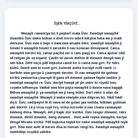
ÊŞÊN TÊKÇÛYÎ…
Wesayît rawestiya bû li peşberî mala Ûsiv. Xwediyê wesayîtê
dizanîbû Ûsiv weke bûkan e divê mirov sebrê bikşîne heta ew ji malê
derkeve. Ûsiv xwe û bejn û bala xwe amade dikir, xwediyê wesayîtê jî
hinekî li wesayîtê hinekî li zarokên li nav kolanan dimeyzand. Cama
wesayîtê herimî bû, rahişt paçikê zer û cam paqij kir. Cama ajokar nêzî
sê teliyan jêr ve kişand. Çavên wî zarok didîtin lê dixwest dengê wan jî
seh bike. Zehf neçû pêlî bişkoka camê kir û cama xwe girt. Pir hêrs
bûbû. Destê xwe bi tund girt, kulmek avête kursiyê milê rastê. Li
berîkên xwe geriya û çixareyek derxist. Di nav wesayitê de qedexe
kiribû vexwarina çixareyê lê gava dil dixwest qedexe feyde nedikir ji
xwediyê wesayîtê re. Ûsiv, deriyê hewşê yê şîn vekir bi rûyekî ken,
coşeke bêhempa. Valêzê xwe bire pişta wesayîtê û êxiste nava bagajê.
Bêhna wesayîtê jî, ya xwediyê we jî teng bûbû. Derî vekir û silav da
xwediyê wesayîtê. Wesayît jî weke rêwiyên xwe dilgiran bû. Hêdî hêdî
diçû. Ûsiv, nedipeyivî lê di nava wî de gulan şax vedida, bilbilan gulistan
şên dikirin. Lê ji tirsa ruyê tirş, mîna mirovên li nav civata cenazeyan
bêdeng dima. Wesayît, êdî ji bajêr dûr ketibû. Ûsiv tevger dixwest, reks
dixwest, dînîtî dixwest, deng dixwest… Dest avêt teyba wesayîtê, beriya
dengê Mirado kiribû. Pêlî bişkoka teybê kir nekir xwediyê wesayîtê teyb
girt. Dîsa dest avêt lê bersiv dîsa bi heman rengî bû. Xwediyê wesayîtê
nedihêlişt muzîkê vebike.