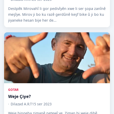
Destpêk Mirovahî li gor pedivîyên xwe li ser şopa zanînê
meşîye. Mirov ji bo ku razê gerdûnê keşf bike û ji bo ku
jiyaneke hesan bije her de...
GOTAR
Weje Çiye?
Dilazad A.R.T
15 ser 2023
Weje bingeha zimanê netewî ye. Ziman bi weje dibê