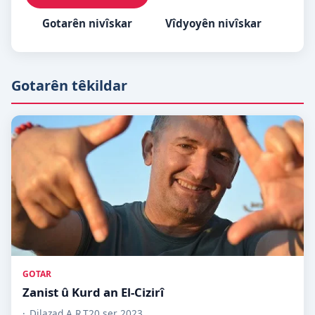
Gotarên nivîskar
Vîdyoyên nivîskar
Gotarên têkildar
GOTAR
Zanist û Kurd an El-Cizirî
Dilazad A.R.T
20 ser 2023