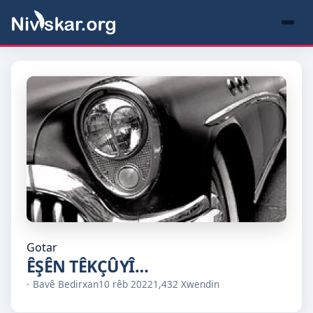
Gotar
ÊŞÊN TÊKÇÛYÎ…
Bavê Bedirxan
10 rêb 2022
1,432 Xwendin