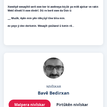
Xwediyê wesayîtê serê xwe ber bi awêneya biçûk ya milê ajokar ve rakir.
Wekî dînekî li xwe dinêrî. Dû re berê xwe da Ûsiv û:
___ Muzîk, êşên min yên têkçûyî tîne bîra min.
ev peyv ji dev derketin. Wesayît şixûland û ketin rê…
NIVÎSKAR
Bavê Bedirxan
Malpera nivîskar
Pirtûkên nivîskar