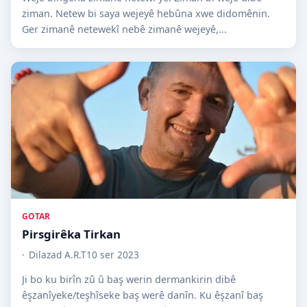
ziman. Netew bi saya wejeyê hebûna xwe didomênin.
Ger zimanê netewekî nebê zimanê wejeyê,...
GOTAR
Pirsgirêka Tirkan
Dilazad A.R.T
10 ser 2023
Ji bo ku birîn zû û baş werin dermankirin dibê
êşzanîyeke/teşhîseke baş werê danîn. Ku êşzanî baş