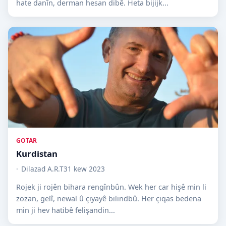
hate danîn, derman hesan dibê. Heta bijijk...
GOTAR
Kurdistan
Dilazad A.R.T
31 kew 2023
Rojek ji rojên bihara rengînbûn. Wek her car hişê min li
zozan, gelî, newal û çiyayê bilindbû. Her çiqas bedena
min ji hev hatibê felişandin...