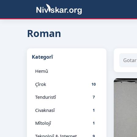
Roman
Kategorî
Hemû
Çîrok
10
Tenduristî
7
Civaknasî
1
Mîtolojî
1
Teknolojî & Internet
9