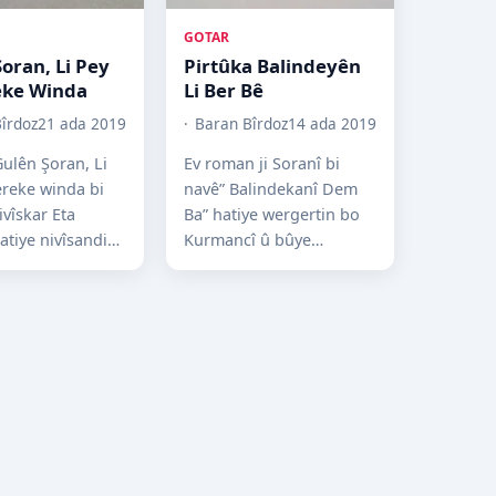
GOTAR
oran, Li Pey
Pirtûka Balindeyên
ke Winda
Li Ber Bê
îrdoz
21 ada 2019
Baran Bîrdoz
14 ada 2019
Gulên Şoran, Li
Ev roman ji Soranî bi
reke winda bi
navê” Balindekanî Dem
ivîskar Eta
Ba” hatiye wergertin bo
atiye nivîsandin
Kurmancî û bûye
995’an de li
”Balindeyên Li Ber Bê”.
 Çapa yekemîn bi
Eta Nehayî rewşa siyasî û
qedera...