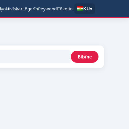
KU
▾
dyo
Nivîskar
Lêgerîn
Peywendî
Têketin
Bibîne