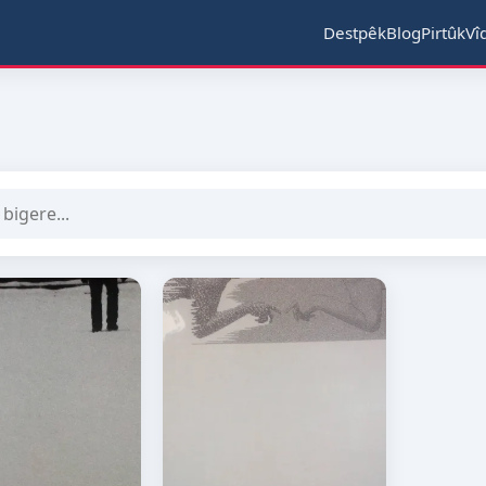
Destpêk
Blog
Pirtûk
Vî