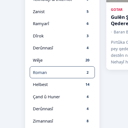
GOTAR
Zanist
5
Gulên Ş
Qedere
Ramyarî
6
Baran B
Dîrok
3
Pirtûka 
Derûnnasî
4
pey qede
destên n
Wêje
20
Nehayî h
di sala 1
Roman
2
Tebrêzê.
Ku...
Helbest
14
Çand û Huner
4
Derûnnasî
4
Zimannasî
8