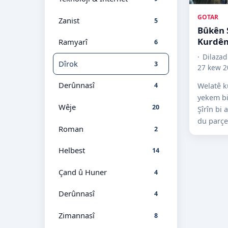
GOTAR
Zanist
5
Bûkên S
Kurdên
Ramyarî
6
Dilazad
Dîrok
3
27 kew 2
Derûnnasî
Welatê k
4
yekem b
Wêje
20
Şîrîn bi
du parçe
Roman
2
peymana
parçe. Pi
Helbest
14
nav a...
Çand û Huner
4
Derûnnasî
4
Zimannasî
8