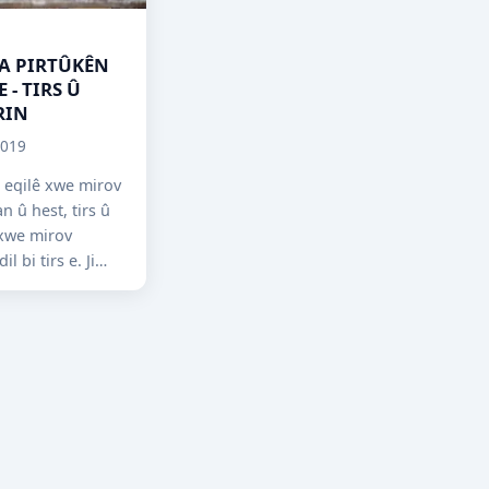
A PIRTÛKÊN
 - TIRS Û
RIN
2019
 eqilê xwe mirov
an û hest, tirs û
 xwe mirov
il bi tirs e. Ji
tan ditirs e. Ji
ji mirovê...