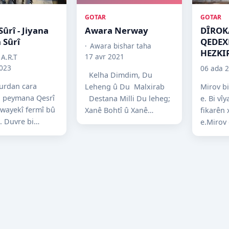
GOTAR
GOTAR
ûrî - Jiyana
Awara Nerway
DÎROK
 Sûrî
QEDEXE
Awara bishar taha
HEZKI
17 avr 2021
 A.R.T
023
06 ada 
Kelha Dimdim, Du
urdan cara
Leheng û Du Malxirab
Mirov bi
i peymana Qesrî
Destana Milli Du leheg;
e. Bi vîy
 awayekî fermî bû
Xanê Bohtî û Xanê
fikarên
. Duvre bi
Mûkrîye Du malxirab ;
e.Mirov d
 Lozanê bû pênç
Şah Abbase û Mehmûdê
gelek tis
ştî ku sînor li
Alekanî -...
teknîkê, 