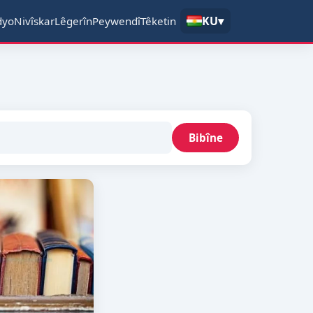
KU
▾
dyo
Nivîskar
Lêgerîn
Peywendî
Têketin
Bibîne