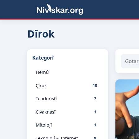
Dîrok
Kategorî
Hemû
Çîrok
10
Tenduristî
7
Civaknasî
1
Mîtolojî
1
Teknolojî & Internet
9