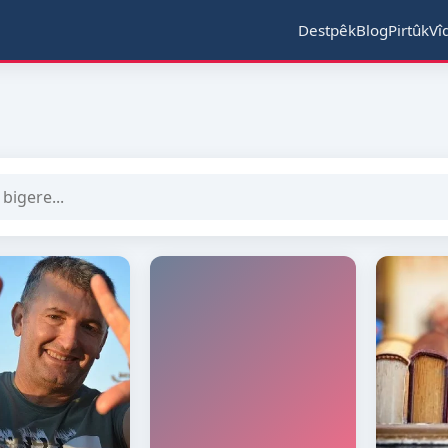
Destpêk
Blog
Pirtûk
Vî